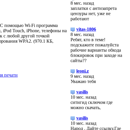
8 мес. назад
заплатки с антизапрета
цензуры нет, уже не
работают
. С помощью Wi-Fi программа
vitas-1806
 iPod Touch, iPhone, телефоны на
8 мес. назад
как с любой другой точкой
Ребят, кто в теме!
фрования WPA2. (970.1 КБ,
подскажите пожалуйста
рабочие варианты обхода
блокировок при заходе на
сайты??
leoni.z
9 мес. назад
Уважаю тебя
vasilis
10 мес. назад
ситигид сключом где
можно скачать,
vasilis
10 мес. назад
Народ . Дайте ссылку.Где