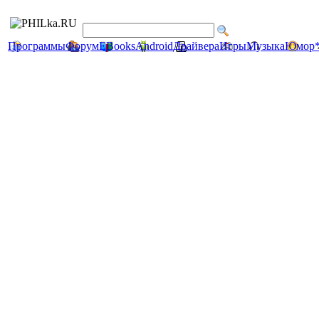
Программы
Форум
EBooks
Android
Драйвера
Игры
Музыка
Юмор