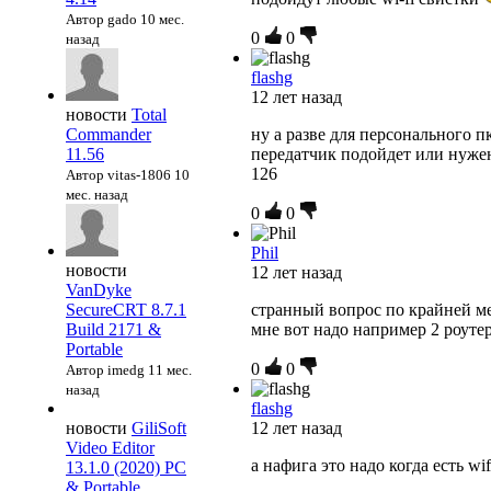
Автор gado
10 мес.
0
0
назад
flashg
12 лет назад
новости
Total
Commander
ну а разве для персонального п
11.56
передатчик подойдет или нуже
126
Автор vitas-1806
10
мес. назад
0
0
Phil
новости
12 лет назад
VanDyke
SecureCRT 8.7.1
странный вопрос по крайней ме
Build 2171 &
мне вот надо например 2 роуте
Portable
0
0
Автор imedg
11 мес.
назад
flashg
новости
GiliSoft
12 лет назад
Video Editor
а нафига это надо когда есть wif
13.1.0 (2020) PC
& Portable