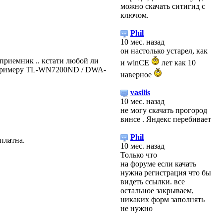
можно скачать ситигид с
ключом.
Phil
10 мес. назад
он настолько устарел, как
 приемник .. кстати любой ли
и winCE
лет как 10
к примеру TL-WN7200ND / DWA-
наверное
vasilis
10 мес. назад
не могу скачать прогород
винсе . Яндекс перебивает
Phil
платна.
10 мес. назад
Только что
на форуме если качать
нужна регистрация что бы
видеть ссылки. все
остальное закрываем,
никаких форм заполнять
не нужно