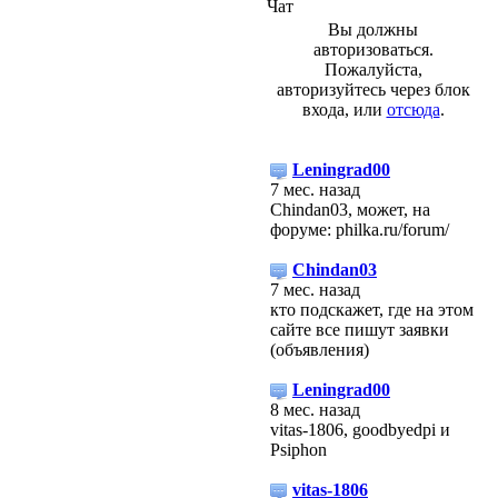
Чат
Вы должны
авторизоваться.
Пожалуйста,
авторизуйтесь через блок
входа, или
отсюда
.
Leningrad00
7 мес. назад
Chindan03, может, на
форуме: philka.ru/forum/
Chindan03
7 мес. назад
кто подскажет, где на этом
сайте все пишут заявки
(объявления)
Leningrad00
8 мес. назад
vitas-1806, goodbyedpi и
Psiphon
vitas-1806