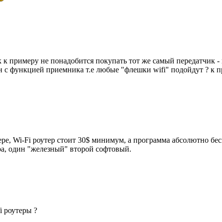
к к примеру не понадобится покупать тот же самый передатчик -
н с функцией приемника т.е любые "флешки wifi" подойдут ? 
ре, Wi-Fi роутер стоит 30$ минимум, а программа абсолютно бес
ра, один "железный" второй софтовый.
i роутеры ?