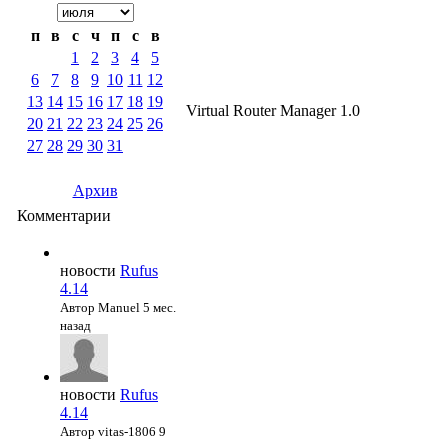
п
в
с
ч
п
с
в
1
2
3
4
5
6
7
8
9
10
11
12
13
14
15
16
17
18
19
Virtual Router Manager 1.0
20
21
22
23
24
25
26
27
28
29
30
31
Архив
Комментарии
новости
Rufus
4.14
Автор Manuel
5 мес.
назад
новости
Rufus
4.14
Автор vitas-1806
9