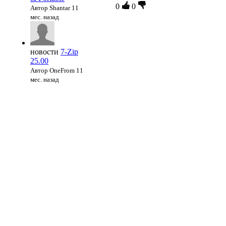
0
0
Автор Shantar
11
мес. назад
новости
7-Zip
25.00
Автор OneFrom
11
мес. назад