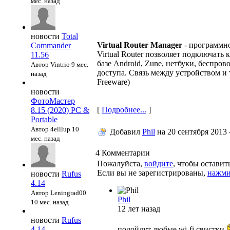
мес. назад
новости
Total
Virtual Router Manager
- программно
Commander
Virtual Router позволяет подключать
11.56
базе Android, Zune, нетбуки, беспров
Автор Vintrio
9 мес.
доступа. Связь между устройством и
назад
Freeware)
новости
ФотоМастер
[
Подробнее...
]
8.15 (2020) PC &
Portable
Автор 4elllup
10
Добавил
Phil
на
20 сентября 2013 
мес. назад
4
Комментарии
Пожалуйста,
войдите
, чтобы остави
Если вы не зарегистрированы,
нажми
новости
Rufus
4.14
Автор Leningrad00
Phil
10 мес. назад
12 лет назад
новости
Rufus
4.14
подойдут любые wi-fi свистки