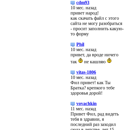
cdm93
10 мес. назад
привет народ!
как скачать файл с этого
сайта не могу разобраться
- просит заполнить какую-
то форму
Phil
10 мес. назад
привет, да вроде ничего
так
не кашляю
vitas-1806
10 мес. назад
Фил привет! как Ты
Братка? крепкого тебе
здоровья дорой!
vovachkin
11 мес. назад
Привет Фил, рад видеть
тебя в здравии, я
последний раз заходил
сюда в детстве, лет 15