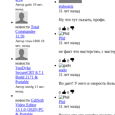
Автор gado
10 мес.
trubogriz
назад
11 лет назад
Ну что тут сказать, профи.
новости
Total
0
0
Commander
11.56
Phil
Автор vitas-1806
10
11 лет назад
мес. назад
не факт что мастерство, с масте
0
0
новости
VanDyke
gado
SecureCRT 8.7.1
11 лет назад
Build 2171 &
Portable
Во дает! У него и скорость бол
Автор imedg
11 мес.
назад
0
0
новости
GiliSoft
Phil
Video Editor
11 лет назад
13.1.0 (2020) PC
& Portable