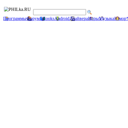
Программы
Форум
EBooks
Android
Драйвера
Игры
Музыка
Юмор