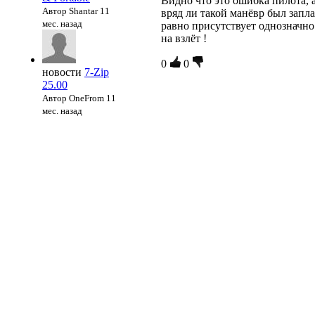
Видно что это ошибка пилота, 
Автор Shantar
11
вряд ли такой манёвр был запл
мес. назад
равно присутствует однозначно
на взлёт !
0
0
новости
7-Zip
25.00
Автор OneFrom
11
мес. назад