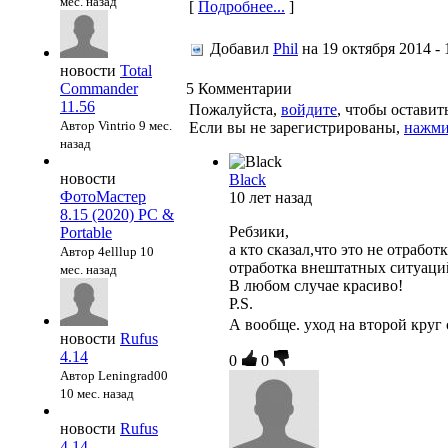
мес. назад
[
Подробнее...
]
Добавил
Phil
на
19 октября 2014 - 
новости
Total
Commander
5
Комментарии
11.56
Пожалуйста,
войдите
, чтобы остави
Автор Vintrio
9 мес.
Если вы не зарегистрированы,
нажми
назад
новости
Black
ФотоМастер
10 лет назад
8.15 (2020) PC &
Ребзики,
Portable
а кто сказал,что это не отрабо
Автор 4elllup
10
отработка внештатных ситуаци
мес. назад
В любом случае красиво!
P.S.
А вообще. уход на второй круг
новости
Rufus
4.14
0
0
Автор Leningrad00
10 мес. назад
новости
Rufus
4.14