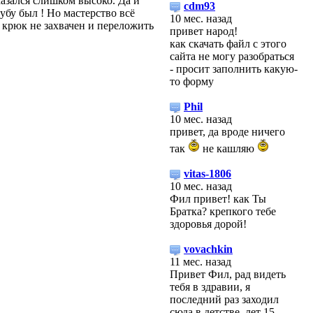
азался слишком высоко. Да и
cdm93
убу был ! Но мастерство всё
10 мес. назад
ь крюк не захвачен и переложить
привет народ!
как скачать файл с этого
сайта не могу разобраться
- просит заполнить какую-
то форму
Phil
10 мес. назад
привет, да вроде ничего
так
не кашляю
vitas-1806
10 мес. назад
Фил привет! как Ты
Братка? крепкого тебе
здоровья дорой!
vovachkin
11 мес. назад
Привет Фил, рад видеть
тебя в здравии, я
последний раз заходил
сюда в детстве, лет 15