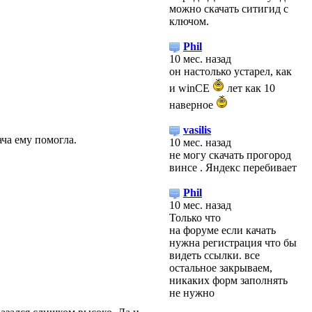
можно скачать ситигид с
ключом.
Phil
10 мес. назад
он настолько устарел, как
и winCE
лет как 10
наверное
vasilis
ача ему помогла.
10 мес. назад
не могу скачать прогород
винсе . Яндекс перебивает
Phil
10 мес. назад
Только что
на форуме если качать
нужна регистрация что бы
видеть ссылки. все
остальное закрываем,
никаких форм заполнять
не нужно