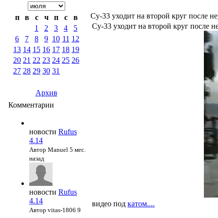
Су-33 уходит на второй круг после н
п
в
с
ч
п
с
в
Су-33 уходит на второй круг после 
1
2
3
4
5
6
7
8
9
10
11
12
13
14
15
16
17
18
19
20
21
22
23
24
25
26
27
28
29
30
31
Архив
Комментарии
новости
Rufus
4.14
Автор Manuel
5 мес.
назад
новости
Rufus
4.14
видео под
катом....
Автор vitas-1806
9