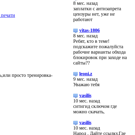
8 мес. назад
заплатки с антизапрета
цензуры нет, уже не
работают
vitas-1806
8 мес. назад
Ребят, кто в теме!
подскажите пожалуйста
рабочие варианты обхода
блокировок при заходе на
сайты??
leoni.z
дь,или просто тренировка-
9 мес. назад
Уважаю тебя
vasilis
10 мес. назад
ситигид сключом где
можно скачать,
vasilis
10 мес. назад
Народ . Дайте ссылку.Где