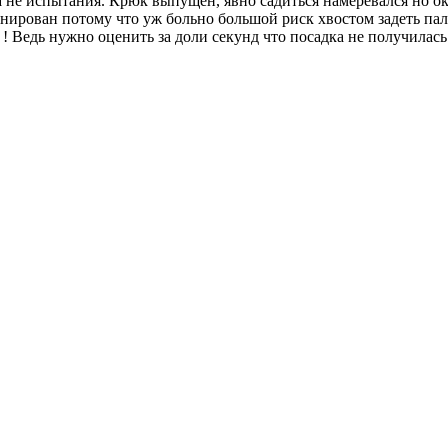
а не испытания. Крюк выпущен, явно садиться намеревался но ок
анирован потому что уж больно большой риск хвостом задеть пал
 ! Ведь нужно оценить за доли секунд что посадка не получилас