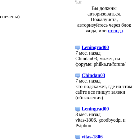
Чат
Вы должны
авторизоваться.
еспечены)
Пожалуйста,
авторизуйтесь через блок
входа, или
отсюда
.
Leningrad00
7 мес. назад
Chindan03, может, на
форуме: philka.ru/forum/
Chindan03
7 мес. назад
кто подскажет, где на этом
сайте все пишут заявки
(объявления)
Leningrad00
8 мес. назад
vitas-1806, goodbyedpi и
Psiphon
vitas-1806