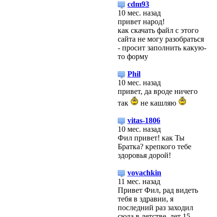
cdm93
10 мес. назад
привет народ!
как скачать файл с этого
сайта не могу разобраться
- просит заполнить какую-
то форму
Phil
10 мес. назад
привет, да вроде ничего
так
не кашляю
vitas-1806
10 мес. назад
Фил привет! как Ты
Братка? крепкого тебе
здоровья дорой!
vovachkin
11 мес. назад
Привет Фил, рад видеть
тебя в здравии, я
последний раз заходил
сюда в детстве, лет 15