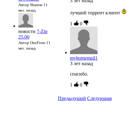
3 лет назад
Автор Shantar
11
мес. назад
лучший торрент клиент
1
0
новости
7-Zip
25.00
Автор OneFrom
11
мес. назад
myhomemail1
3 лет назад
спасибо.
1
0
Предыдущий
Следующая