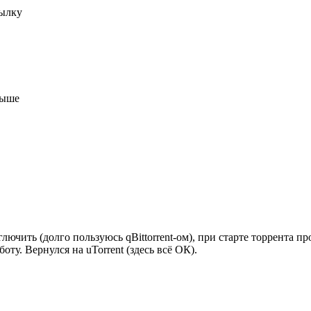
сылку
 выше
лючить (долго пользуюсь qBittorrent-ом), при старте торрента пр
оту. Вернулся на uTorrent (здесь всё ОК).