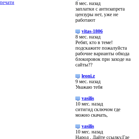
8 мес. назад
заплатки с антизапрета
цензуры нет, уже не
работают
vitas-1806
8 мес. назад
Ребят, кто в теме!
подскажите пожалуйста
рабочие варианты обхода
блокировок при заходе на
сайты??
leoni.z
9 мес. назад
Уважаю тебя
vasilis
10 мес. назад
ситигид сключом где
можно скачать,
vasilis
10 мес. назад
Народ . Дайте ссылку.Где