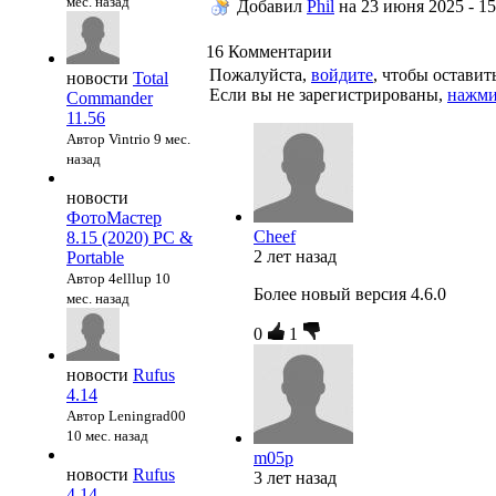
мес. назад
Добавил
Phil
на
23 июня 2025 - 15
16
Комментарии
Пожалуйста,
войдите
, чтобы остави
новости
Total
Если вы не зарегистрированы,
нажми
Commander
11.56
Автор Vintrio
9 мес.
назад
новости
ФотоМастер
Cheef
8.15 (2020) PC &
2 лет назад
Portable
Автор 4elllup
10
Более новый версия 4.6.0
мес. назад
0
1
новости
Rufus
4.14
Автор Leningrad00
10 мес. назад
m05p
новости
Rufus
3 лет назад
4.14