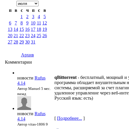
п
в
с
ч
п
с
в
1
2
3
4
5
6
7
8
9
10
11
12
13
14
15
16
17
18
19
20
21
22
23
24
25
26
27
28
29
30
31
Архив
Комментарии
qBittorrent
- бесплатный, мощный и у
новости
Rufus
программа обладает внушительным н
4.14
системы, расширяемой за счет плаги
Автор Manuel
5 мес.
удаленное управление через веб-интер
назад
Русский язык: есть)
новости
Rufus
[
Подробнее...
]
4.14
Автор vitas-1806
9