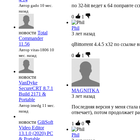
по 32-bit ведет к 64 поправте с
Автор gado
10 мес.
назад
0
1
Phil
новости
Total
3 лет назад
Commander
11.56
qBittorrent 4.4.5 x32 по ссылке
Автор vitas-1806
10
0
1
мес. назад
новости
VanDyke
SecureCRT 8.7.1
MAGNITKA
Build 2171 &
3 лет назад
Portable
Автор imedg
11 мес.
Последняя версия у меня стала г
назад
отвечает), потом продолжает раб
новости
GiliSoft
1
0
Video Editor
13.1.0 (2020) PC
Phil
& Portable