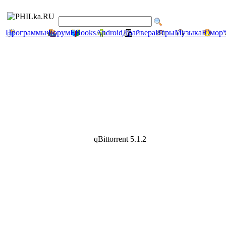
Программы
Форум
EBooks
Android
Драйвера
Игры
Музыка
Юмор
qBittorrent 5.1.2