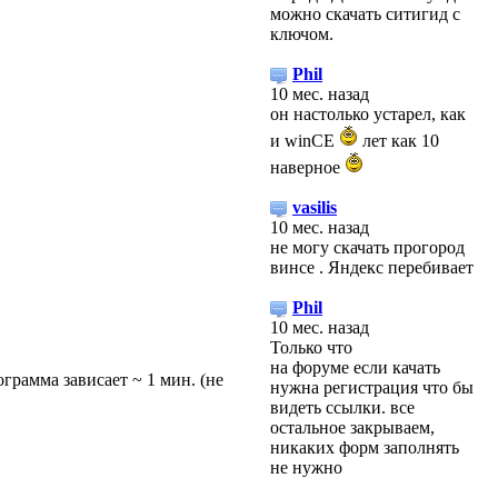
можно скачать ситигид с
ключом.
Phil
10 мес. назад
он настолько устарел, как
и winCE
лет как 10
наверное
vasilis
10 мес. назад
не могу скачать прогород
винсе . Яндекс перебивает
Phil
10 мес. назад
Только что
на форуме если качать
ограмма зависает ~ 1 мин. (не
нужна регистрация что бы
видеть ссылки. все
остальное закрываем,
никаких форм заполнять
не нужно