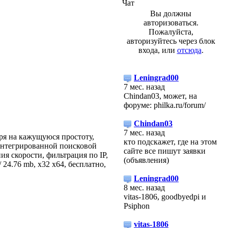
Чат
Вы должны
авторизоваться.
Пожалуйста,
авторизуйтесь через блок
входа, или
отсюда
.
Leningrad00
7 мес. назад
Chindan03, может, на
форуме: philka.ru/forum/
Chindan03
7 мес. назад
ря на кажущуюся простоту,
кто подскажет, где на этом
интегрированной поисковой
сайте все пишут заявки
я скорости, фильтрация по IP,
(объявления)
 24.76 mb, х32 х64, бесплатно,
Leningrad00
8 мес. назад
vitas-1806, goodbyedpi и
Psiphon
vitas-1806