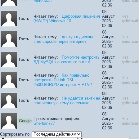
MirrorMan
2026 -
действий
02:36
08
Читает тему:
Цифровая лицензия
Август
Нет
Гость
(HWID*) Windows 10
2026 -
действий
02:36
08
Читает тему:
доступ к дискам
Август
Нет
Гость
time capsule через интернет
2026 -
действий
02:36
08
Читает тему:
Помогите настроить
Август
Нет
Гость
БД MySQL на хочтинге hut.ru!
2026 -
действий
02:36
08
Читает тему:
Как правильно
Август
Нет
Гость
настроить D-Link DSL-
2026 -
действий
2500U/BRU/D интернет +IPTV?
02:36
08
Читает тему:
Не удаётся зайти на
Август
Нет
Гость
подписанную тему по ссылке
2026 -
действий
02:36
08
Просматривает профиль:
Август
Нет
Google
Sherhan777
2026 -
действий
02:36
Сортировать по: