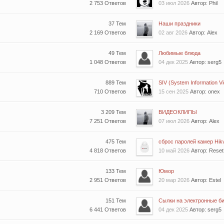
2 753 Ответов
03 июл 2026
Автор: Phil
37 Тем
Наши праздники
2 169 Ответов
02 авг 2026
Автор: Alex
49 Тем
Любимые блюда
1 048 Ответов
04 дек 2025
Автор: serg5
889 Тем
SIV (System Information Vie
710 Ответов
15 сен 2025
Автор: onex
3 209 Тем
ВИДЕОКЛИПЫ
7 251 Ответов
07 июл 2026
Автор: Alex
475 Тем
сброс паролей камер Hikv
4 818 Ответов
10 май 2026
Автор: Rese
133 Тем
Юмор
2 951 Ответов
20 мар 2026
Автор: Estel
151 Тем
Сылки на электронные би
6 441 Ответов
04 дек 2025
Автор: serg5