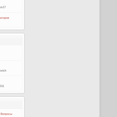
us17
аторов
ovich
2011
 Вопросы