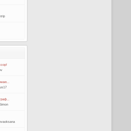
trip
ссор!
ov
маю...
mus17
раф...
Simon
kovaoksana