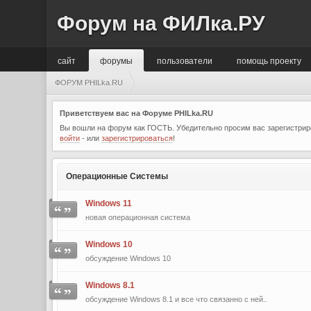
Форум на ФИЛка.РУ
сайт
форумы
пользователи
помощь проекту
ФОРУМ PHILka.RU
Приветствуем вас на Форуме PHILka.RU
Вы вошли на форум как ГОСТЬ. Убедительно просим вас зарегистриро
войти
- или
зарегистрироваться
!
Операционные Системы
Windows 11
новая операционная система
Windows 10
обсуждение Windows 10
Windows 8.1
обсуждение Windows 8.1 и все что связанно с ней..