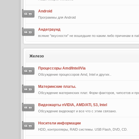
Android
Программы для Android
Андеграунд
всякие "вкусности" не вошедшие по каким либо причинам в па
Железо
Процессоры Amd/Intel/Via
Обсуждение процессоров Amd, Intel и других..
Материнские платы.
Обсуждение материнских плат. Форм-факторов, чипсетов и про
Видеокарты nVIDIA, AMD/ATI, S3, Intel
Обсуждение видеокарт и все что с этим связано.
Носители информации
HDD, контроллеры, RAID системы. USB Flash, DVD, CD.