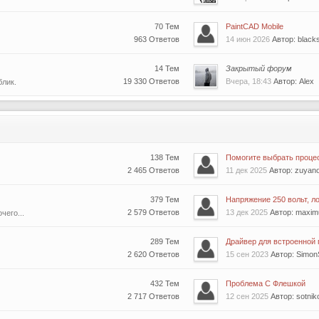
70 Тем
PaintCAD Mobile
963 Ответов
14 июн 2026
Автор: blacks
14 Тем
Закрытый форум
19 330 Ответов
Вчера, 18:43
Автор: Alex
блик.
138 Тем
Помогите выбрать проце
2 465 Ответов
11 дек 2025
Автор: zuyan
379 Тем
Напряжение 250 вольт, ло
2 579 Ответов
13 дек 2025
Автор: maxi
чего...
289 Тем
Драйвер для встроенной г
2 620 Ответов
15 сен 2023
Автор: Simon
432 Тем
Проблема С Флешкой
2 717 Ответов
12 сен 2025
Автор: sotni