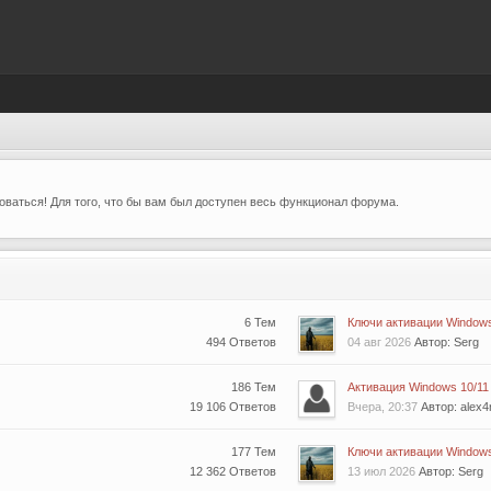
ваться! Для того, что бы вам был доступен весь функционал форума.
6 Тем
Ключи активации Windows 
494 Ответов
04 авг 2026
Автор: Serg
186 Тем
Активация Windows 10/11 (
19 106 Ответов
Вчера, 20:37
Автор: alex4
177 Тем
Ключи активации Windows 
12 362 Ответов
13 июл 2026
Автор: Serg