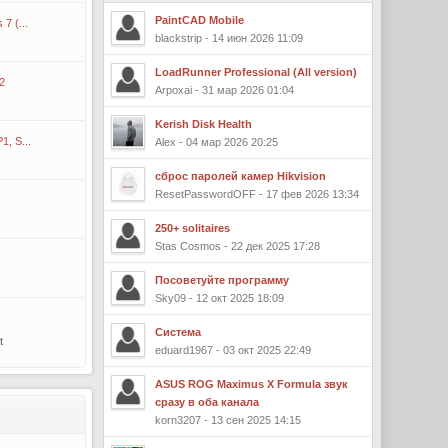
PaintCAD Mobile
7 (...
blackstrip - 14 июн 2026 11:09
LoadRunner Professional (All version)
2
Arpoxai - 31 мар 2026 01:04
Kerish Disk Health
, S...
Alex - 04 мар 2026 20:25
сброс паролей камер Hikvision
ResetPasswordOFF - 17 фев 2026 13:34
250+ solitaires
Stas Cosmos - 22 дек 2025 17:28
Посоветуйте программу
Sky09 - 12 окт 2025 18:09
Система
t
eduard1967 - 03 окт 2025 22:49
ASUS ROG Maximus X Formula звук
сразу в оба канала
korn3207 - 13 сен 2025 14:15