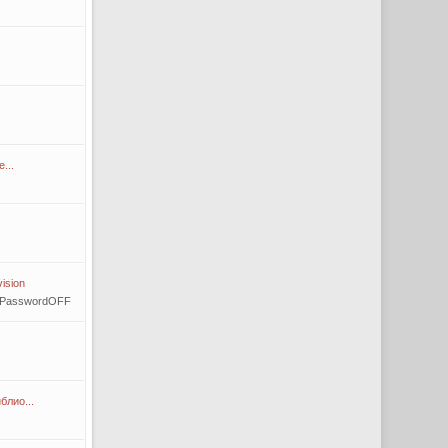
...
ision
tPasswordOFF
блио...