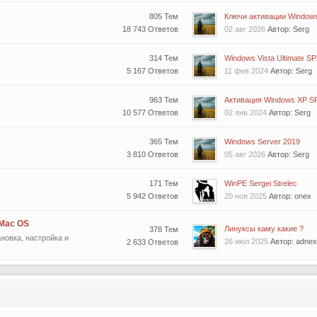
805 Тем
Ключи активации Windows 
18 743 Ответов
02 авг 2026
Автор: Serg
314 Тем
Windows Vista Ultimate SP
5 167 Ответов
11 фев 2024
Автор: Serg
963 Тем
Активация Windows XP SP1
10 577 Ответов
02 янв 2024
Автор: Serg
365 Тем
Windows Server 2019
3 810 Ответов
05 авг 2026
Автор: Serg
171 Тем
WinPE Sergei Strelec
5 942 Ответов
20 ноя 2025
Автор: onex
 Mac OS
Линуксы каму какие ?
378 Тем
новка, настройка и
26 июл 2025
Автор: adnex
2 633 Ответов