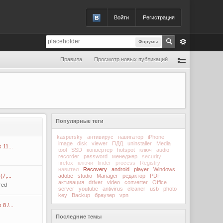
Войти
Регистрация
Форумы
Правила
Просмотр новых публикаций
Популярные теги
kaspersky
антивирус
навигатор
iPhone
image
disk
viewer
ПДД
uninstaller
Media
11...
tool
SSD
конвертер
hotspot
ключ
audio
recorder
password
менеджер
security
firefox
ключи
finder
process
Registry
навител
Recovery
android
player
Windows
7,...
adobe
studio
Manager
редактор
PDF
активация
driver
video
converter
Office
red
server
youtube
antivirus
cleaner
usb
photo
key
Backup
браузер
vpn
8 /...
Последние темы