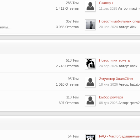
285 Тем
Сканеры
1 412 Ответов
11 дек 2025
Автор: maxim
357 Тем
Новости мобильных опер
3 085 Ответов
20 ноя 2024
Автор: Alex
лмы....
513 Тем
Новости интернета
2 743 Ответов
24 апр 2026
Автор: onex
95 Тем
Эмулятор XcamClient
1 010 Ответов
18 янв 2026
Автор: hattab
118 Тем
Выбор роутера
607 Ответов
08 дек 2025
Автор: rpers
54 Тем
FAQ - Часто Задаваемые