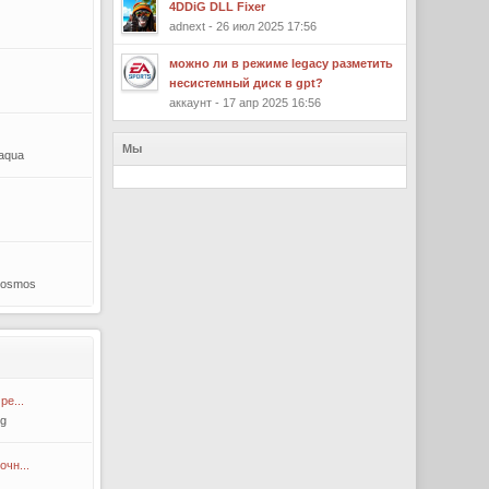
4DDiG DLL Fixer
adnext - 26 июл 2025 17:56
можно ли в режиме legacy разметить
несистемный диск в gpt?
аккаунт - 17 апр 2025 16:56
Мы
-aqua
Cosmos
ре...
rg
очн...