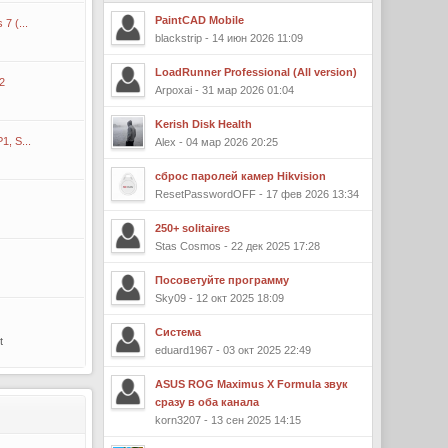
PaintCAD Mobile
7 (...
blackstrip - 14 июн 2026 11:09
LoadRunner Professional (All version)
2
Arpoxai - 31 мар 2026 01:04
Kerish Disk Health
, S...
Alex - 04 мар 2026 20:25
сброс паролей камер Hikvision
ResetPasswordOFF - 17 фев 2026 13:34
250+ solitaires
Stas Cosmos - 22 дек 2025 17:28
Посоветуйте программу
Sky09 - 12 окт 2025 18:09
Система
t
eduard1967 - 03 окт 2025 22:49
ASUS ROG Maximus X Formula звук
сразу в оба канала
korn3207 - 13 сен 2025 14:15