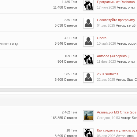
1 485 Тем
Программы от Ratiborus
11 488 Ответов
17 июл 2026
Автор: onex
835 Тем
Посоветуйте программу
5 038 Ответов
04 дек 2025
Автор: serg5
421 Тем
Opera
5 846 Ответов
10 май 2026
Автор: pups
лиенты и тд.
169 Тем
Autocad (All версион)
904 Ответов
11 фев 2023
Автор: onex
585 Тем
250+ solitaires
3 608 Ответов
22 дек 2025
Автор: Stas 
2 462 Тем
Активация MS Office (все 
165 855 Ответов
Сегодня, 19:53
Автор: Se
18 Тем
Как создать мультизагруз
8 605 Ответов
06 апр 2026
Автор: onex