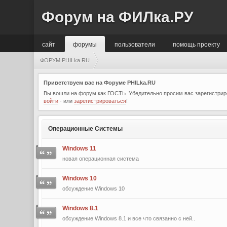
Форум на ФИЛка.РУ
сайт
форумы
пользователи
помощь проекту
ФОРУМ PHILka.RU
Приветствуем вас на Форуме PHILka.RU
Вы вошли на форум как ГОСТЬ. Убедительно просим вас зарегистриро
войти
- или
зарегистрироваться
!
Операционные Системы
Windows 11
новая операционная система
Windows 10
обсуждение Windows 10
Windows 8.1
обсуждение Windows 8.1 и все что связанно с ней..