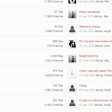
2 753 Ответов
03 июл 2026
Автор: Phil
37 Тем
Наши праздники
2 169 Ответов
02 авг 2026
Автор: Alex
49 Тем
Любимые блюда
1 048 Ответов
04 дек 2025
Автор: serg5
889 Тем
SIV (System Information Vie
710 Ответов
15 сен 2025
Автор: onex
3 209 Тем
ВИДЕОКЛИПЫ
7 251 Ответов
07 июл 2026
Автор: Alex
475 Тем
сброс паролей камер Hikv
4 818 Ответов
10 май 2026
Автор: Rese
133 Тем
Юмор
2 951 Ответов
20 мар 2026
Автор: Estel
151 Тем
Сылки на электронные би
6 441 Ответов
04 дек 2025
Автор: serg5