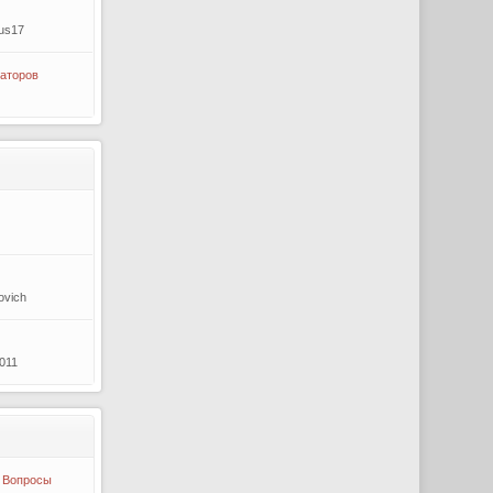
us17
аторов
ovich
2011
 Вопросы