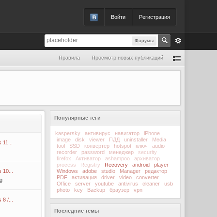
Войти
Регистрация
Форумы
Правила
Просмотр новых публикаций
Популярные теги
kaspersky
антивирус
навигатор
iPhone
image
disk
viewer
ПДД
uninstaller
Media
11...
tool
SSD
конвертер
hotspot
ключ
audio
recorder
password
менеджер
security
firefox
Активатор
ashampoo
архиватор
process
Registry
Recovery
android
player
10...
Windows
adobe
studio
Manager
редактор
PDF
активация
driver
video
converter
g
Office
server
youtube
antivirus
cleaner
usb
photo
key
Backup
браузер
vpn
8 /...
Последние темы