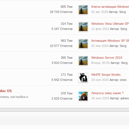
805 Тем
Ключи активации Windows 
18 743 Ответов
02 авг 2026
Автор: Serg
314 Тем
Windows Vista Ultimate SP
5 167 Ответов
11 фев 2024
Автор: Serg
963 Тем
Активация Windows XP SP1
10 577 Ответов
02 янв 2024
Автор: Serg
365 Тем
Windows Server 2019
3 810 Ответов
Вчера, 00:55
Автор: Serg
171 Тем
WinPE Sergei Strelec
5 942 Ответов
20 ноя 2025
Автор: onex
 Mac OS
Линуксы каму какие ?
378 Тем
новка, настройка и
26 июл 2025
Автор: adnex
2 633 Ответов