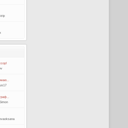
trip
x
ссор!
ov
маю...
mus17
раф...
Simon
kovaoksana