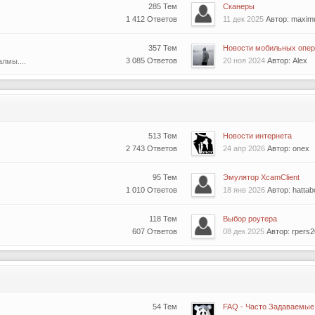
285 Тем
Сканеры
1 412 Ответов
11 дек 2025
Автор: maxim
357 Тем
Новости мобильных опер
3 085 Ответов
20 ноя 2024
Автор: Alex
лмы....
513 Тем
Новости интернета
2 743 Ответов
24 апр 2026
Автор: onex
95 Тем
Эмулятор XcamClient
1 010 Ответов
18 янв 2026
Автор: hattab
118 Тем
Выбор роутера
607 Ответов
08 дек 2025
Автор: rpers
54 Тем
FAQ - Часто Задаваемые