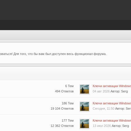
ваться! Для того, что бы вам был доступен весь функционал форума.
6 Тем
Ключи активации Windows 
494 Ответов
04 авг 2026
Автор: Serg
186 Тем
Ключи активации Windows 
19 104 Ответов
Сегодня, 11:50
Автор: Ser
177 Тем
Ключи активации Windows 
12 362 Ответов
13 июл 2026
Автор: Serg