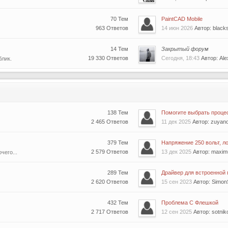
70 Тем
PaintCAD Mobile
963 Ответов
14 июн 2026
Автор: blacks
14 Тем
Закрытый форум
19 330 Ответов
Сегодня, 18:43
Автор: Ale
блик.
138 Тем
Помогите выбрать проце
2 465 Ответов
11 дек 2025
Автор: zuyan
379 Тем
Напряжение 250 вольт, ло
2 579 Ответов
13 дек 2025
Автор: maxi
чего...
289 Тем
Драйвер для встроенной г
2 620 Ответов
15 сен 2023
Автор: Simon
432 Тем
Проблема С Флешкой
2 717 Ответов
12 сен 2025
Автор: sotni