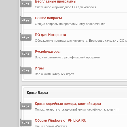
Бесплатные программы
Системное и прикладное ПО для Windows
Общие вопросы
Общие вопросы по программному обеспечению
ПО для Интернета
Обсуждение програм для интернета. Браузеры, качалки , ICQ к
Русификаторы
Все, что связанно с русификацией программ
Игры
Всё о компьютерных играх
Кряко-Варез
Кряки, серийные номера, свежий варез
Поиск лекарств от жадности! кряки, серийники, ключи и тп.
Сборки Windows от PHILKA.RU
Наши сборки Windows