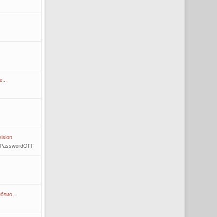
...
ision
tPasswordOFF
блио...