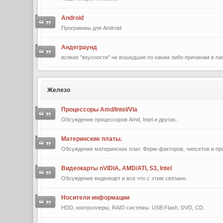
Android
Программы для Android
Андеграунд
всякие "вкусности" не вошедшие по каким либо причинам в па
Железо
Процессоры Amd/Intel/Via
Обсуждение процессоров Amd, Intel и других..
Материнские платы.
Обсуждение материнских плат. Форм-факторов, чипсетов и про
Видеокарты nVIDIA, AMD/ATI, S3, Intel
Обсуждение видеокарт и все что с этим связано.
Носители информации
HDD, контроллеры, RAID системы. USB Flash, DVD, CD.