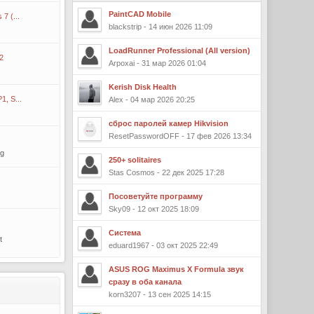
PaintCAD Mobile
7 (...
blackstrip - 14 июн 2026 11:09
LoadRunner Professional (All version)
2
Arpoxai - 31 мар 2026 01:04
Kerish Disk Health
, S...
Alex - 04 мар 2026 20:25
сброс паролей камер Hikvision
ResetPasswordOFF - 17 фев 2026 13:34
rg
250+ solitaires
Stas Cosmos - 22 дек 2025 17:28
Посоветуйте программу
Sky09 - 12 окт 2025 18:09
Система
t
eduard1967 - 03 окт 2025 22:49
ASUS ROG Maximus X Formula звук
сразу в оба канала
korn3207 - 13 сен 2025 14:15