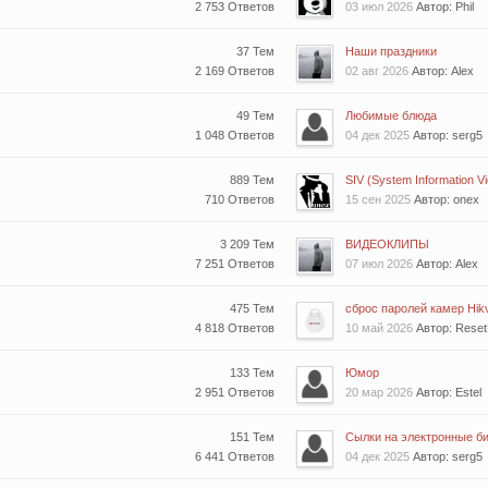
2 753 Ответов
03 июл 2026
Автор: Phil
37 Тем
Наши праздники
2 169 Ответов
02 авг 2026
Автор: Alex
49 Тем
Любимые блюда
1 048 Ответов
04 дек 2025
Автор: serg5
889 Тем
SIV (System Information Vie
710 Ответов
15 сен 2025
Автор: onex
3 209 Тем
ВИДЕОКЛИПЫ
7 251 Ответов
07 июл 2026
Автор: Alex
475 Тем
сброс паролей камер Hikv
4 818 Ответов
10 май 2026
Автор: Rese
133 Тем
Юмор
2 951 Ответов
20 мар 2026
Автор: Estel
151 Тем
Сылки на электронные би
6 441 Ответов
04 дек 2025
Автор: serg5