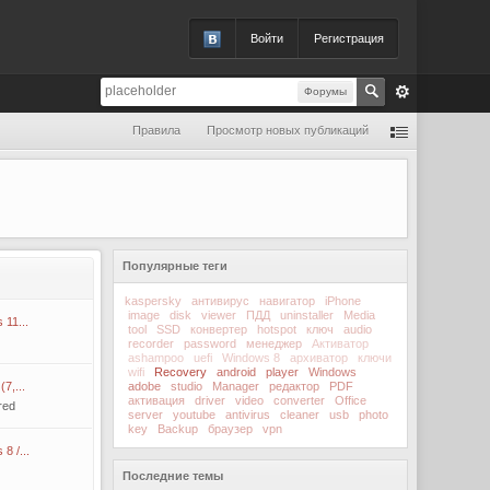
Войти
Регистрация
Форумы
Правила
Просмотр новых публикаций
Популярные теги
kaspersky
антивирус
навигатор
iPhone
image
disk
viewer
ПДД
uninstaller
Media
11...
tool
SSD
конвертер
hotspot
ключ
audio
recorder
password
менеджер
Активатор
ashampoo
uefi
Windows 8
архиватор
ключи
wifi
Recovery
android
player
Windows
7,...
adobe
studio
Manager
редактор
PDF
активация
driver
video
converter
Office
red
server
youtube
antivirus
cleaner
usb
photo
key
Backup
браузер
vpn
8 /...
Последние темы