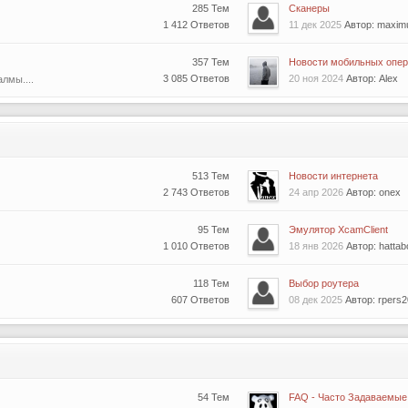
285 Тем
Сканеры
1 412 Ответов
11 дек 2025
Автор: maxim
357 Тем
Новости мобильных опер
3 085 Ответов
20 ноя 2024
Автор: Alex
лмы....
513 Тем
Новости интернета
2 743 Ответов
24 апр 2026
Автор: onex
95 Тем
Эмулятор XcamClient
1 010 Ответов
18 янв 2026
Автор: hattab
118 Тем
Выбор роутера
607 Ответов
08 дек 2025
Автор: rpers
54 Тем
FAQ - Часто Задаваемые