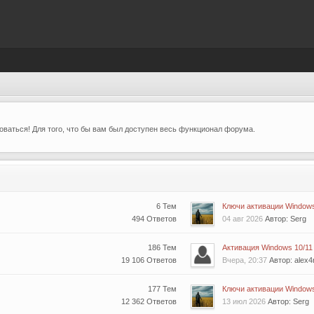
ваться! Для того, что бы вам был доступен весь функционал форума.
6 Тем
Ключи активации Windows 
494 Ответов
04 авг 2026
Автор: Serg
186 Тем
Активация Windows 10/11 (
19 106 Ответов
Вчера, 20:37
Автор: alex4
177 Тем
Ключи активации Windows 
12 362 Ответов
13 июл 2026
Автор: Serg