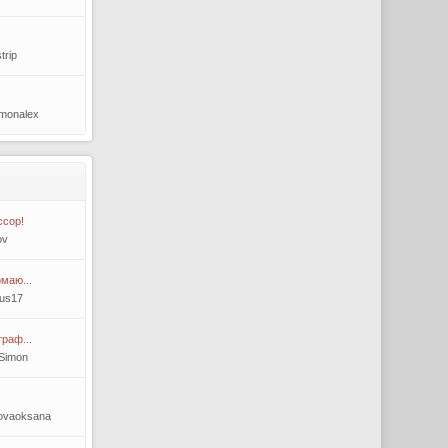
trip
imonalex
ссор!
ov
маю...
mus17
раф...
Simon
kovaoksana