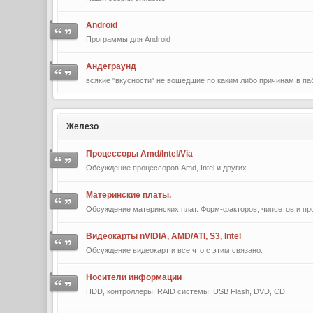
Android
Программы для Android
Андеграунд
всякие "вкусности" не вошедшие по каким либо причинам в па
Железо
Процессоры Amd/Intel/Via
Обсуждение процессоров Amd, Intel и других..
Материнские платы.
Обсуждение материнских плат. Форм-факторов, чипсетов и про
Видеокарты nVIDIA, AMD/ATI, S3, Intel
Обсуждение видеокарт и все что с этим связано.
Носители информации
HDD, контроллеры, RAID системы. USB Flash, DVD, CD.