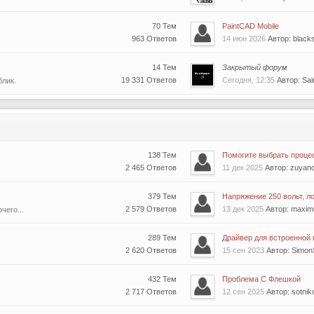
70 Тем
PaintCAD Mobile
963 Ответов
14 июн 2026
Автор: blacks
14 Тем
Закрытый форум
19 331 Ответов
Сегодня, 12:35
Автор: Sa
блик.
138 Тем
Помогите выбрать проце
2 465 Ответов
11 дек 2025
Автор: zuyan
379 Тем
Напряжение 250 вольт, ло
2 579 Ответов
13 дек 2025
Автор: maxi
чего...
289 Тем
Драйвер для встроенной г
2 620 Ответов
15 сен 2023
Автор: Simon
432 Тем
Проблема С Флешкой
2 717 Ответов
12 сен 2025
Автор: sotni