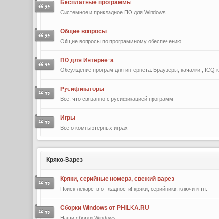
Бесплатные программы
Системное и прикладное ПО для Windows
Общие вопросы
Общие вопросы по программному обеспечению
ПО для Интернета
Обсуждение програм для интернета. Браузеры, качалки , ICQ к
Русификаторы
Все, что связанно с русификацией программ
Игры
Всё о компьютерных играх
Кряко-Варез
Кряки, серийные номера, свежий варез
Поиск лекарств от жадности! кряки, серийники, ключи и тп.
Сборки Windows от PHILKA.RU
Наши сборки Windows