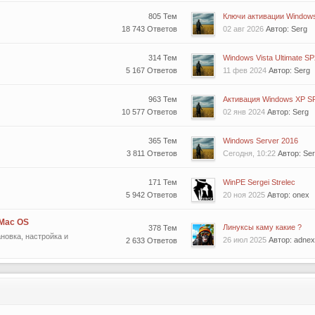
805 Тем
Ключи активации Windows 
18 743 Ответов
02 авг 2026
Автор: Serg
314 Тем
Windows Vista Ultimate SP
5 167 Ответов
11 фев 2024
Автор: Serg
963 Тем
Активация Windows XP SP1
10 577 Ответов
02 янв 2024
Автор: Serg
365 Тем
Windows Server 2016
3 811 Ответов
Сегодня, 10:22
Автор: Se
171 Тем
WinPE Sergei Strelec
5 942 Ответов
20 ноя 2025
Автор: onex
 Mac OS
Линуксы каму какие ?
378 Тем
новка, настройка и
26 июл 2025
Автор: adnex
2 633 Ответов