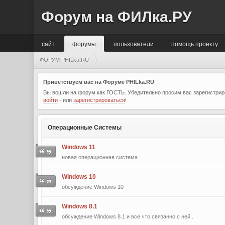
Форум на ФИЛка.РУ
сайт
форумы
пользователи
помощь проекту
ФОРУМ PHILka.RU
Приветствуем вас на Форуме PHILka.RU
Вы вошли на форум как ГОСТЬ. Убедительно просим вас зарегистриро
войти
- или
зарегистрироваться
!
Операционные Системы
Windows 11
новая операционная система
Windows 10
обсуждение Windows 10
Windows 8.1
обсуждение Windows 8.1 и все что связанно с ней..