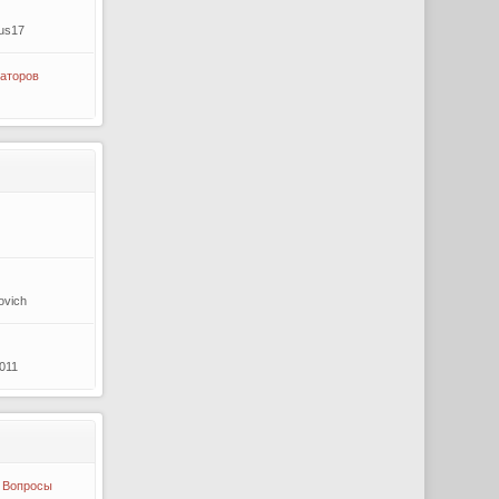
us17
аторов
ovich
2011
 Вопросы