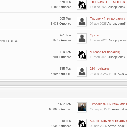
1 485 Тем
Программы от Ratiborus
11 488 Ответов
17 июл 2026
Автор: onex
835 Тем
Посоветуйте программу
5 038 Ответов
04 дек 2025
Автор: serg5
421 Тем
Opera
5 846 Ответов
10 май 2026
Автор: pups
лиенты и тд.
169 Тем
Autocad (All версион)
904 Ответов
11 фев 2023
Автор: onex
585 Тем
250+ solitaires
3 608 Ответов
22 дек 2025
Автор: Stas 
2 462 Тем
Персональный ключ для
165 865 Ответов
Сегодня, 15:15
Автор: dni
18 Тем
Как создать мультизагруз
8 605 Ответов
06 апр 2026
Автор: onex