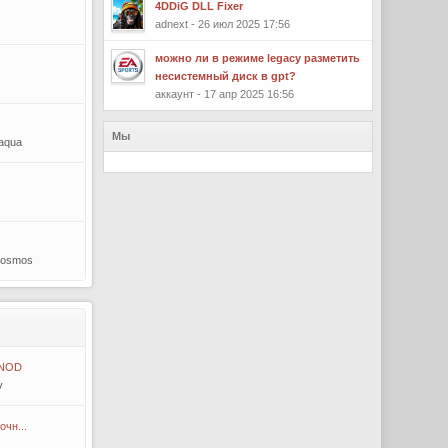
4DDiG DLL Fixer
adnext - 26 июл 2025 17:56
можно ли в режиме legacy разметить
несистемный диск в gpt?
аккаунт - 17 апр 2025 16:56
Мы
-aqua
Cosmos
 NOD
v
очн...