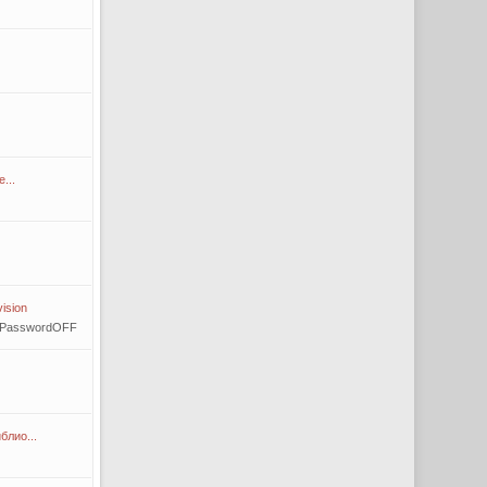
...
ision
tPasswordOFF
блио...