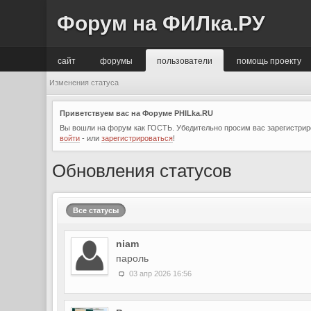
Форум на ФИЛка.РУ
сайт
форумы
пользователи
помощь проекту
Изменения статуса
Приветствуем вас на Форуме PHILka.RU
Вы вошли на форум как ГОСТЬ. Убедительно просим вас зарегистриро
войти
- или
зарегистрироваться
!
Обновления статусов
Все статусы
niam
пароль
03 апр 2026 16:56