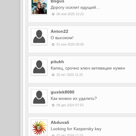
Bogus
Дорогу осилит идущий...
06 ноя 2025 10:22
Anton22
O высоком!
01 ноя 2025 00:00
pitukh
Капец, срочно ключ активации нужен
20 окт 2025 11:25
guslek8080
Как можно их удалить?
08 дек 2024 07:53
Abduvali
Looking for Kaspersky key
07 окт 2024 12:15