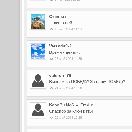
Страник
....всё о ней
16 июл 2024 11:16
Veranda9-2
Время - деньги.
25 май 2024 14:39
valeron_76
Выпьем за ПОБЕДУ! За нашу ПОБЕДУ!!!
24 май 2024 19:36
KacoBleNeS → Fredie
Спасибо за ключ к NS!
22 май 2024 10:18