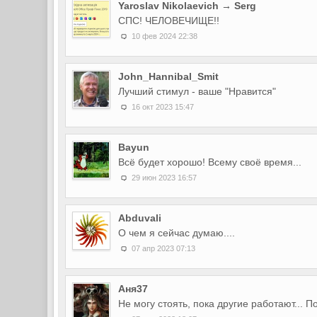
Yaroslav Nikolaevich → Serg
СПС! ЧЕЛОВЕЧИЩЕ!!
10 фев 2024 22:38
John_Hannibal_Smit
Лучший стимул - ваше "Нравится"
16 окт 2023 15:47
Bayun
Всё будет хорошо! Всему своё время...
29 июн 2023 16:57
Abduvali
О чем я сейчас думаю....
07 апр 2023 07:13
Аня37
Не могу стоять, пока другие работают... П