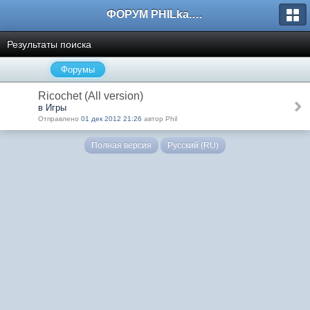
ФОРУМ PHILka.RU
Результаты поиска
Форумы
Ricochet (All version)
в Игры
Отправлено
01 дек 2012 21:26
автор Phil
Полная версия
Русский (RU)