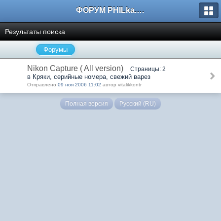
ФОРУМ PHILka.RU
Результаты поиска
Форумы
Nikon Capture ( All version)
Страницы: 2
в Кряки, серийные номера, свежий варез
Отправлено
09 ноя 2006 11:02
автор vitalikkontr
Полная версия
Русский (RU)