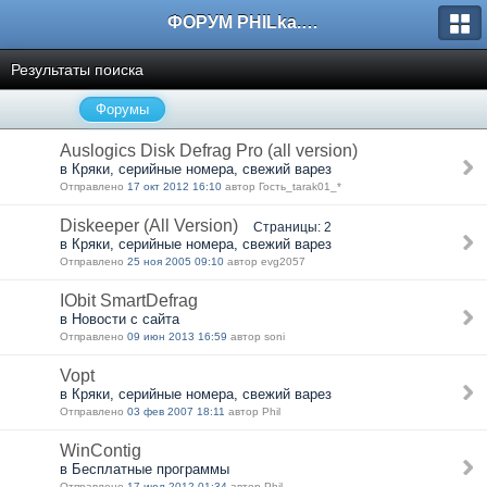
ФОРУМ PHILka.RU
Результаты поиска
Форумы
Auslogics Disk Defrag Pro (all version)
в Кряки, серийные номера, свежий варез
Отправлено
17 окт 2012 16:10
автор Гость_tarak01_*
Diskeeper (All Version)
Страницы: 2
в Кряки, серийные номера, свежий варез
Отправлено
25 ноя 2005 09:10
автор evg2057
IObit SmartDefrag
в Новости с сайта
Отправлено
09 июн 2013 16:59
автор soni
Vopt
в Кряки, серийные номера, свежий варез
Отправлено
03 фев 2007 18:11
автор Phil
WinContig
в Бесплатные программы
Отправлено
17 июл 2012 01:34
автор Phil