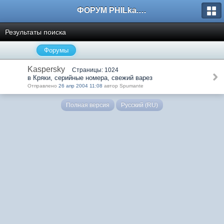
ФОРУМ PHILka.RU
Результаты поиска
Форумы
Kaspersky
Страницы: 1024
в Кряки, серийные номера, свежий варез
Отправлено
26 апр 2004 11:08
автор Spumante
Полная версия
Русский (RU)