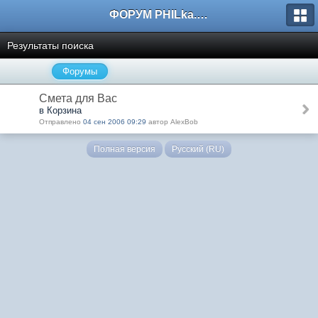
ФОРУМ PHILka.RU
Результаты поиска
Форумы
Смета для Вас
в Корзина
Отправлено
04 сен 2006 09:29
автор AlexBob
Полная версия
Русский (RU)