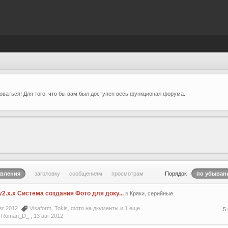
ваться! Для того, что бы вам был доступен весь функционал форума.
овления
заголовку
сообщениям
просмотрам
Порядок
по убыван
2.x.x Система создания Фото для доку...
в
Кряки, серийные
авг 2012
Visaform
,
Tokis
,
фото на дкументы
и 1 еще...
5
 Roman_D_ ,
13 авг 2012