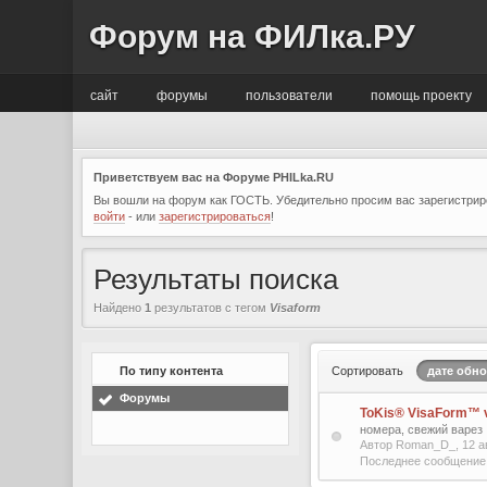
Форум на ФИЛка.РУ
сайт
форумы
пользователи
помощь проекту
Приветствуем вас на Форуме PHILka.RU
Вы вошли на форум как ГОСТЬ. Убедительно просим вас зарегистриро
войти
- или
зарегистрироваться
!
Результаты поиска
Найдено
1
результатов с тегом
Visaform
По типу контента
Сортировать
дате обн
Форумы
ToKis® VisaForm™ v
номера, свежий варез
Автор Roman_D_, 12 
Последнее сообщение