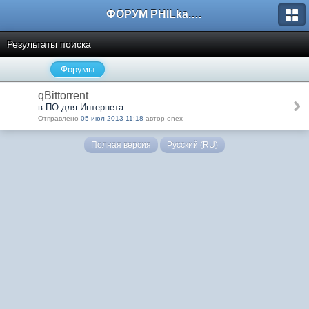
ФОРУМ PHILka.RU
Результаты поиска
Форумы
qBittorrent
в ПО для Интернета
Отправлено
05 июл 2013 11:18
автор onex
Полная версия
Русский (RU)