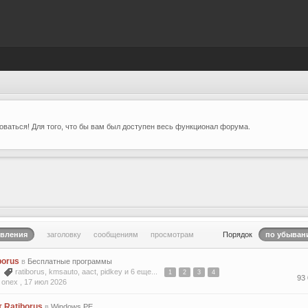
ваться! Для того, что бы вам был доступен весь функционал форума.
овления
заголовку
сообщениям
просмотрам
Порядок
по убыван
borus
в
Бесплатные программы
2
ratiborus
,
kmsauto
,
aact
,
pidkey
и 6 еще...
1
2
3
4
93
 onex ,
17 июл 2026
т Ratiborus
в
Windows PE