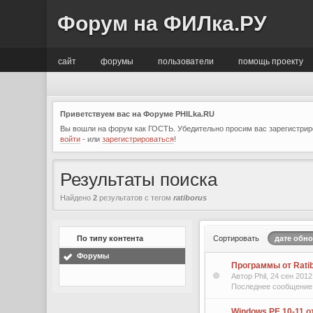
Форум на ФИЛка.РУ
сайт
форумы
пользователи
помощь проекту
Приветствуем вас на Форуме PHILka.RU
Вы вошли на форум как ГОСТЬ. Убедительно просим вас зарегистриро
войти
- или
зарегистрироваться
!
Результаты поиска
Найдено
2
результатов с тегом
ratiborus
По типу контента
Сортировать
дате обн
Форумы
Программы от Rati
Автор Phil, 24 сен 201
Последнее сообщение
Windows PE 10-11 о