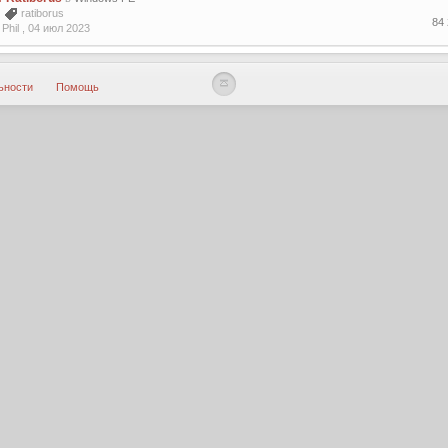
5
ratiborus
84
Phil ,
04 июл 2023
ьности
Помощь