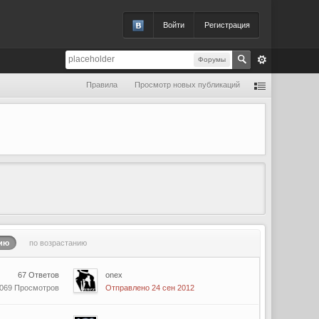
Войти
Регистрация
Форумы
Правила
Просмотр новых публикаций
ию
по возрастанию
67 Ответов
onex
 069 Просмотров
Отправлено 24 сен 2012