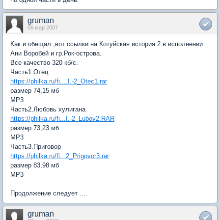
gruman
06 мар 2007
Как и обещал ,вот ссылки на Котуйская история 2 в исполнении
Ани Воробей и гр.Рок-острова.
Все качество 320 кб/с.
Часть1.Отец
https://philka.ru/fi....I.-2_Otec1.rar
размер 74,15 мб
МР3
Часть2.Любовь хулигана
https://philka.ru/fi...I.-2_Lubov2.RAR
размер 73,23 мб
МР3
Часть3.Приговор
https://philka.ru/fi...2_Prigovor3.rar
размер 83,98 мб
МР3
Продолжение следует ....
gruman