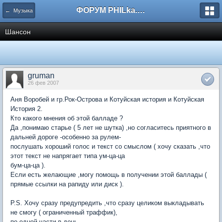
ФОРУМ PHILka.RU
← Музыка
Шансон
gruman
26 фев 2007
Аня Воробей и гр.Рок-Острова и Котуйская история и Котуйская
История 2.
Кто какого мнения об этой балладе ?
Да ,понимаю старье ( 5 лет не шутка) ,но согласитесь приятного в
дальней дороге -особенно за рулем-
послушать хороший голос и текст со смыслом ( хочу сказать ,что
этот текст не напрягает типа ум-ца-ца
бум-ца-ца ).
Если есть желающие ,могу помощь в получении этой баллады (
прямые ссылки на рапиду или диск ).
P.S. Хочу сразу предупредить ,что сразу целиком выкладывать
не смогу ( ограниченный траффик),
по одной части в день.