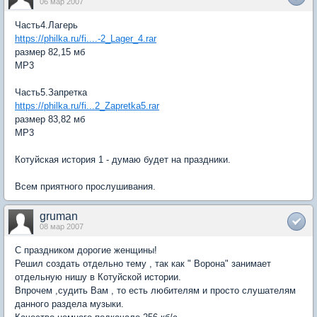
06 мар 2007
Часть4.Лагерь
https://philka.ru/fi....-2_Lager_4.rar
размер 82,15 мб
МР3
Часть5.Запретка
https://philka.ru/fi...2_Zapretka5.rar
размер 83,82 мб
МР3
Котуйская история 1 - думаю будет на праздники.
Всем приятного прослушивания.
gruman
08 мар 2007
С праздником дорогие женщины!
Решил создать отдельно тему , так как " Ворона" занимает
отдельную нишу в Котуйской истории.
Впрочем ,судить Вам , то есть любителям и просто слушателям
данного раздела музыки.