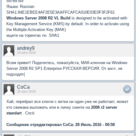
59789.iso
Языки: Russian
SHA1:84E1EBEE4AF2E5E3AAFFCAFCA010E03E0F3F2F61
Windows Server 2008 R2 VL Build
is designed to be activated with
Key Management Service (KMS) by default. In order to activate using
the Multiple Activation Key (MAK)
ищете на торентах по SHA1
andrey9
10 июл 2016
Всем привет! Поделитесь, пожалуйста, МАК-ключом на Windows
Server 2008 R2 SP1 Enterprise РУССКАЯ ВЕРСИЯ. От англ. не
подходят(
CoCa
28 июл 2016
Хай, перебрал все ключи с ветки ни один уже не работает, может
кто свежака выложить или в личку скинте на
2008 r2 server
standart
. Спсб
Сообщение отредактировал CoCa: 28 Июль 2016 - 00:58