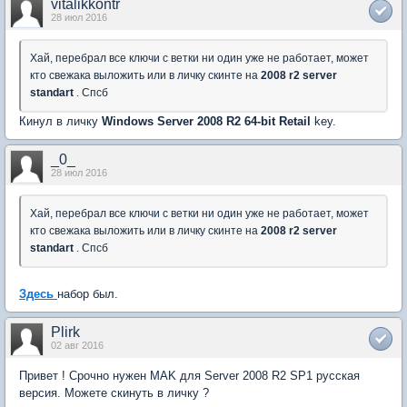
vitalikkontr
28 июл 2016
Хай, перебрал все ключи с ветки ни один уже не работает, может
кто свежака выложить или в личку скинте на
2008 r2 server
standart
. Спсб
Кинул в личку
Windows Server 2008 R2 64-bit
Retail
key.
_0_
28 июл 2016
Хай, перебрал все ключи с ветки ни один уже не работает, может
кто свежака выложить или в личку скинте на
2008 r2 server
standart
. Спсб
Здесь
набор был.
Plirk
02 авг 2016
Привет ! Срочно нужен MAK для Server 2008 R2 SP1 русская
версия. Можете скинуть в личку ?