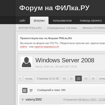
Форум на ФИЛка.РУ
сайт
форумы
пользователи
помощь проекту
ФОРУМ PHILka.RU
Операционные Системы
Windows NT/2000/2
Приветствуем вас на Форуме PHILka.RU
Вы вошли на форум как ГОСТЬ. Убедительно просим вас зарегистриро
войти
- или
зарегистрироваться
!
Windows Server 2008
Автор:
Kolovrat
,
08 май 2007 18:28
«
назад
Страница 12 из 18
10
11
12
13
14
впе
Сообщений в теме: 340
valeriy3262
Отправлено
08 Август 2017 - 12:3