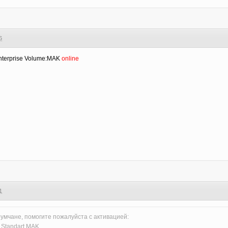
6
nterprise Volume:MAK
online
1
мчане, помогите пожалуйста с активацией:
 Standart MAK