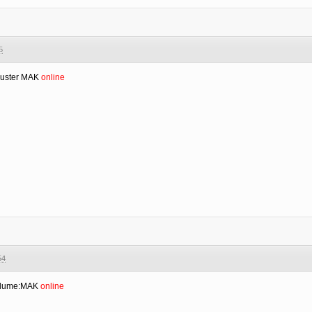
5
uster MAK
online
54
Volume:MAK
online