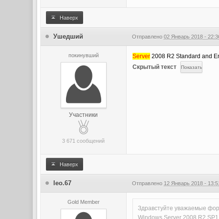
Наверх
Ушедший
Отправлено
02 Январь 2018 - 22:3
покинувший
Server
2008 R2 Standard and E
Скрытый текст
Участники
3 671 сообщений
Наверх
leo.67
Отправлено
12 Январь 2018 - 13:5
Gold Member
Здравстуйте уважаемые фору
Windows Server 2008 R2 SP1