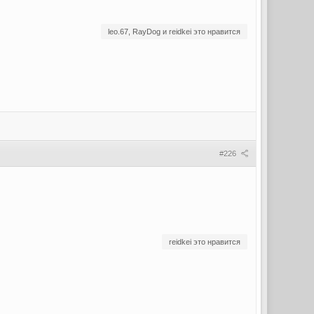
leo.67, RayDog и reidkei это нравится
#226
reidkei это нравится