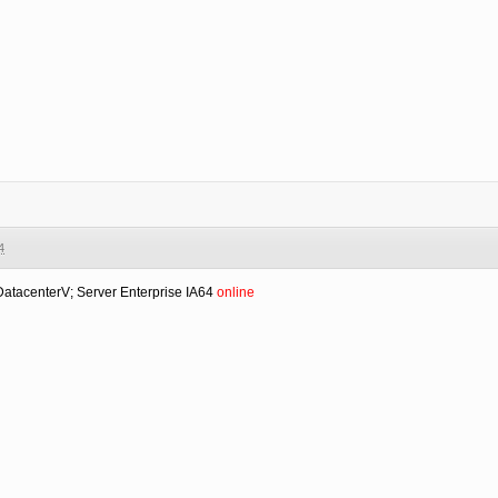
4
atacenterV; Server Enterprise IA64
online