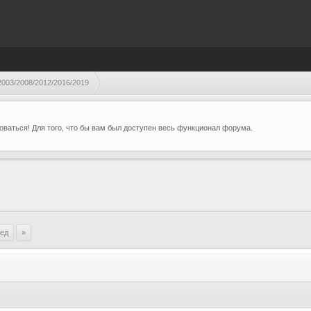
003/2008/2012/2016/2019
ваться! Для того, что бы вам был доступен весь функционал форума.
ред
»
3