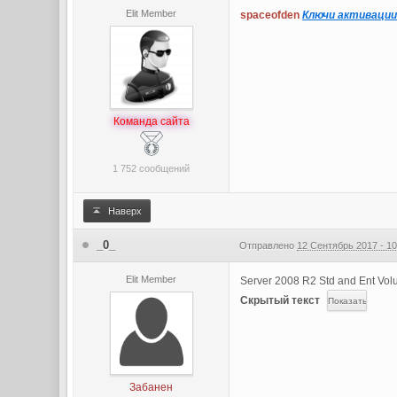
Elit Member
spaceofden
Ключи активации 
Команда сайта
1 752 сообщений
Наверх
_0_
Отправлено
12 Сентябрь 2017 - 10
Elit Member
Server 2008 R2 Std and Ent V
Скрытый текст
Забанен