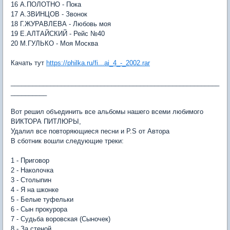
16 А.ПОЛОТНО - Пока
17 А.ЗВИНЦОВ - Звонок
18 Г.ЖУРАВЛЕВА - Любовь моя
19 Е.АЛТАЙСКИЙ - Рейс №40
20 М.ГУЛЬКО - Моя Москва
Качать тут
https://philka.ru/fi...ai_4_-_2002.rar
__________________________________________________________
__________
Вот решил объединить все альбомы нашего всеми любимого
ВИКТОРА ПИТЛЮРЫ,
Удалил все повторяющиеся песни и P.S от Автора
В сботник вошли следующие треки:
1 - Приговор
2 - Наколочка
3 - Столыпин
4 - Я на шконке
5 - Белые туфельки
6 - Сын прокурора
7 - Судьба воровская (Сыночек)
8 - За стеной