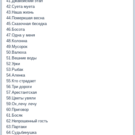
41.Джакойский этап
42.Суета муета
43.Наша жизнь
44.Померкшая весна
45.Сказочная беседка
46.Босота
47.Одна у меня
48.Колонна
49.Мусорок
50.Валюха
51.Вешние воды
52.Урки
53.Рыбак
54.Аленка
55.Кто страдает
56.Три дороги
57.Арестантская
58.Цветы увяли
59.Ох,лечу лечу
60.Приговор
61.Босяк
62.Непрошенный гость
63.Партаки
64.Судьбинушка