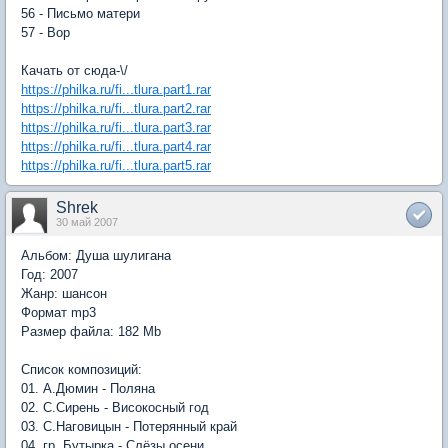
56 - Письмо матери
57 - Вор
Качать от сюда-\/
https://philka.ru/fi...tlura.part1.rar
https://philka.ru/fi...tlura.part2.rar
https://philka.ru/fi...tlura.part3.rar
https://philka.ru/fi...tlura.part4.rar
https://philka.ru/fi...tlura.part5.rar
Shrek
30 май 2007
Альбом: Душа шулигана
Год: 2007
Жанр: шансон
Формат mp3
Размер файла: 182 Mb
Список композиций:
01. А.Дюмин - Поляна
02. С.Сирень - Високосный год
03. С.Наговицын - Потерянный край
04. гр. Бутырка - Слёзы осени