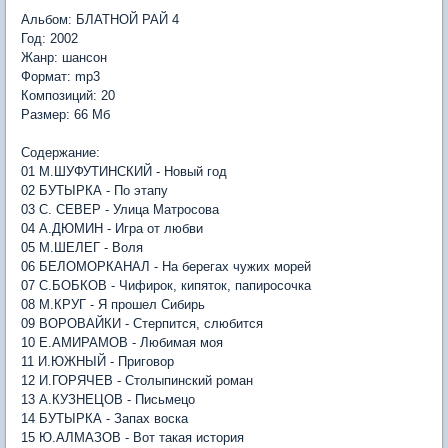
Альбом: БЛАТНОЙ РАЙ 4
Год: 2002
Жанр: шансон
Формат: mp3
Композиций: 20
Размер: 66 Мб
Содержание:
01 М.ШУФУТИНСКИЙ - Новый год
02 БУТЫРКА - По этапу
03 С. СЕВЕР - Улица Матросова
04 А.ДЮМИН - Игра от любви
05 М.ШЕЛЕГ - Воля
06 БЕЛОМОРКАНАЛ - На берегах чужих морей
07 С.БОБКОВ - Чифирок, кипяток, папиросочка
08 М.КРУГ - Я прошел Сибирь
09 ВОРОВАЙКИ - Стерпится, слюбится
10 Е.АМИРАМОВ - Любимая моя
11 И.ЮЖНЫЙ - Приговор
12 И.ГОРЯЧЕВ - Столыпинский роман
13 А.КУЗНЕЦОВ - Письмецо
14 БУТЫРКА - Запах воска
15 Ю.АЛМАЗОВ - Вот такая история