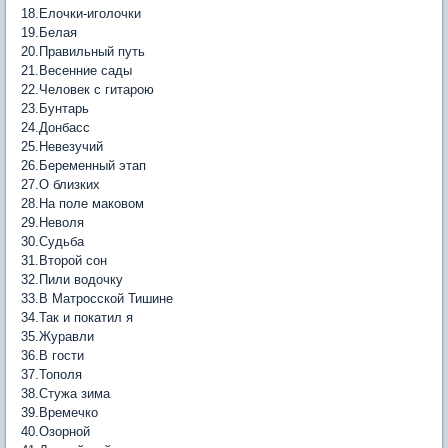
18.Елочки-иголочки
19.Белая
20.Правильный путь
21.Весенние сады
22.Человек с гитарою
23.Бунтарь
24.Донбасс
25.Невезучий
26.Беременный этап
27.О близких
28.На поле маковом
29.Неволя
30.Судьба
31.Второй сон
32.Пили водочку
33.В Матросской Тишине
34.Так и покатил я
35.Журавли
36.В гости
37.Тополя
38.Стужа зима
39.Времечко
40.Озорной