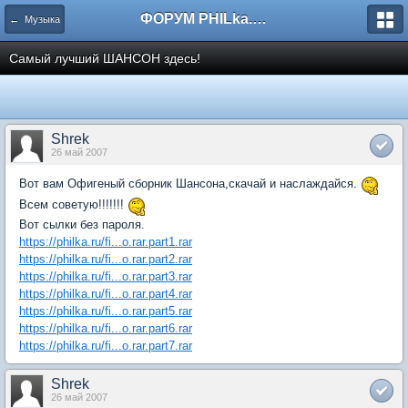
ФОРУМ PHILka.RU
← Музыка
Самый лучший ШАНСОН здесь!
Shrek
26 май 2007
Вот вам Офигеный сборник Шансона,скачай и наслаждайся.
Всем советую!!!!!!!
Вот сылки без пароля.
https://philka.ru/fi...o.rar.part1.rar
https://philka.ru/fi...o.rar.part2.rar
https://philka.ru/fi...o.rar.part3.rar
https://philka.ru/fi...o.rar.part4.rar
https://philka.ru/fi...o.rar.part5.rar
https://philka.ru/fi...o.rar.part6.rar
https://philka.ru/fi...o.rar.part7.rar
Shrek
26 май 2007