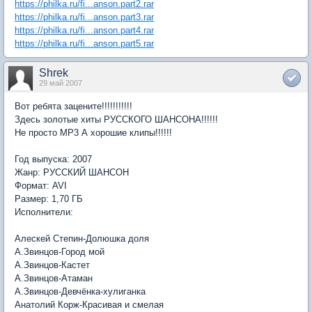
https://philka.ru/fi...anson.part2.rar
https://philka.ru/fi...anson.part3.rar
https://philka.ru/fi...anson.part4.rar
https://philka.ru/fi...anson.part5.rar
Shrek
29 май 2007
Вот ребята зацените!!!!!!!!!!!
Здесь золотые хиты РУССКОГО ШАНСОНА!!!!!!
Не просто MP3 А хорошие клипы!!!!!!
Год выпуска: 2007
Жанр: РУССКИЙ ШАНСОН
Формат: AVI
Размер: 1,70 ГБ
Исполнители:
Алескей Степин-Долюшка доля
А.Звинцов-Город мой
А.Звинцов-Кастет
А.Звинцов-Атаман
А.Звинцов-Девчёнка-хулиганка
Анатолий Корж-Красивая и смелая