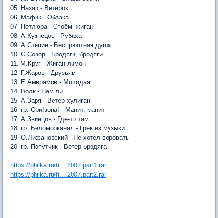
05. Назар - Ветерок
06. Мафик - Облака
07. Петлюра - Споём, жиган
08. А.Кузнецов - Рубаха
09. А.Стёпин - Бесприютная душа
10. С.Север - Бродяги, бродяги
11. М.Круг - Жиган-лимон
12. Г.Жаров - Друзьям
13. Е.Амирамов - Молодая
14. Волк - Нам ли...
15. А.Заря - Ветер-хулиган
16. гр. Ори!зона! - Манит, манит
17. А.Звинцов - Где-то там
18. гр. Беломорканал - Грев из музыки
19. О.Лифановский - Не хотел воровать
20. гр. Попутчик - Ветер-бродяга
https://philka.ru/fi....2007.part1.rar
https://philka.ru/fi....2007.part2.rar
____________________________________________________