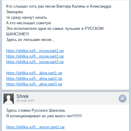
Кто слышал хоть раз песни Виктора Калины и Александра
Звинцова
те сразу начнут качать.
А кто неслышал,советую
Эти исполнители одни из самых лучьших в РУССКОМ
ШАНСОНЕ!!!
Здесь их лючьшие песни...
https://philka.ru/fi...inzow.part1.rar
https://philka.ru/fi...inzow.part2.rar
https://philka.ru/fi...inzow.part3.rar
https://philka.ru/fi...alina.part1.rar
https://philka.ru/fi...alina.part2.rar
https://philka.ru/fi...alina.part3.rar
Shrek
28 май 2007
Здесь сливки Русского Шансона.
Я колекционировал их уже много лет!!!!!!!!
https://philka.ru/fi...anson.part1.rar