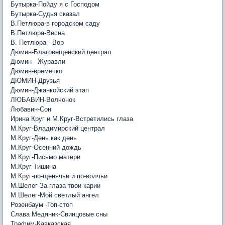
Бутырка-Пойду я с Господом
Бутырка-Судья сказал
В.Петлюра-в городском саду
В.Петлюра-Весна
В. Петлюра - Вор
Дюмин-Благовещенский централ
Дюмин - Журавли
Дюмин-времечко
ДЮМИН-Друзья
Дюмин-Джанкойский этап
ЛЮБАВИН-Волчонок
Любавин-Сон
Ирина Круг и М.Круг-Встретились глаза
М.Круг-Владимирский централ
М.Круг-День как день
М.Круг-Осенний дождь
М.Круг-Письмо матери
М.Круг-Тишина
М.Круг-по-щенячьи и по-волчьи
М.Шелег-За глаза твои карии
М.Шелег-Мой светлый ангел
Розенбаум -Гоп-стоп
Слава Медяник-Свинцовые сны
Трафим-Кавказская