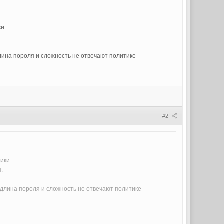
и.
 длина пороля и сложность не отвечают политике
#2
ики.
я.
па длина пороля и сложность не отвечают политике