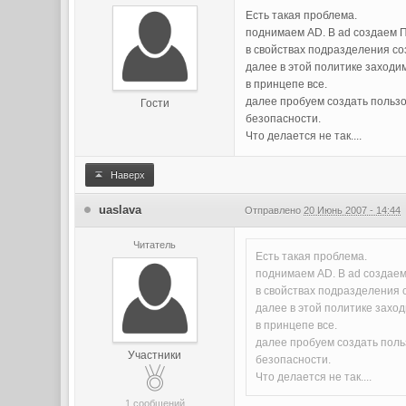
Есть такая проблема.
поднимаем AD. В ad создае
в свойствах подразделения со
далее в этой политике заходим
в принцепе все.
далее пробуем создать пользов
Гости
безопасности.
Что делается не так....
Наверх
uaslava
Отправлено
20 Июнь 2007 - 14:44
Читатель
Есть такая проблема.
поднимаем AD. В ad созда
в свойствах подразделения 
далее в этой политике заход
в принцепе все.
далее пробуем создать польз
Участники
безопасности.
Что делается не так....
1 сообщений