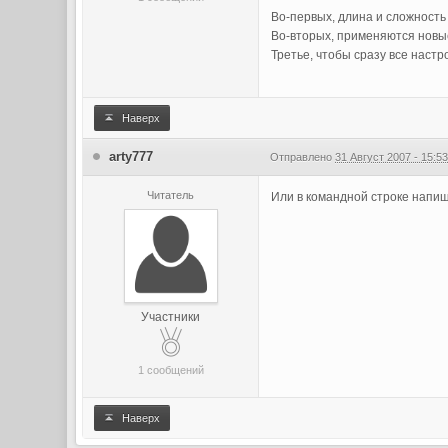
Во-первых, длина и сложность
Во-вторых, применяются новые
Третье, чтобы сразу все настр
Наверх
arty777
Отправлено
31 Август 2007 - 15:5
Читатель
Или в командной строке напиш
Участники
1 сообщений
Наверх