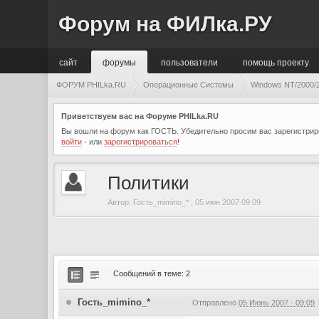
Форум на ФИЛка.РУ
сайт
форумы
пользователи
помощь проекту
ФОРУМ PHILka.RU
Операционные Системы
Windows NT/2000/2
Приветствуем вас на Форуме PHILka.RU
Вы вошли на форум как ГОСТЬ. Убедительно просим вас зарегистриро
войти
- или
зарегистрироваться
!
Политики
Автор:
Гость_mimino_*
,
05 июн 2007 09:09
Сообщений в теме: 2
Гость_mimino_*
Отправлено
05 Июнь 2007 - 09:09