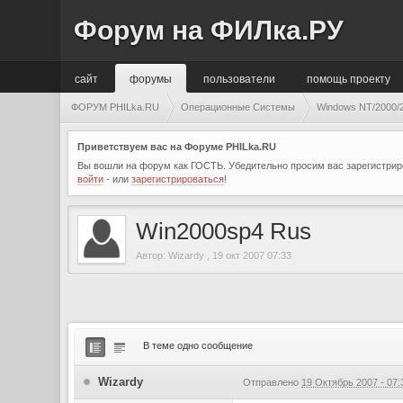
Форум на ФИЛка.РУ
сайт
форумы
пользователи
помощь проекту
ФОРУМ PHILka.RU
Операционные Системы
Windows NT/2000/2
Приветствуем вас на Форуме PHILka.RU
Вы вошли на форум как ГОСТЬ. Убедительно просим вас зарегистриро
войти
- или
зарегистрироваться
!
Win2000sp4 Rus
Автор:
Wizardy
,
19 окт 2007 07:33
В теме одно сообщение
Wizardy
Отправлено
19 Октябрь 2007 - 07: