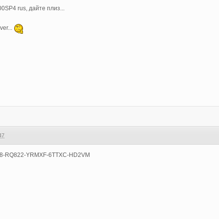
0SP4 rus, дайте плиз...
er...
47
JQ8-RQ822-YRMXF-6TTXC-HD2VM