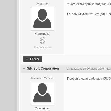
Участник
У кого есть серийка под Win200
PS забыл уточнить что для Serv
Участники
36 сообщений
Наверх
SiN Soft Corporation
Отправлено
19 Октябрь 2007 - 12:
Advanced Member
Пробуй у меня работает KR
Участники