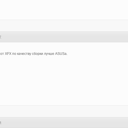
7
 от XFX по качеству сборки лучше ASUSa.
4