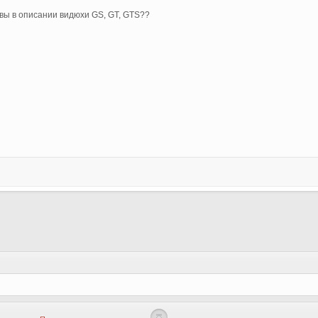
квы в описании видюхи GS, GT, GTS??