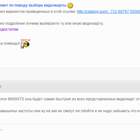
совет по поводу выбора видеокарты
рех вариантов приведенных в этой ссылке:
http://catalog.sunri...712,68767,5556
но подробнее почему выбираете ту или иную видеокарту..
едостатки
за помощь!!
4
rce 8600GTS она будет самая быстрая из всех представленных видеокарт эт
авышены частоты они ну не как не смогут ее обойти и не надо забывать что 
ть