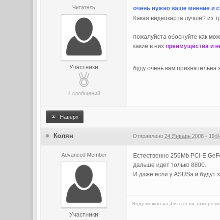
Читатель
очень нужно ваше мнение и 
Какая видеокарта лучше? из т
пожалуйста обоснуйте как мож
какие в них
преимущества и н
Участники
буду очень вам признательна 
4 сообщений
Наверх
Колян
Отправлено
24 Январь 2008 - 19:0
Advanced Member
Естественно 256Mb PCI-E GeFo
дальше идет только 8800.
И даже если у ASUSa и будут з
Воду можно разбить если заморози
Участники