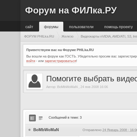
Форум на ФИЛка.РУ
сайт
форумы
пользователи
помощь проекту
ФОРУМ PHILka.RU
Железо
Видеокарты nVIDIA, AMD/ATI, S3, Int
Приветствуем вас на Форуме PHILka.RU
Вы вошли на форум как ГОСТЬ. Убедительно просим вас зарегистриро
войти
- или
зарегистрироваться
!
Помогите выбрать видео
Автор:
BoMbWoMaN
,
24 янв 2008 16:06
Сообщений в теме: 3
BoMbWoMaN
Отправлено
24 Январь 2008 - 16:0