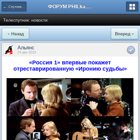
ФОРУМ PHILka.RU
← Спутниковое ТВ
Телеспутник: новости
« Назад
Вперед »
Альянс
24 дек 2019
«Россия 1» впервые покажет
отреставрированную «Иронию судьбы»