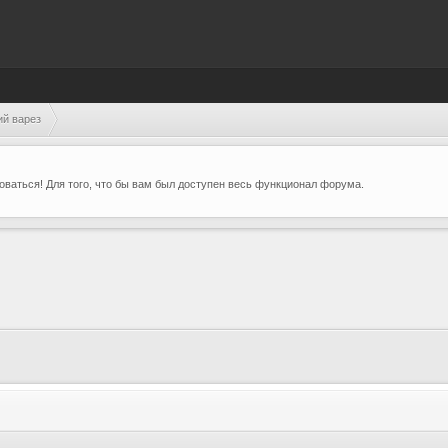
ий варез
ваться! Для того, что бы вам был доступен весь функционал форума.