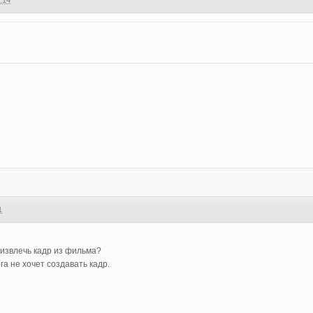
:14
1
 извлечь кадр из фильма?
га не хочет создавать кадр.