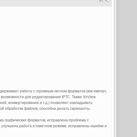
#1
держивает работу с огромным числом форматов (как импорт,
т возможности для редактирования IPTC. Также XnView
ей, конвертирования и т.д.) позволяет накладывать
ой обработки файлов, способна делать скриншоты,
ка графических форматов, исправлена проблема с
, улучшена работа в пакетном режиме, исправлены ошибки и