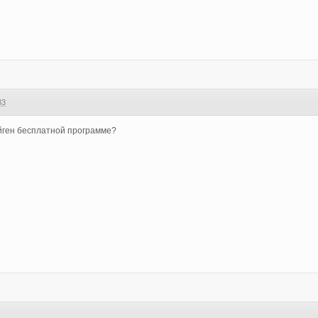
33
ейген бесплатной программе?
4