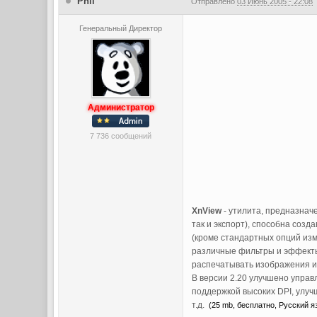
Phil
Отправлено
03 Июнь 2005 - 22:08
Генеральный Директор
Администратор
7 736 сообщений
XnView
- утилита, предназнач
так и экспорт), способна соз
(кроме стандартных опций изм
различные фильтры и эффекты
распечатывать изображения и 
В версии 2.20 улучшено упра
поддержкой высоких DPI, улу
т.д.
(25 mb, бесплатно, Русский яз