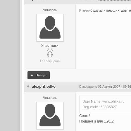
Читатель
Кто-нибудь из имеющих, дайте 
Участники
17 сообщений
Наверх
alexprihodko
Отправлено
01 Август 2007 - 09:5
Читатель
User Name: www.philka.ru
Reg code : 50835827
Сенкс!
Подшел и для 1.91.2