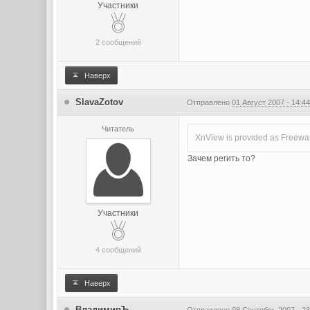
Участники
2 сообщений
Наверх
SlavaZotov
Отправлено
01 Август 2007 - 14:4
Читатель
XnView is provided as Freewar
Зачем регить то?
Участники
4 сообщений
Наверх
ВладимирЪ