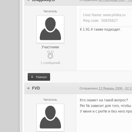
Отправлено
08 Сентябрь 2007 - 23
Читатель
User Name: www.philka.ru
Reg code : 50835827
К 1.91.4 также подходит.
Участники
1 сообщений
Наверх
FVD
Отправлено
13 Январь 2008 - 02:1
Читатель
Кто скажет на такой вопрос?
Рег № зависит для того, чтобы
У меня и с рег№ и без него про