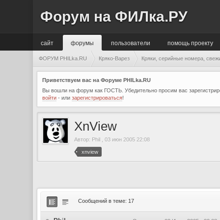
Форум на ФИЛка.РУ
сайт
форумы
пользователи
помощь проекту
ФОРУМ PHILka.RU
Кряко-Варез
Кряки, серийные номера, свеж
Приветствуем вас на Форуме PHILka.RU
Вы вошли на форум как ГОСТЬ. Убедительно просим вас зарегистриро
войти
- или
зарегистрироваться
!
XnView
Автор:
Phil
,
03 июн 2005 22:08
xnview
Сообщений в теме: 17