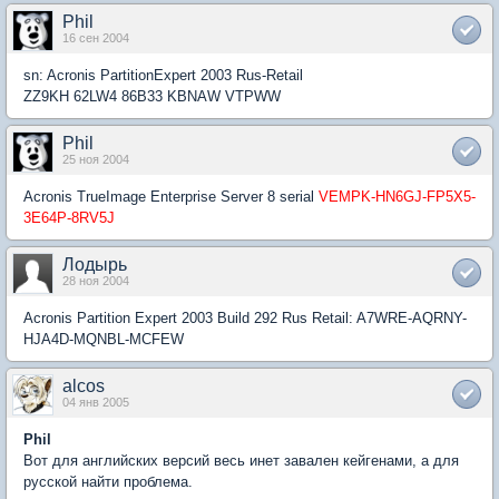
Phil
16 сен 2004
sn: Acronis PartitionExpert 2003 Rus-Retail
ZZ9KH 62LW4 86B33 KBNAW VTPWW
Phil
25 ноя 2004
Acronis TrueImage Enterprise Server 8 serial
VEMPK-HN6GJ-FP5X5-
3E64P-8RV5J
Лодырь
28 ноя 2004
Acronis Partition Expert 2003 Build 292 Rus Retail: A7WRE-AQRNY-
HJA4D-MQNBL-MCFEW
alcos
04 янв 2005
Phil
Вот для английских версий весь инет завален кейгенами, а для
русской найти проблема.