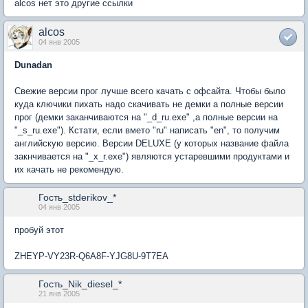
alcos нет это другие ссылки
alcos
04 янв 2005
Dunadan
Свежие версии прог лучше всего качать с офсайта. Чтобы было
куда ключики пихать надо скачивать не демки а полные версии
прог (демки заканчиваются на "_d_ru.exe" ,а полные версии на
"_s_ru.exe"). Кстати, если вмето "ru" написать "en", то получим
английскую версию. Версии DELUXE (у которых название файла
закнчивается на "_x_r.exe") являются устаревшими продуктами и
их качать не рекомендую.
Гость_stderikov_*
04 янв 2005
пробуй этот
ZHEYP-VY23R-Q6A8F-YJG8U-9T7EA
Гость_Nik_diesel_*
21 янв 2005