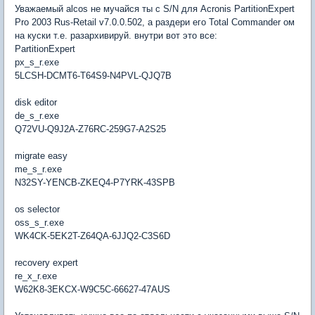
Уважаемый alcos не мучайся ты с S/N для Acronis PartitionExpert
Pro 2003 Rus-Retail v7.0.0.502, а раздери его Total Commander ом
на куски т.е. разархивируй. внутри вот это все:
PartitionExpert
px_s_r.exe
5LCSH-DCMT6-T64S9-N4PVL-QJQ7B
disk editor
de_s_r.exe
Q72VU-Q9J2A-Z76RC-259G7-A2S25
migrate easy
me_s_r.exe
N32SY-YENCB-ZKEQ4-P7YRK-43SPB
os selector
oss_s_r.exe
WK4CK-5EK2T-Z64QA-6JJQ2-C3S6D
recovery expert
re_x_r.exe
W62K8-3EKCX-W9C5C-66627-47AUS