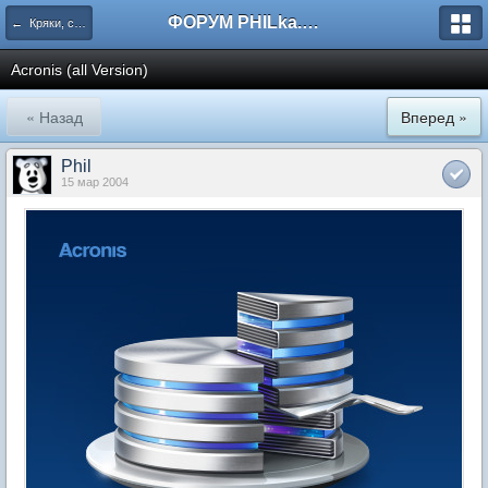
ФОРУМ PHILka.RU
← Кряки, серийные номера, свежий варез
Acronis (all Version)
« Назад
Вперед »
Phil
15 мар 2004