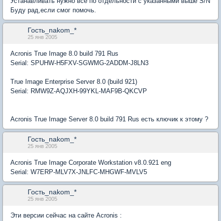
Устанавливать нужно все по отдельности с указанными выше S/N
Буду рад,если смог помочь.
Гость_nakom_*
25 янв 2005
Acronis True Image 8.0 build 791 Rus
Serial: SPUHW-H5FXV-SGWMG-2ADDM-J8LN3
True Image Enterprise Server 8.0 (build 921)
Serial: RMW9Z-AQJXH-99YKL-MAF9B-QKCVP
Acronis True Image Server 8.0 build 791 Rus есть ключик к этому ?
Гость_nakom_*
25 янв 2005
Acronis True Image Corporate Workstation v8.0.921 eng
Serial: W7ERP-MLV7X-JNLFC-MHGWF-MVLV5
Гость_nakom_*
25 янв 2005
Эти версии сейчас на сайте Acronis :