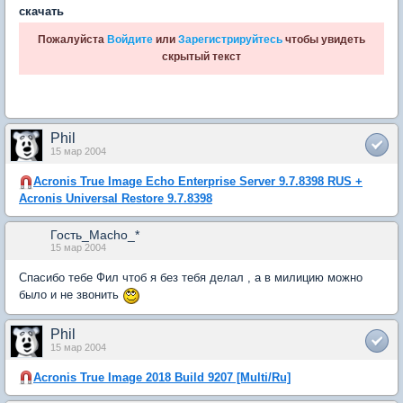
скачать
Пожалуйста
Войдите
или
Зарегистрируйтесь
чтобы увидеть
скрытый текст
Phil
15 мар 2004
Acronis True Image Echo Enterprise Server 9.7.8398 RUS +
Acronis Universal Restore 9.7.8398
Гость_Macho_*
15 мар 2004
Спасибо тебе Фил чтоб я без тебя делал , а в милицию можно
было и не звонить
Phil
15 мар 2004
Acronis True Image 2018 Build 9207 [Multi/Ru]