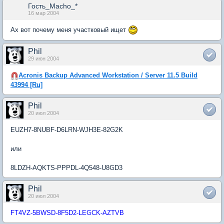
Гость_Macho_*
16 мар 2004
Ах вот почему меня участковый ищет
Phil
29 июн 2004
Acronis Backup Advanced Workstation / Server 11.5 Build
43994 [Ru]
Phil
20 июл 2004
EUZH7-8NUBF-D6LRN-WJH3E-82G2K
или
8LDZH-AQKTS-PPPDL-4Q548-U8GD3
Phil
20 июл 2004
FT4VZ-5BWSD-8F5D2-LEGCK-AZTVB