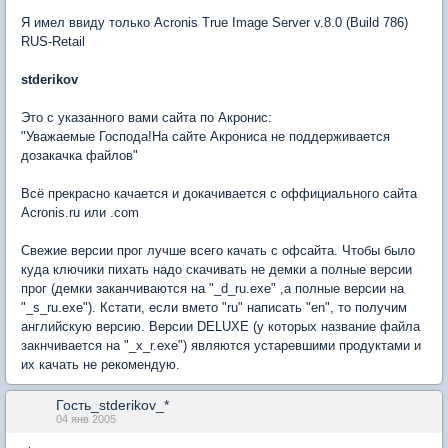
Я имел ввиду только Acronis True Image Server v.8.0 (Build 786)
RUS-Retail
stderikov
Это с указанного вами сайта по Акронис:
"Уважаемые Господа!На сайте Акрониса не поддерживается
дозакачка файлов"
Всё прекрасно качается и докачивается с оффициального сайта
Acronis.ru или .com
Свежие версии прог лучше всего качать с офсайта. Чтобы было
куда ключики пихать надо скачивать не демки а полные версии
прог (демки заканчиваются на "_d_ru.exe" ,а полные версии на
"_s_ru.exe"). Кстати, если вмето "ru" написать "en", то получим
английскую версию. Версии DELUXE (у которых название файла
закнчивается на "_x_r.exe") являются устаревшими продуктами и
их качать не рекомендую.
Гость_stderikov_*
04 янв 2005