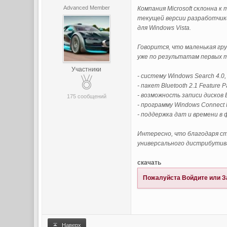
Advanced Member
Компания Microsoft склонна к
текущей версии разработчики
для Windows Vista.
Говорится, что маленькая гр
уже по результатам первых 
Участники
- систему Windows Search 4.
- пакет Bluetooth 2.1 Feature
- возможность записи дисков
175 сообщений
- программу Windows Connect 
- поддержка дат и времени в
Интересно, что благодаря ст
универсального дистрибутив
скачать
Пожалуйста
Войдите
или
З
Наверх