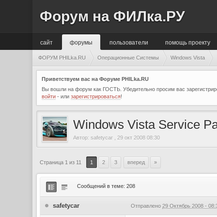
Форум на ФИЛка.РУ
сайт
форумы
пользователи
помощь проекту
ФОРУМ PHILka.RU
Операционные Системы
Windows Vista
Приветствуем вас на Форуме PHILka.RU
Вы вошли на форум как ГОСТЬ. Убедительно просим вас зарегистриро
войти
- или
зарегистрироваться
!
Windows Vista Service P
Автор:
safetycar
,
29 окт 2008 08:30
Страница 1 из 11
1
2
3
вперед
»
Сообщений в теме: 208
safetycar
Отправлено
29 Октябрь 2008 - 08: