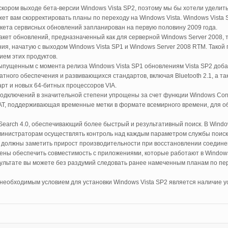
скором выходе бета-версии Windows Vista SP2, поэтому мы бы хотели удели
жет вам скорректировать планы по переходу на Windows Vista. Windows Vista
пакета сервисных обновлений запланирован на первую половину 2009 года.
акет обновлений, предназначенный как для серверной Windows Server 2008, т
ия, начатую с выходом Windows Vista SP1 и Windows Server 2008 RTM. Такой 
ем этих продуктов.
выпущенным с момента релиза Windows Vista SP1 обновлениям Vista SP2 доб
тного обеспечения и развивающихся стандартов, включая Bluetooth 2.1, а та
рт и новых 64-битных процессоров VIA.
 подключений в значительной степени упрощены за счет функции Windows Co
AT, поддерживающая временные метки в формате всемирного времени, для о
Search 4.0, обеспечивающий более быстрый и результативный поиск. В Windo
инистраторам осуществлять контроль над каждым параметром службы поиск
 должны заметить прирост производительности при восстановлении соединен
ены обеспечить совместимость с приложениями, которые работают в Windows
зультате вы можете без раздумий следовать ранее намеченным планам по пере
 необходимым условием для установки Windows Vista SP2 является наличие у