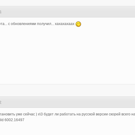
6
та... с обновлениями получил... хахахахаах
2
ановить уже сейчас ) х\3 будет ли работать на русской версии скорей всего на
ild 6002.16497