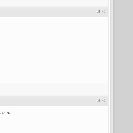
#5
#6
 англ.