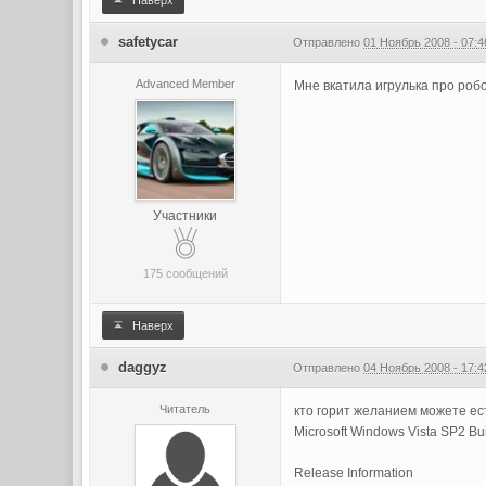
Наверх
safetycar
Отправлено
01 Ноябрь 2008 - 07:4
Advanced Member
Мне вкатила игрулька про робо
Участники
175 сообщений
Наверх
daggyz
Отправлено
04 Ноябрь 2008 - 17:4
Читатель
кто горит желанием можете ест
Microsoft Windows Vista SP2 Bu
Release Information