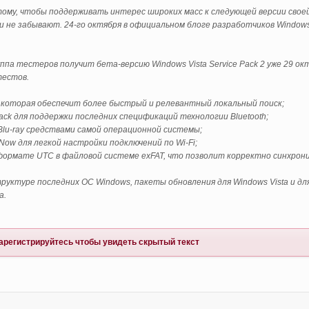
 тому, чтобы поддерживать интерес широких масс к следующей версии своей
 не забывают. 24-го октября в официальном блоге разработчиков Windows
уппа тестеров получит бета-версию Windows Vista Service Pack 2 уже 29 о
тестов.
0, которая обеспечит более быстрый и релевантный локальный поиск;
 Pack для поддержки последних спецификаций технологии Bluetooth;
 Blu-ray средствами самой операционной системы;
Now для легкой настройки подключений по Wi-Fi;
 формате UTC в файловой системе exFAT, что позволит корректно синхрон
руктуре последних ОС Windows, пакеты обновления для Windows Vista и для
а.
арегистрируйтесь
чтобы увидеть скрытый текст