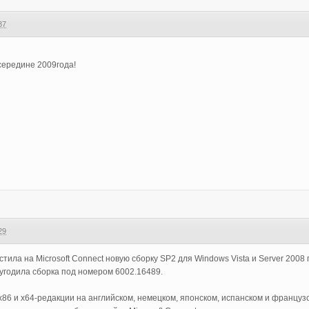
37
середине 2009года!
29
стила на Microsoft Connect новую сборку SP2 для Windows Vista и Server 2008
 угодила сборка под номером 6002.16489.
86 и x64-редакции на английском, немецком, японском, испанском и французс