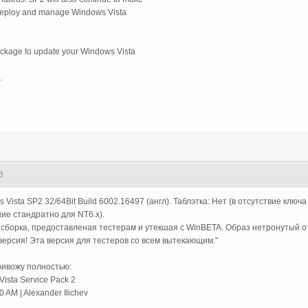
to deploy and manage Windows Vista
ackage to update your Windows Vista
.
8
s Vista SP2 32/64Bit Build 6002.16497 (англ). Таблэтка: Нет (в отсутствие кл
ие стандратно для NT6.x).
 сборка, предоставленая тестерам и утекшая с WinBETA. Образ нетронутый от
ерсия! Эта версия для тестеров со всем вытекающим."
ривожу полностью:
ista Service Pack 2
 AM | Alexander Ilichev