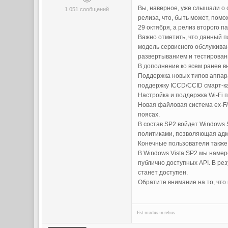
Вы, наверное, уже слышали о 
1 051 сообщений
релиза, что, быть может, помо
29 октября, а релиз второго 
Важно отметить, что данный п
модель сервисного обслуживан
развертыванием и тестировани
В дополнение ко всем ранее 
Поддержка новых типов аппара
поддержку ICCD/CCID смарт-ка
Настройка и поддержка Wi-Fi
Новая файловая система ex-F
поясах.
В состав SP2 войдет Windows 
политиками, позволяющая адм
Конечные пользователи также
В Windows Vista SP2 мы намер
публично доступных API. В ре
станет доступен.
Обратите внимание на то, что
Est modus in rebus