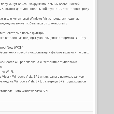
ть пару минут описанию функциональных особенностей
 SP2 станет доступен небольшой группе TAP тестеров в среду
ак и для клиентской Windows Vista, продолжит единую
подход позволяет избавиться от сложностей с
авит некоторые новые функции:
кже встроенную поддержку записи дисков формата Blu-Ray,
nnect Now (WCN).
беспечения точной синхронизации файлов в разных часовых
ws Search 4.0 реализована интеграция с групповыми
а.
ия Wi-Fi.
 Vista и Windows Vista SP1 и написаны с использованием
ходу на Windows Vista SP1, развернув SP2 тогда, когда он
становленного Windows Vista SP1.