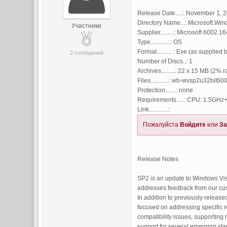
Release Date.....: November 1, 
Directory Name...: Microsoft.Wi
Участники
Supplier.........: Microsoft 6002
Type.............: OS
Format.......... : Exe (as supplied
2 сообщений
Number of Discs..: 1
Archives.........: 22 x 15 MB (2% 
Files............: wb-wvsp2u32bit6
Protection.......: none
Requirements.....: CPU: 1.5GH
Link.............:
Пожалуйста
Войдите
или
За
Release Notes
SP2 is an update to Windows Vi
addresses feedback from our cu
In addition to previously releas
focused on addressing specific re
compatibility issues, supporting
support for several emerging sta