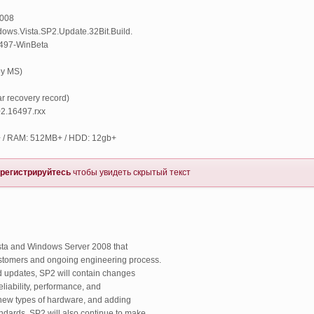
2008
ndows.Vista.SP2.Update.32Bit.Build.
.16497-WinBeta
 by MS)
rar recovery record)
002.16497.rxx
z+ / RAM: 512MB+ / HDD: 12gb+
регистрируйтесь
чтобы увидеть скрытый текст
sta and Windows Server 2008 that
stomers and ongoing engineering process.
ed updates, SP2 will contain changes
liability, performance, and
 new types of hardware, and adding
ndards. SP2 will also continue to make