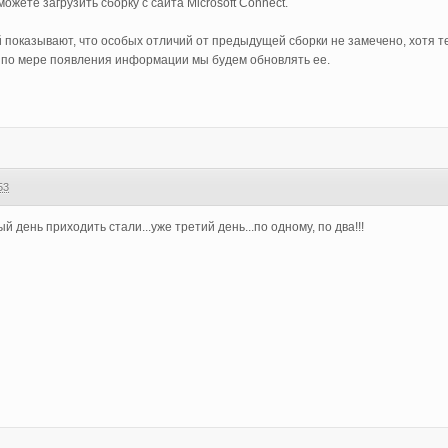
ожете загрузить сборку с сайта Microsoft Connect.
показывают, что особых отличий от предыдущей сборки не замечено, хотя т
- по мере появления информации мы будем обновлять ее.
53
 день приходить стали...уже третий день...по одному, по два!!!