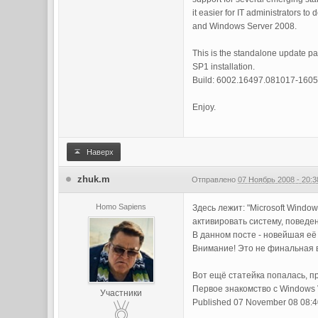
it easier for IT administrators 
and Windows Server 2008.
This is the standalone update p
SP1 installation.
Build: 6002.16497.081017-1605
Enjoy.
Наверх
zhuk.m
Отправлено
07 Ноябрь 2008 - 20:3
Homo Sapiens
Здесь лежит: "Microsoft Window
активировать систему, поведен
В данном посте - новейшая её
Внимание! Это не финальная в
Вот ещё статейка попалась, п
Первое знакомство с Windows V
Участники
Published 07 November 08 08:40