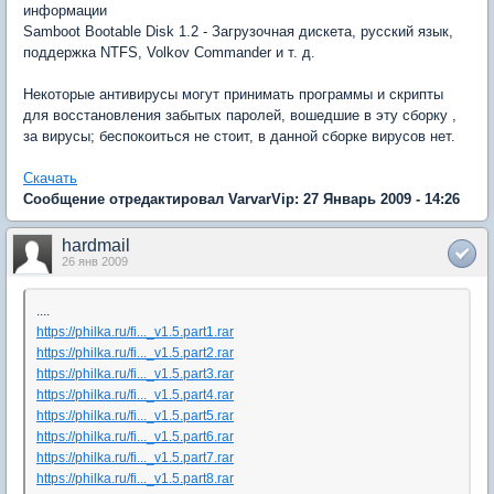
информации
Samboot Bootable Disk 1.2 - Загрузочная дискета, русский язык,
поддержка NTFS, Volkov Commander и т. д.
Некоторые антивирусы могут принимать программы и скрипты
для восстановления забытых паролей, вошедшие в эту сборку ,
за вирусы; беспокоиться не стоит, в данной сборке вирусов нет.
Скачать
Сообщение отредактировал VarvarVip: 27 Январь 2009 - 14:26
hardmail
26 янв 2009
....
https://philka.ru/fi..._v1.5.part1.rar
https://philka.ru/fi..._v1.5.part2.rar
https://philka.ru/fi..._v1.5.part3.rar
https://philka.ru/fi..._v1.5.part4.rar
https://philka.ru/fi..._v1.5.part5.rar
https://philka.ru/fi..._v1.5.part6.rar
https://philka.ru/fi..._v1.5.part7.rar
https://philka.ru/fi..._v1.5.part8.rar