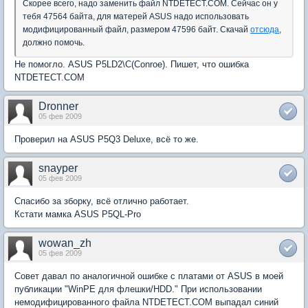
Скорее всего, надо заменить файл NTDETECT.COM. Сейчас он у
тебя 47564 байта, для матерей ASUS надо использовать
модифицированный файл, размером 47596 байт. Скачай
отсюда
,
должно помочь.
Не помогло. ASUS P5LD2\C(Conroe). Пишет, что ошибка
NTDETECT.COM
Dronner
05 фев 2009
Проверил на ASUS P5Q3 Deluxe, всё то же.
snayper
05 фев 2009
Спасибо за зборку, всё отлично работает.
Кстати мамка ASUS P5QL-Pro
wowan_zh
05 фев 2009
Совет давал по аналогичной ошибке с платами от ASUS в моей
публикации "WinPE для флешки/HDD." При использовании
немодифицированного файла NTDETECT.COM выпадал синий