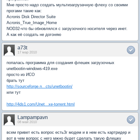
Мне просто надо создать мультизагрузачную флеху со своими
прогами такие как:
Acronis Disk Director Suite
Acronis_True_Image_Home
NOD32-что бы обновлялся с загрузочного носителя через инет.
А как её создать не догоняю
a73t
17 мар 2010
попалась программа для создания флешек загрузочных
unetbootin-windows-419.exe
просто из ИСО
брать тут
http://sourceforge.n...cts/unetbootin/
или тут
http://4ds1.com/Unet...xe-torrent.html
Lampampavn
08 май 2010
всем привет есть вопрос есть3г модем и в нем есть картридер и
вот в чем вопрос с него мжно будет сделать такую флешку