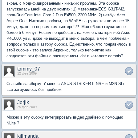
экран, с модифицированным - никаких проблем. Эта сборка
запускалась мной на двух компах: 1) материнка-ECS G31T-M2,
проц-DualCore Intel Core 2 Duo E4500, 2200 MHz. 2) нетбук Acer
Aspire One. Никаких проблем, но WinPE загружается не менее 15
минут, даже на первом компьютере!??. Моя сборка грузится не
более 5-6 минут. Решил попробовать на компе с материнкой Asus
P4C800, увы, даже не выходит в меню выбора, в чем проблема -
вопросы только к автору сборки. Единственно, что понравилось в
этой сборке - это запуск Акронис, только непонятно как
создаются эти файлы с расширением .dat в каталоге acronis?
tommy_07
12 фев 2009
Спасибо за сборку. У меня с ASUS STRIKER II NSE и M2N SLi
все загрузилось без проблем.
Jorjik
25 фев 2009
Можно в эту сборку интегрировать видео драйвер с помощью
NLite ?
killmanda