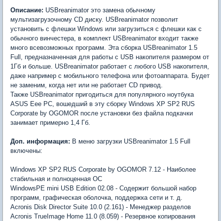
Описание:
USBreanimator это замена обычному
мультизагрузочному CD диску. USBreanimator позволит
установить с флешки Windows или загрузиться с флешки как с
обычного винчестера, в комплект USBreanimator входит также
много всевозможных программ. Эта сборка USBreanimator 1.5
Full, предназначенная для работы с USB накопителя размером от
1Гб и больше. USBreanimator работает с любого USB накопителя,
даже например с мобильного телефона или фотоаппарата. Будет
не заменим, когда нет или не работает CD привод.
Также USBreanimator пригодиться для популярного ноутбука
ASUS Eee PC, вошедший в эту сборку Windows XP SP2 RUS
Corporate by OGOMOR после установки без файла подкачки
занимает примерно 1,4 Гб.
Доп. информация:
В меню загрузки USBreanimator 1.5 Full
включены:
Windows XP SP2 RUS Corporate by OGOMOR 7.12 - Наиболее
стабильная и полноценная ОС
WindowsPE mini USB Edition 02.08 - Содержит большой набор
программ, графическая оболочка, поддержка сети и т. д.
Acronis Disk Director Suite 10.0 (2.161) - Менеджер разделов
Acronis TrueImage Home 11.0 (8.059) - Резервное копирования