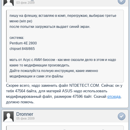
03 фев 2009
пишу на флешку, вставляю в комп, перегружаю, выбираю третье
меню (win pe)
после попытки загружаться выдает синий экран.
система:
Pentium 4E 2800
chipset 848/865
мать от Асус с АМИ биосом - как мне сказали дело в этом и надо
какие то модификации производить.
Дайте пожалуйста полную инструкцию, какие именно
модификации и сами эти файлы
Скорее всего, надо заменить файл NTDETECT.COM. Сейчас он у
тебя 47564 байта, для матерей ASUS надо использовать
модифицированный файл, размером 47596 байт. Скачай
отсюда
,
должно помочь.
Dronner
05 фев 2009