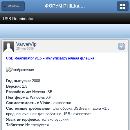
ФОРУМ PHILka.RU
← Windows PE
USB Reanimator
VarvarVip
25 янв 2009
USB Reanimator v1.5 – мультизагрузочная флешка
Год выпуска:
2008
Версия:
1.5
Разработчик:
Nerevar_SE
Платформа:
Windows XP
Совместимость с Vista:
неизвестно
Системные требования:
Эта сборка USBreanimatora v1.5,
предназначенная для работы с USB накопителя.
Язык интерфейса:
только русский
Таблэтка:
Не требуется