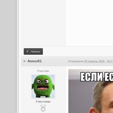
Наверх
AnnocK1
Отправлено
05 Апрель 2018 - 16:1
Участник
Участники