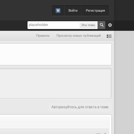
Войти
Регистрация
Эта тема
Правила
Просмотр новых публикаций
Авторизуйтесь для ответа в теме