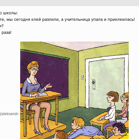
со школы:
те, мы сегодня клей разлили, а учительница упала и приклеилась!
ли?
 раза!