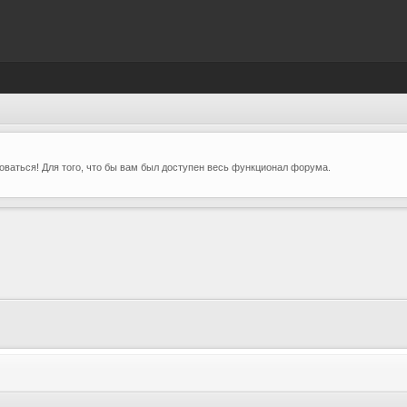
ваться! Для того, что бы вам был доступен весь функционал форума.