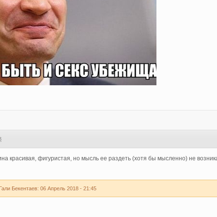
3
на красивая, фигуристая, но мысль ее раздеть (хотя бы мысленно) не возникает
али Бекентаев: 06 Апрель 2018 - 21:45