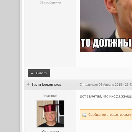
39 сообщений
Наверх
Гали Бекентаев
Отправлено
06 Апрель 2018 - 21:4
Участник
Вот заметил, что иногда женщи
Сообщение отредактировал Г
Участники