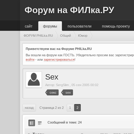
Форум на ФИЛка.РУ
сайт
форумы
пользователи
помощь проекту
ФОРУМ PHILka.RU
Общий
Юмор
Приветствуем вас на Форуме PHILka.RU
Вы вошли на форум как ГОСТЬ. Убедительно просим вас зарегистриро
войти
- или
зарегистрироваться
!
Sex
Автор:
SergSlim
,
05 сен 2005 00:02
секс
sex
назад
Страница 2 из 2
1
2
Сообщений в теме: 24