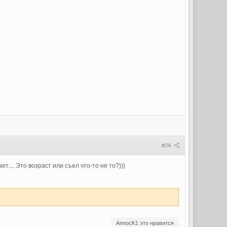
#24
.... Это возраст или съел что-то не то?)))
AnnocK1 это нравится