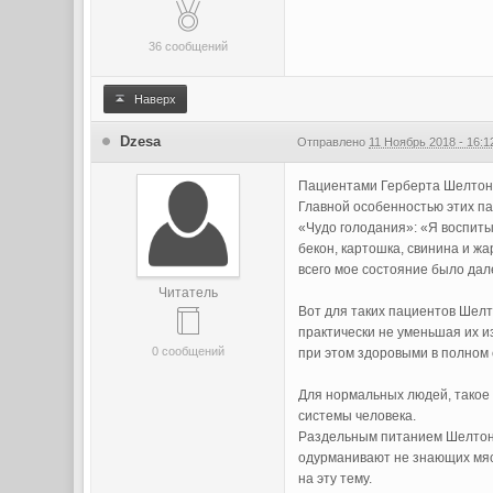
36 сообщений
Наверх
Dzesa
Отправлено
11 Ноябрь 2018 - 16:1
Пациентами Герберта Шелтона,
Главной особенностью этих па
«Чудо голодания»: «Я воспиты
бекон, картошка, свинина и ж
всего мое состояние было дале
Читатель
Вот для таких пациентов Шелт
практически не уменьшая их и
0 сообщений
при этом здоровыми в полном 
Для нормальных людей, такое
системы человека.
Раздельным питанием Шелтон 
одурманивают не знающих мяс
на эту тему.