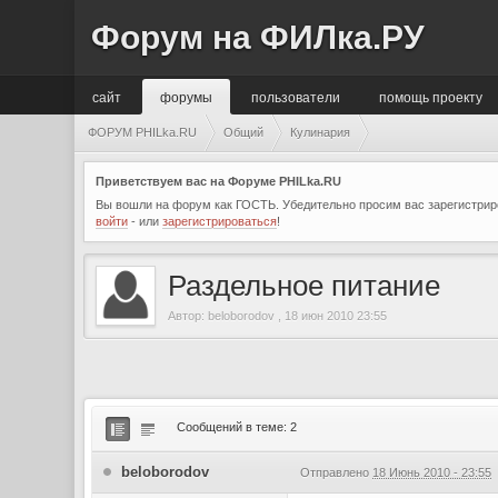
Форум на ФИЛка.РУ
сайт
форумы
пользователи
помощь проекту
ФОРУМ PHILka.RU
Общий
Кулинария
Приветствуем вас на Форуме PHILka.RU
Вы вошли на форум как ГОСТЬ. Убедительно просим вас зарегистриро
войти
- или
зарегистрироваться
!
Раздельное питание
Автор:
beloborodov
,
18 июн 2010 23:55
Сообщений в теме: 2
beloborodov
Отправлено
18 Июнь 2010 - 23:55