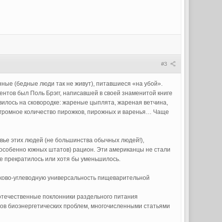
#3
ные (бедные люди так не живут), питавшиеся «на убой».
ентов был Поль Брэгг, написавшей в своей знаменитой книге
вилось на сковородке: жареные цыплята, жареная ветчина,
и огромное количество пирожков, пирожных и варенья… Чаще
вье этих людей (не большинства обычных людей!),
(особенно южных штатов) рацион. Эти американцы не стали
ке прекратилось или хотя бы уменьшилось.
лково-углеводную универсальность пищеварительной
отечественные поклонники раздельного питания
ов биоэнергетических проблем, многочисленными статьями