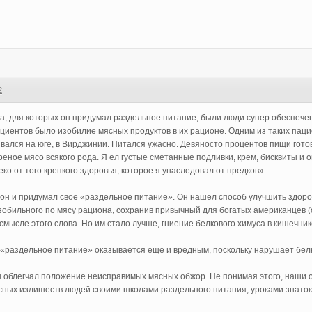
2
 для которых он придумал раздельное питание, были люди супер обеспечен
циентов было изобилие мясных продуктов в их рационе. Одним из таких паци
вался на юге, в Вирджинии. Питался ужасно. Девяносто процентов пищи гото
ареное мясо всякого рода. Я ел густые сметанные подливки, крем, бисквиты 
ко от того крепкого здоровья, которое я унаследовал от предков».
он и придумал свое «раздельное питание». Он нашел способ улучшить здоро
зобильного по мясу рациона, сохранив привычный для богатых американцев 
смысле этого слова. Но им стало лучше, гниение белкового химуса в кишечни
 «раздельное питание» оказывается еще и вредным, поскольку нарушает бе
облегчал положение неисправимых мясных обжор. Не понимая этого, наши 
ных излишеств людей своими школами раздельного питания, уроками знаток