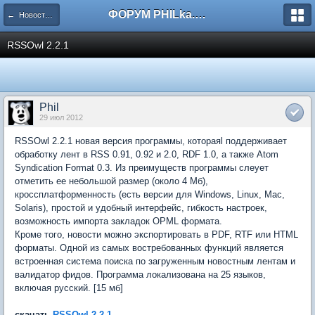
ФОРУМ PHILka.RU
← Новости с сайта
RSSOwl 2.2.1
Phil
29 июл 2012
RSSOwl 2.2.1 новая версия программы, котораяl поддерживает
обработку лент в RSS 0.91, 0.92 и 2.0, RDF 1.0, а также Atom
Syndication Format 0.3. Из преимуществ программы слеует
отметить ее небольшой размер (около 4 Мб),
кроссплатформенность (есть версии для Windows, Linux, Mac,
Solaris), простой и удобный интерфейс, гибкость настроек,
возможность импорта закладок OPML формата.
Кроме того, новости можно экспортировать в PDF, RTF или HTML
форматы. Одной из самых востребованных функций является
встроенная система поиска по загруженным новостным лентам и
валидатор фидов. Программа локализована на 25 языков,
включая русский. [15 мб]
скачать
RSSOwl 2.2.1