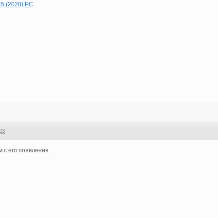
45 (2020) РС
03
 с его появления.