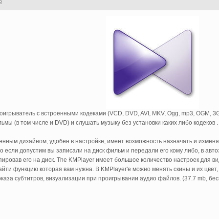
3
оигрыватель с встроенными кодеками (VCD, DVD, AVI, MKV, Ogg, mp3, OGM, 3GP
мы (в том числе и DVD) и слушать музыку без установки каких либо кодеков .
нным дизайном, удобен в настройке, имеет возможность назначать и изменят
о если допустим вы записали на диск фильм и передали его кому либо, в авто
пировав его на диск. The KMPlayer имеет большое количество настроек для в
айти функцию которая вам нужна. В KMPlayer'е можно менять скины и их цвет
каза субтитров, визуализации при проигрывании аудио файлов. (37.7 mb, бесп