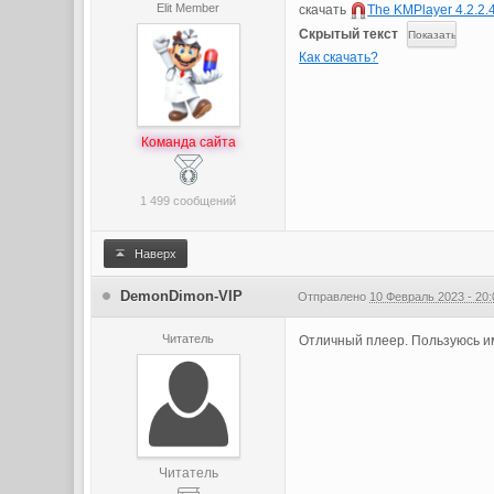
Elit Member
скачать
The KMPlayer 4.2.2.
Скрытый текст
Как скачать?
Команда сайта
1 499 сообщений
Наверх
DemonDimon-VIP
Отправлено
10 Февраль 2023 - 20:
Читатель
Отличный плеер. Пользуюсь им
Читатель