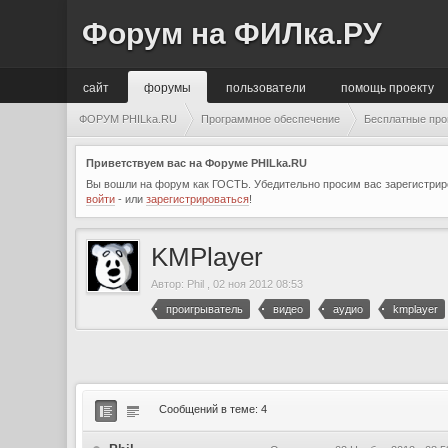
Форум на ФИЛка.РУ
сайт
форумы
пользователи
помощь проекту
ФОРУМ PHILka.RU
Программное обеспечение
Бесплатные пр
Приветствуем вас на Форуме PHILka.RU
Вы вошли на форум как ГОСТЬ. Убедительно просим вас зарегистриро
войти
- или
зарегистрироваться
!
KMPlayer
Автор:
Phil
,
02 ноя 2012 08:53
проигрыватель
видео
аудио
kmplayer
Сообщений в теме: 4