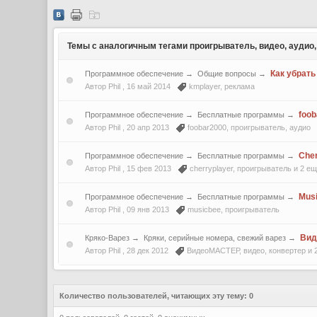
Темы с аналогичным тегами проигрыватель, видео, аудио,
Как убрать
Программное обеспечение
→
Общие вопросы
→
Автор Phil ,
16 май 2014
kmplayer
,
реклама
foo
Программное обеспечение
→
Бесплатные программы
→
Автор Phil ,
20 апр 2013
foobar2000
,
проигрыватель
,
аудио
Cher
Программное обеспечение
→
Бесплатные программы
→
Автор Phil ,
15 фев 2013
cherryplayer
,
проигрыватель
и 2 ещ
Mus
Программное обеспечение
→
Бесплатные программы
→
Автор Phil ,
09 янв 2013
musicbee
,
проигрыватель
Ви
Кряко-Варез
→
Кряки, серийные номера, свежий варез
→
Автор Phil ,
28 дек 2012
ВидеоМАСТЕР
,
видео
,
конвертер
и 
Количество пользователей, читающих эту тему: 0