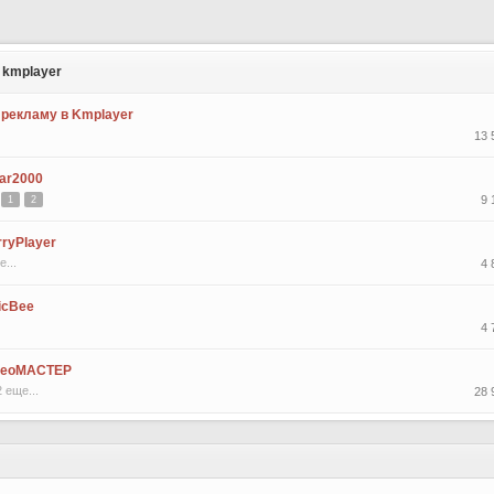
 kmplayer
 рекламу в Kmplayer
13 
bar2000
9 
1
2
ryPlayer
е...
4 
icBee
4 
деоМАСТЕР
2 еще...
28 