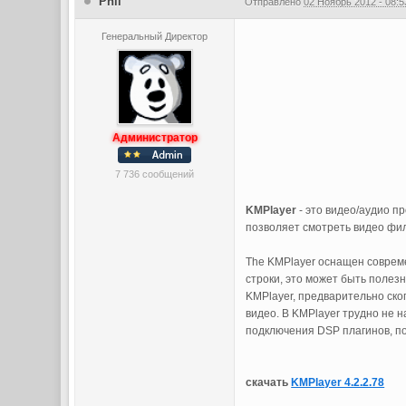
Phil
Отправлено
02 Ноябрь 2012 - 08:5
Генеральный Директор
Администратор
7 736 сообщений
KMPlayer
- это видео/аудио пр
позволяет смотреть видео филь
The KMPlayer оснащен совреме
строки, это может быть полезн
KMPlayer, предварительно ско
видео. В KMPlayer трудно не н
подключения DSP плагинов, по
скачать
KMPlayer 4.2.2.78