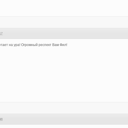
17
отает на ура! Огромный респект Вам Фил!
48