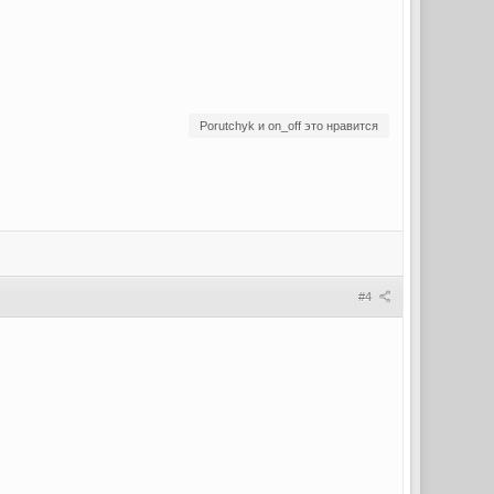
Porutchyk и on_off это нравится
#4