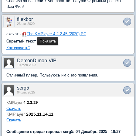
Спасибо за ваш сайт! Все работает на ура! Огромный респект
Вам Фил!
filexbor
23 окт 2020
скачать
The KMPlayer 4.2.2.45 (2020) РС
Скрытый текст
Как скачать?
DemonDimon-VIP
10 фев 2023
Отличный плеер. Пользуюсь им с его появления.
serg5
04 дек 2025
4.2.3.29
KMPlayer
Скачать
KMPlayer
2025.11.14.11
Скачать
Сообщение отредактировал serg5: 04 Декабрь 2025 - 19:37