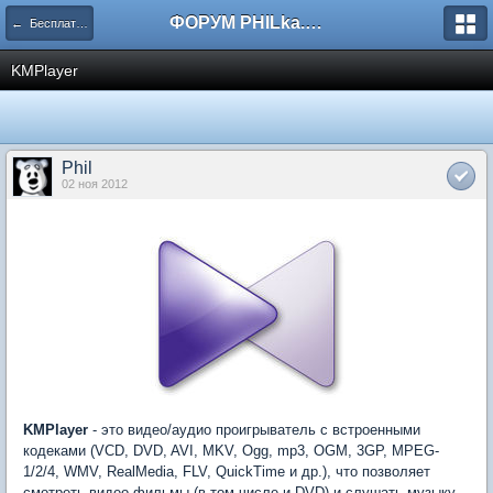
ФОРУМ PHILka.RU
← Бесплатные программы
KMPlayer
Phil
02 ноя 2012
KMPlayer
- это видео/аудио проигрыватель с встроенными
кодеками (VCD, DVD, AVI, MKV, Ogg, mp3, OGM, 3GP, MPEG-
1/2/4, WMV, RealMedia, FLV, QuickTime и др.), что позволяет
смотреть видео фильмы (в том числе и DVD) и слушать музыку