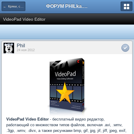
ФОРУМ PHILka.RU
← Кряки, серийные номера, свежий варез
VideoPad Video Editor
Phil
24 ноя 2012
VideoPad Video Editor
- бесплатный видео редактор,
работающий со множеством типов файлов, включая .avi, .wmv,
.3gp, .wmv, .divx, а также рисунками bmp, gif, jpg, jif, jiff, jpeg, exif,