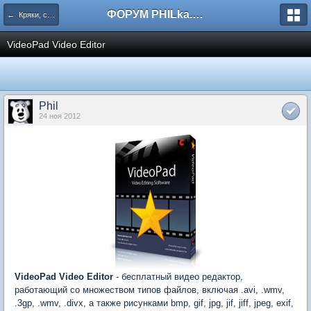
ФОРУМ PHILka.RU
← Кряки, серийные номера, свежий варез
VideoPad Video Editor
Phil
24 ноя 2012
VideoPad Video Editor
- бесплатный видео редактор,
работающий со множеством типов файлов, включая .avi, .wmv,
.3gp, .wmv, .divx, а также рисунками bmp, gif, jpg, jif, jiff, jpeg, exif,