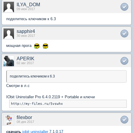
ILYA_DOM
09 июн 2017
поделитесь ключиком к 6.3
sapphir4
30 июн 2017
мощная прога
APERIK
02 авг 2017
поделитесь ключиком к 6.3
Смотри в л.с
IObit Uninstaller Pro 6.4.0.2119 + Portable и ключи
http://my-files.ru/5vswhx
filexbor
08 дек 2017
скачать
iobit uninstaller
7.1.0.17