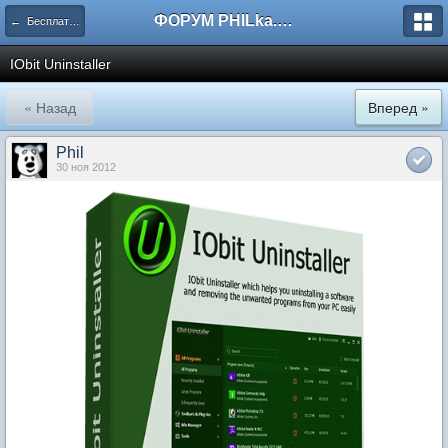
ФОРУМ PHILka.RU
← Бесплатные программы
IObit Uninstaller
« Назад
Вперед »
Phil
30 ноя 2012