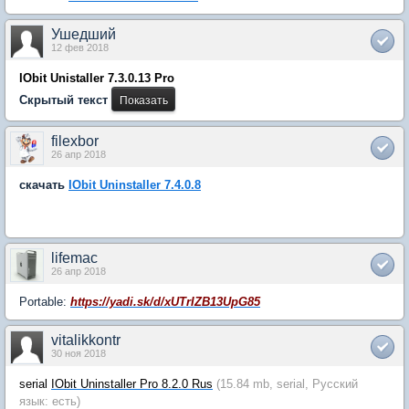
Ушедший
12 фев 2018
IObit Unistaller 7.3.0.13 Pro
Скрытый текст
filexbor
26 апр 2018
скачать
IObit Uninstaller 7.4.0.8
lifemac
26 апр 2018
Portable:
https://yadi.sk/d/xUTrIZB13UpG85
vitalikkontr
30 ноя 2018
serial
IObit Uninstaller Pro 8.2.0 Rus
(15.84 mb, serial, Русский
язык: есть)