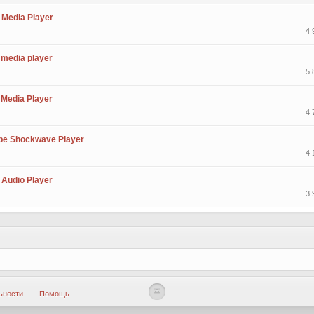
Media Player
4 
media player
5 
Media Player
4 
be Shockwave Player
4 
 Audio Player
3 
ьности
Помощь