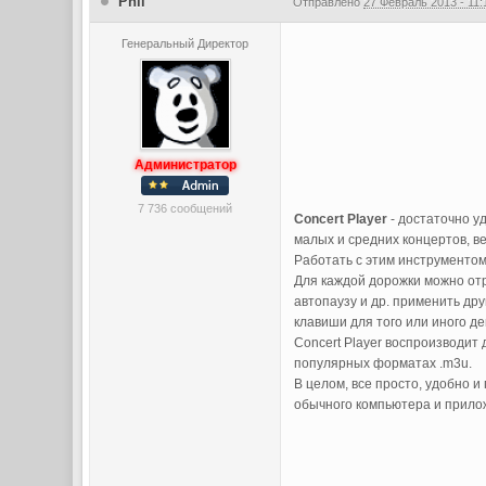
Phil
Отправлено
27 Февраль 2013 - 11:
Генеральный Директор
Администратор
7 736 сообщений
Concert Player
- достаточно у
малых и средних концертов, в
Работать с этим инструментом
Для каждой дорожки можно отр
автопаузу и др. применить др
клавиши для того или иного де
Concert Player воспроизводит
популярных форматах .m3u.
В целом, все просто, удобно 
обычного компьютера и приложе