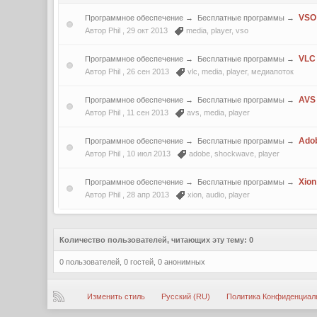
VSO 
Программное обеспечение
→
Бесплатные программы
→
Автор Phil ,
29 окт 2013
media
,
player
,
vso
VLC 
Программное обеспечение
→
Бесплатные программы
→
Автор Phil ,
26 сен 2013
vlc
,
media
,
player
,
медиапоток
AVS 
Программное обеспечение
→
Бесплатные программы
→
Автор Phil ,
11 сен 2013
avs
,
media
,
player
Ado
Программное обеспечение
→
Бесплатные программы
→
Автор Phil ,
10 июл 2013
adobe
,
shockwave
,
player
Xion
Программное обеспечение
→
Бесплатные программы
→
Автор Phil ,
28 апр 2013
xion
,
audio
,
player
Количество пользователей, читающих эту тему: 0
0 пользователей, 0 гостей, 0 анонимных
Изменить стиль
Русский (RU)
Политика Конфиденциал