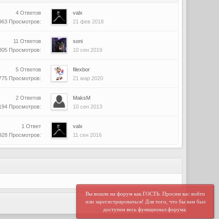
4 Ответов
valx
963 Просмотров:
21 фев 2018
11 Ответов
soni
805 Просмотров:
10 сен 2019
5 Ответов
filexbor
775 Просмотров:
21 мар 2020
2 Ответов
MaksM
194 Просмотров:
10 сен 2013
1 Ответ
valx
928 Просмотров:
11 сен 2016
Вы вошли на форум как ГОСТЬ. Просим вас войти
или зарегистрироваться! Для того, что бы вам был
доступен весь функционал форума.