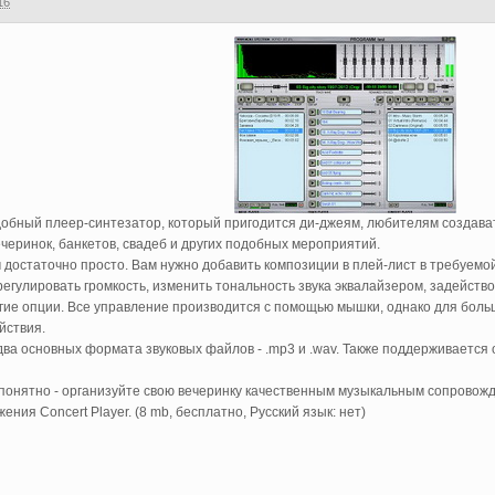
16
добный плеер-синтезатор, который пригодится ди-джеям, любителям создава
ечеринок, банкетов, свадеб и других подобных мероприятий.
 достаточно просто. Вам нужно добавить композиции в плей-лист в требуемо
егулировать громкость, изменить тональность звука эквалайзером, задейств
угие опции. Все управление производится с помощью мышки, однако для бол
йствия.
 два основных формата звуковых файлов - .mp3 и .wav. Также поддерживается
и понятно - организуйте свою вечеринку качественным музыкальным сопрово
ния Concert Player. (8 mb, бесплатно, Русский язык: нет)