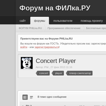
Форум на ФИЛка.РУ
сайт
форумы
пользователи
помощь проекту
ФОРУМ PHILka.RU
Программное обеспечение
Бесплатные пр
Приветствуем вас на Форуме PHILka.RU
Вы вошли на форум как ГОСТЬ. Убедительно просим вас зарегистриро
войти
- или
зарегистрироваться
!
Concert Player
Автор:
Phil
,
27 фев 2013 11:16
concert
player
плеер-синтезатор
В теме одно сообщение