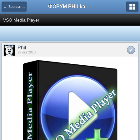
ФОРУМ PHILka.RU
← Бесплатные программы
VSO Media Player
Phil
29 окт 2013