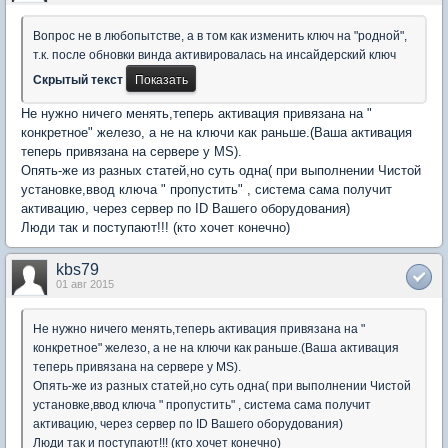
Вопрос не в любопытстве, а в том как изменить ключ на "родной",
т.к. после обновки винда активировалась на инсайдерский ключ
Скрытый текст
Не нужно ничего менять,теперь активация привязана на "
конкретное" железо, а не на ключи как раньше.(Ваша активация
теперь привязана на сервере у MS).
Опять-же из разных статей,но суть одна( при выполнении Чистой
установке,ввод ключа " пропустить" , система сама получит
активацию, через сервер по ID Вашего оборудования)
Люди так и поступают!!! (кто хочет конечно)
kbs79
01 авг 2015
Не нужно ничего менять,теперь активация привязана на "
конкретное" железо, а не на ключи как раньше.(Ваша активация
теперь привязана на сервере у MS).
Опять-же из разных статей,но суть одна( при выполнении Чистой
установке,ввод ключа " пропустить" , система сама получит
активацию, через сервер по ID Вашего оборудования)
Люди так и поступают!!! (кто хочет конечно)