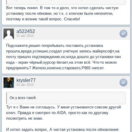
Вот теперь понял. В том то и дело, что хотел сделать чистую
установку после обновки, но т.к. с ключом были непонятки,
поэтому и возник такой вопрос. Спасибо!
a522452
01 авг 2015
Подскажите,решил попробывать поставить,установка
прошла,вроде,успешно,создал учётную запись майкрософт,на
почту пришло подтверждение,но,когда дошло до установки пин
кода - экран чёрный,курсор бегает,на этом всё. Что-то можно
предпринять? Железо,конечно,старовато,P965 чипсет.
krysler77
01 авг 2015
Он у всех такой.
Тут я с Вами не соглашусь. У меня установился совсем другой
ключ. Правда я смотрел по AIDA, просто как по другому
посмотреть не знаю.
И хотел задать вопрос, А чистая установка после обновления