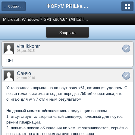
ФОРУМ PHILka.RU
← Сборки Windows от PHILKA.RU
Microsoft Windows 7 SP1 x86/x64 (All Editi...
Закрыта
vitalikkontr
08 дек 2015
DEL.
Санчо
24 янв 2016
Установилось нормально на ноут asus x61, активация удалась. С
новья голая система отъедает порядка 750 мб оперативки, что
считаю для win 7 отличным результатом.
На данный момент обозначились следующие вопросы:
1. отсутствует альтернативный спящему, полезный для ноутов
режим гибернации.
2. попытка поиска обновления ни чем не заканчивается, серьёзно
возрастает на этот период загрузка процессора.