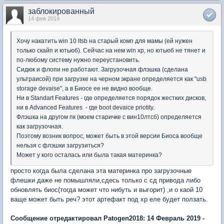
заблокированный
14 фев 2019
Хочу накатить win 10 ltsb на старый комп для мамы (ей нужен
только скайп и ютьюб). Сейчас на нем win xp, но ютьюб не тянет и
по-любому систему нужно переустановить.
Сидюк и флопи не работают. Загрузочная флэшка (сделана
ультраисой) при загрузке на черном экране определяется как "usb
storage devaise", а в Биосе ее не видно вообще.
Ни в Standart Features - где определяется порядок жестких дисков,
ни в Advanced Features - где boot devaice priotity.
Флэшка на другом пк (моем старичке с вин10лтсб) определяется
как загрузочная.
Поэтому возник вопрос, может быть в этой версии Биоса вообще
нельзя с флэшки загрузиться?
Может у кого осталась или была такая материнка?
просто когда была сделана эта материнка про загрузочные
флешки даже не помышляли,сдесь только с сд привода либо
обновлять биос(тогда может что нибуть и выгорит) ,и о каой 10
ваще может быть реч? этот артефакт под хр еле будет ползать.
Сообщение отредактировал Patogen2018: 14 Февраль 2019 -