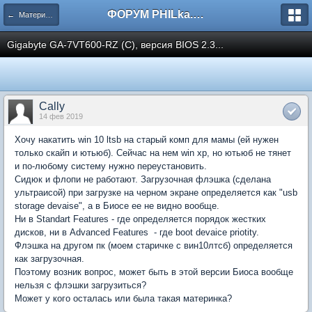
ФОРУМ PHILka.RU
← Материнские платы.
Gigabyte GA-7VT600-RZ (C), версия BIOS 2.3...
Callу
14 фев 2019
Хочу накатить win 10 ltsb на старый комп для мамы (ей нужен
только скайп и ютьюб). Сейчас на нем win xp, но ютьюб не тянет
и по-любому систему нужно переустановить.
Сидюк и флопи не работают. Загрузочная флэшка (сделана
ультраисой) при загрузке на черном экране определяется как "usb
storage devaise", а в Биосе ее не видно вообще.
Ни в Standart Features - где определяется порядок жестких
дисков, ни в Advanced Features - где boot devaice priotity.
Флэшка на другом пк (моем старичке с вин10лтсб) определяется
как загрузочная.
Поэтому возник вопрос, может быть в этой версии Биоса вообще
нельзя с флэшки загрузиться?
Может у кого осталась или была такая материнка?