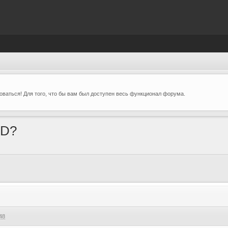
ваться! Для того, что бы вам был доступен весь функционал форума.
DD?
48