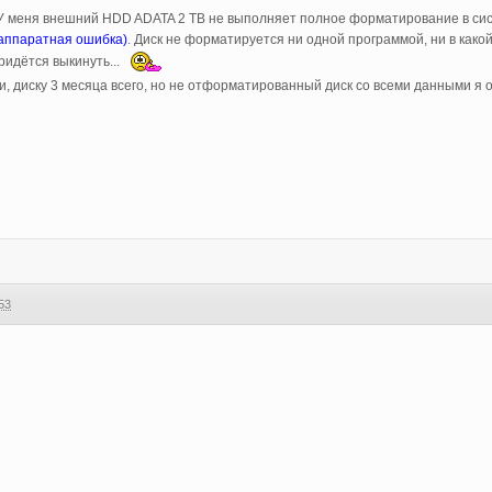
 У меня внешний HDD ADATA 2 TB не выполняет полное форматирование в сис
аппаратная ошибка)
. Диск не форматируется ни одной программой, ни в какой 
придётся выкинуть...
и, диску 3 месяца всего, но не отформатированный диск со всеми данными я 
53