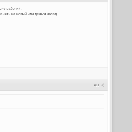
к не рабочий.
менять на новый или деньги назад.
#11