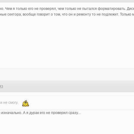
о. Чем я только его не проверял, чем только не пытался форматировать. Дис
ые сектора, вообще говорит о том, что он и ремонту то не подлежит. Только 
43
и не смогу.
изначально. А я дурак его не проверил сразу...