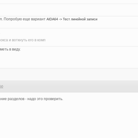
тал. Попробую еще вариант
AIDA64 -> Тест линейной записи
т
кса и воткнуть его в комп
меть в виду.
50
ние разделов - надо это проверить.