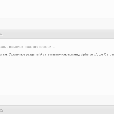
57
дание разделов - надо это проверить.
 так. Удалил все разделы! А затем выполняю команду cipher /w:x:\, где Х это
25