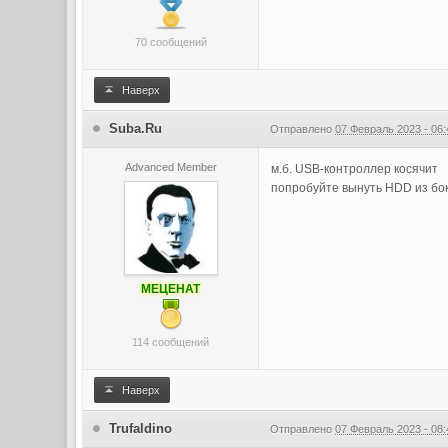
70 сообщений
Наверх
Suba.Ru
Отправлено
07 Февраль 2023 - 06:
Advanced Member
м.б. USB-контроллер косячит
попробуйте вынуть HDD из бокс
МЕЦЕНАТ
114 сообщений
Наверх
Trufaldino
Отправлено
07 Февраль 2023 - 08: