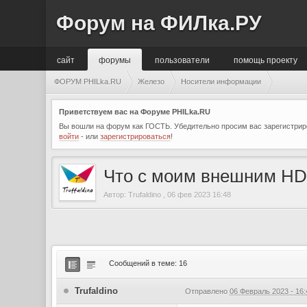
Форум на ФИЛка.РУ
сайт
форумы
пользователи
помощь проекту
ФОРУМ PHILka.RU
Железо
Носители информации
Приветствуем вас на Форуме PHILka.RU
Вы вошли на форум как ГОСТЬ. Убедительно просим вас зарегистриро
войти
- или
зарегистрироваться
!
Что с моим внешним H
Автор:
Trufaldino
,
06 фев 2023 16:48
Сообщений в теме: 16
Trufaldino
Отправлено
06 Февраль 2023 - 16: