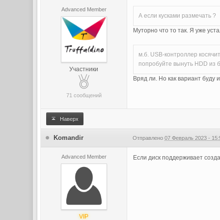
Advanced Member
А если кусками размечать ?
Муторно что то так. Я уже ус
м.б. USB-контроллер косячи
попробуйте вынуть HDD из бо
Участники
Вряд ли. Но как вариант буду и
71 сообщений
Наверх
Komandir
Отправлено
07 Февраль 2023 - 15:
Advanced Member
Если диск поддерживает созда
VIP