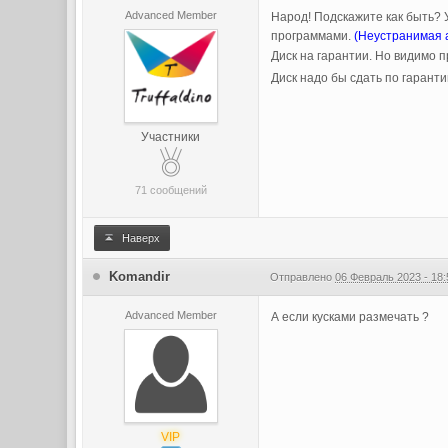
Advanced Member
Народ! Подскажите как быть?
программами.
(Неустранимая 
Диск на гарантии. Но видимо 
Диск надо бы сдать по гаранти
Участники
71 сообщений
Наверх
Komandir
Отправлено
06 Февраль 2023 - 18:
Advanced Member
А если кусками размечать ?
VIP