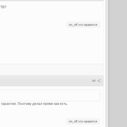
 TB?
on_off это нравится
#8
т гарантии. Поэтому делал прямо как есть.
on_off это нравится