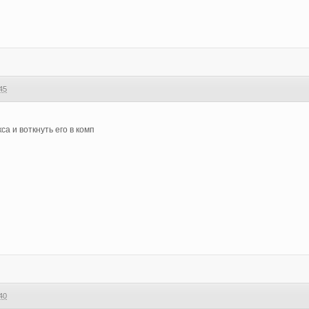
45
а и воткнуть его в комп
40