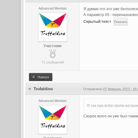
Advanced Member
Я думаю что это уже бесполезн
А параметр 05 - переназначенн
Скрытый текст
Участники
71 сообщений
Наверх
Trufaldino
Отправлено
07 Февраль 2023 - 18:
Advanced Member
Я так при всём своём желани
Скорее всего он уже был таким 