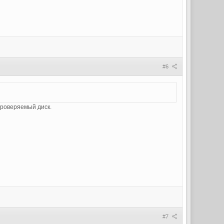
#6
 проверяемый диск.
#7