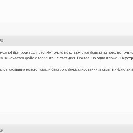
50
 можно! Вы представляете! Не только не копируются файлы на него, не тольк
ю не качается файл с торрента на этот диск! Постоянно одна и таже -
Неустр
елов, создания нового тома, и быстрого форматирования, в скрытых файлах в
40