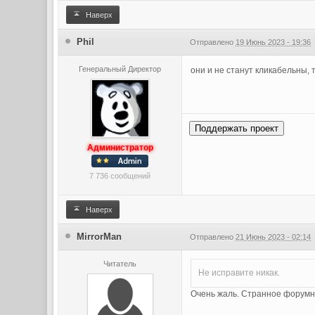
Наверх
Phil
Отправлено
19 Июнь 2023 - 19:36
Генеральный Директор
они и не станут кликабельны,
Поддержать проект
Администратор
7 736 сообщений
Наверх
MirrorMan
Отправлено
21 Июнь 2023 - 02:14
Читатель
Не исправите никак.
Очень жаль. Странное форумн