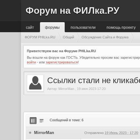
Форум на ФИЛка.РУ
сайт
форумы
пользователи
помощь проекту
ФОРУМ PHILka.RU
Общий
Обсуждение Сайта и Форума
Приветствуем вас на Форуме PHILka.RU
Вы вошли на форум как ГОСТЬ. Убедительно просим вас зарегистриро
войти
- или
зарегистрироваться
!
Ссылки стали не клика
Автор:
MirrorMan
,
19 июн 2023 17:20
Сообщений в теме: 6
MirrorMan
Отправлено
19 Июнь 2023 - 17:20