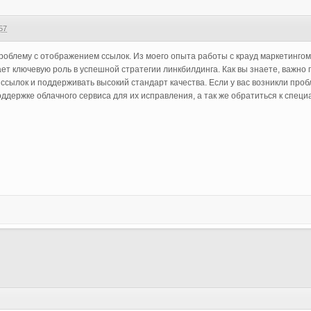
57
облему с отображением ссылок. Из моего опыта работы с крауд маркетингом
ет ключевую роль в успешной стратегии линкбилдинга. Как вы знаете, важно
ссылок и поддерживать высокий стандарт качества. Если у вас возникли про
держке облачного сервиса для их исправления, а так же обратиться к специ