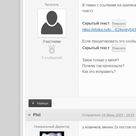
Читатель
В темах с ссылками на оригин
текст):
Скрытый текст
https://philka.ru/fo...-62#entry5
Если процитировать это сообщ
Участники
Скрытый текст
5 сообщений
Такое только у меня?
Почему так произошло?
Как это исправить?
Наверх
Phil
Отправлено
19 Июнь 2023 - 18:10
Генеральный Директор
у новичков, менее 2х постов с