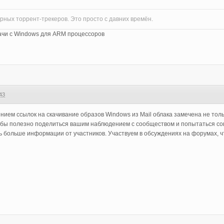
ерных торрент-трекеров. Это просто с давних времён.
дачи с Windows для ARM процессоров
43
нием ссылок на скачивание образов Windows из Mail облака замечена не тол
 бы полезно поделиться вашим наблюдением с сообществом и попытаться со
ь больше информации от участников. Участвуем в обсуждениях на форумах, 