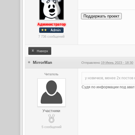
Поддержать проект
Администратор
7 736 сообщений
Наверх
MirrorMan
Отправлено
19 Июнь 2023 - 18:30
Читатель
у новичков, менее 2х постов
Судя по информации под аватар
Участники
5 сообщений