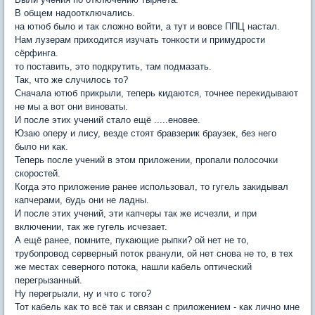
В общем надоотключались.
на ютюб было и так сложно войти, а тут и вовсе ППЦ настал.
Нам лузерам приходится изучать тонкости и примудрости
сёрфинга.
то поставить, это подкрутить, там подмазать.
Так, что же случилось то?
Сначала ютюб прикрыли, теперь кидаются, точнее перекидывают
не мы а вот они виноваты.
И после этих учений стало ещё .....еновее.
Юзаю оперу и лису, везде стоят бравзерик браузек, без него
было ни как.
Теперь после учений в этом приложении, пропали полосочки
скоростей.
Когда это приложение ранее использовал, то гугель закидывал
капчерами, будь они не ладны.
И после этих учений, эти капчеры так же исчезли, и при
включении, так же гугель исчезает.
А ещё ранее, помните, пукающие рыпки? ой нет не то,
трубопровод серверный поток рванули, ой нет снова не то, в тех
же местах северного потока, нашли кабель оптический
перегрызанный.
Ну перегрызли, ну и что с того?
Тот кабель как то всё так и связан с приложением - как лично мне