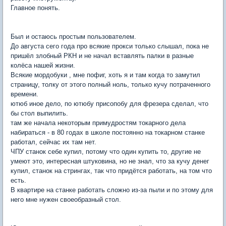
Главное понять.
Был и остаюсь простым пользователем.
До августа сего года про всякие прокси только слышал, пока не
пришёл злобный РКН и не начал вставлять палки в разные
колёса нашей жизни.
Всякие мордобуки , мне пофиг, хоть я и там когда то замутил
страницу, толку от этого полный ноль, только кучу потраченного
времени.
ютюб иное дело, по ютюбу присопобу для фрезера сделал, что
бы стол выпилить.
там же начала некоторым примудростям токарного дела
набираться - в 80 годах в школе постоянно на токарном станке
работал, сейчас их там нет.
ЧПУ станок себе купил, потому что один купить то, другие не
умеют это, интересная штуковина, но не знал, что за кучу денег
купил, станок на стрингах, так что придётся работать, на том что
есть.
В квартире на станке работать сложно из-за пыли и по этому для
него мне нужен своеобразный стол.