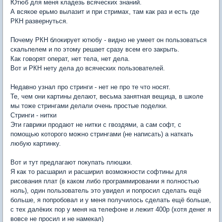
Ютюб для меня кладезь всяческих знаний.
А всякое ерьмо вылазит и при стримах, там как раз и есть где
РКН развернуться.
Почему РКН блокирует ютюбу - видно не умеет он пользоваться
скальпелем и по этому решает сразу всем его закрыть.
Как говорят операт, нет тела, нет дела.
Вот и РКН нету дела до всяческих пользователей.
Недавно узнал про стринги - нет не про те что носят.
Те, чем они картины делают, весьма занятная вещица, в школе
мы тоже стрингами делали очень простые поделки.
Стринги - нитки
Эти гаврики продают не нитки с гвоздями, а сам софт, с
помощью которого можно стрингами (не написать) а наткать
любую картинку.
Вот и тут предлагают покупать плюшки.
Я как то расшарил и расширил возможности софтины для
рисования плат (в каком либо программировании я полностью
ноль), один пользователь это увидел и попросил сделать ещё
больше, я попробовал и у меня получилось сделать ещё больше,
с тех далёких пор у меня на телефоне и лежит 400р (хотя денег я
вовсе не просил и не намекал)