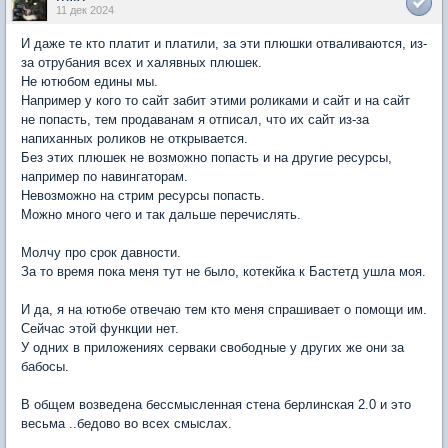
11 дек 2024
И даже те кто платит и платили, за эти плюшки отваливаются, из-
за отрубания всех и халявных плюшек.
Не ютюбом едины мы.
Например у кого то сайт забит этими роликами и сайт и на сайт
не попасть, тем продаванам я отписал, что их сайт из-за
напиханных роликов не открывается.
Без этих плюшек не возможно попасть и на другие ресурсы,
например по навингаторам.
Невозможно на стрим ресурсы попасть.
Можно много чего и так дальше перечислять.
Молчу про срок давности.
За то время пока меня тут не было, котекйка к Бастетд ушла моя.
И да, я на ютюбе отвечаю тем кто меня спрашивает о помощи им.
Сейчас этой функции нет.
У одних в приложениях серваки свободные у других же они за
бабосы.
В общем возведена бессмысленная стена берлинская 2.0 и это
весьма ..бедово во всех смыслах.