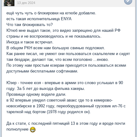
13 дек 2024
ещё чуть чуть о блокировки на ютюбе добавлю.
есть такая исполнительница ENYA
Что там блокировать то?
Ютюб мне выдал такое, это видео запрещено для нашей РФ
страны и не воспроизводилось и не показывалось.
Иногда и такое встречал.
В общем РКН всем нам большую свинью подложил.
Как ранее писал, не умеют они пользоваться скальпелем и сидят
там бездари, делают так, что всем поголовно ...еново.
По этому нам простым юзерам приходится пользоваться всеми
доступными бесплатными софтинами.
Юзер - точнее юзя - впервые в армии это слово услышал в 90
году. За 5 лет до выхода фильма хакеры.
Прозвище одному водиле дали.
в 92 впервые увидел советский авакс где то в кемерово-
новосибирске в 1992 году, переоборудованный грузовик ил-76 с
тарелкой над бортом (1978 году родился он).
Да к стати, с последней пятницей 13 в этом году и вроде почти
полнолуние