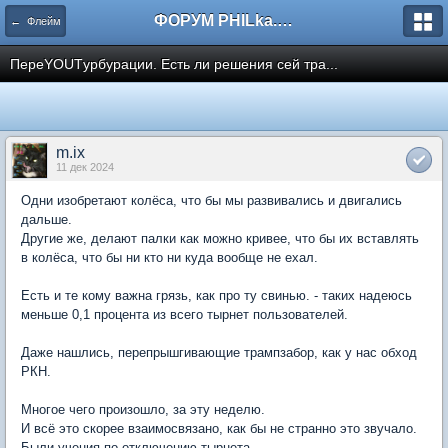
ФОРУМ PHILka.RU
← Флейм
ПереYOUTурбурации. Есть ли решения сей тра...
m.ix
11 дек 2024
Одни изобретают колёса, что бы мы развивались и двигались
дальше.
Другие же, делают палки как можно кривее, что бы их вставлять
в колёса, что бы ни кто ни куда вообще не ехал.
Есть и те кому важна грязь, как про ту свинью. - таких надеюсь
меньше 0,1 процента из всего тырнет пользователей.
Даже нашлись, перепрышгивающие трампзабор, как у нас обход
РКН.
Многое чего произошло, за эту неделю.
И всё это скорее взаимосвязано, как бы не странно это звучало.
Были учения по отключению тырнета.