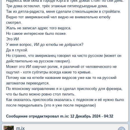
Надеюсь мои окна в городе Юрга в трёх домах стоят по сей день.
Три дома остеклил. трёх этажные пятиподъездные дома.
Так из дятла-радиста, меня сделали стекольщиком в стройбате.
Видно тот американский чел видно не внимательно ютюбу
смотрел.
Жаль не записал адрес того видоса.
Но самое интересное было позже.
Это ИИ
У меня вопрос, ИИ до ютюбы не добрался?
Да я глухой.
Но странно, что американец говорил на чисто русском (может он
действительно на русском говорил).
Может это ИИ озвучил ролик, я различий от человеческого не
ощутил - хотя субтитры всегда какие то кривые.
Потому как на ютюбе название видосов уже как то на русский
автоматом переводится.
По японскому направлению я и сделал приспособу для фрезера,
что бы было можно ровно стол пилить.
Как оказалось приспособа оказалась с подвохом и её нужно было
после переделывать (это я уже после переделаю)
Сообщение отредактировал m.ix: 12 Декабрь 2024 - 04:32
m.ix