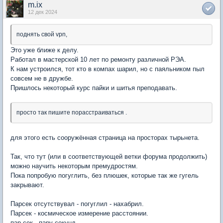
m.ix
12 дек 2024
поднять свой vpn,
Это уже ближе к делу.
Работал в мастерской 10 лет по ремонту различной РЭА.
К нам устроился, тот кто в компах шарил, но с паяльником пыл
совсем не в дружбе.
Пришлось некоторый курс пайки и шитья преподавать.
просто так пишите порасстраиваться .
для этого есть сооружённая страница на просторах тырьнета.
Так, что тут (или в соответствующей ветки форума продолжить)
можно научить некоторым премудростям.
Пока попробую погуглить, без плюшек, которые так же гугель
закрывают.
Парсек отсутствувал - погуглил - нахабрил.
Парсек - космическое измерение расстоянии.
пар сек - пару секунд