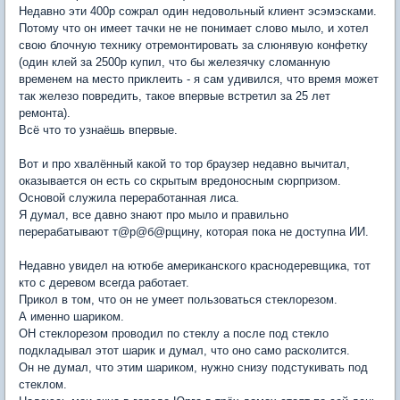
Недавно эти 400р сожрал один недовольный клиент эсэмэсками.
Потому что он имеет тачки не не понимает слово мыло, и хотел
свою блочную технику отремонтировать за слюнявую конфетку
(один клей за 2500р купил, что бы железячку сломанную
временем на место приклеить - я сам удивился, что время может
так железо повредить, такое впервые встретил за 25 лет
ремонта).
Всё что то узнаёшь впервые.
Вот и про хвалённый какой то тор браузер недавно вычитал,
оказывается он есть со скрытым вредоносным сюрпризом.
Основой служила переработанная лиса.
Я думал, все давно знают про мыло и правильно
перерабатывают т@р@б@рщину, которая пока не доступна ИИ.
Недавно увидел на ютюбе американского краснодеревщика, тот
кто с деревом всегда работает.
Прикол в том, что он не умеет пользоваться стеклорезом.
А именно шариком.
ОН стеклорезом проводил по стеклу а после под стекло
подкладывал этот шарик и думал, что оно само расколится.
Он не думал, что этим шариком, нужно снизу подстукивать под
стеклом.