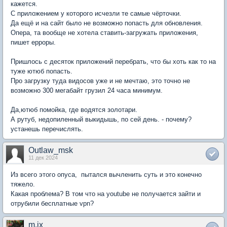
кажется.
С приложением у которого исчезли те самые чёрточки.
Да ещё и на сайт было не возможно попасть для обновления.
Опера, та вообще не хотела ставить-загружать приложения,
пишет ерроры.
Пришлось с десяток приложений перебрать, что бы хоть как то на
туже ютюб попасть.
Про загрузку туда видосов уже и не мечтаю, это точно не
возможно 300 мегабайт грузил 24 часа минимум.
Да,ютюб помойка, где водятся золотари.
А рутуб, недопиленный выкидышь, по сей день. - почему?
устанешь перечислять.
Outlaw_msk
11 дек 2024
Из всего этого опуса, пытался вычленить суть и это конечно
тяжело.
Какая проблема? В том что на youtube не получается зайти и
отрубили бесплатные vpn?
m.ix