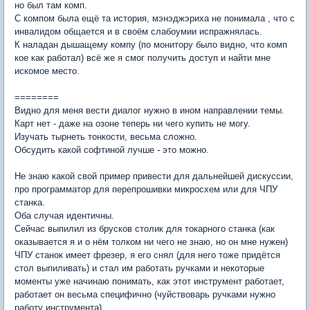
но был там комп.
С компом была ещё та история, мэнэджэриха не понимала , что с
инвалидом общается и в своём слабоумии испражнялась.
К наладан дышащему компу (по монитору было видно, что комп
кое как работал) всё же я смог получить доступ и найти мне
искомое место.
========
Видно для меня вести диалог нужно в ином направлении темы.
Карт нет - даже на озоне теперь ни чего купить не могу.
Изучать тырнеть тонкости, весьма сложно.
Обсудить какой софтиной лучше - это можно.
Не знаю какой свой пример привести для дальнейшей дискуссии,
про программатор для перепрошивки микросхем или для ЧПУ
станка.
Оба случая идентичны.
Сейчас выпилил из брусков столик для токарного станка (как
оказывается я и о нём толком ни чего не знаю, но он мне нужен)
ЧПУ станок имеет фрезер, я его снял (для него тоже придётся
стол выпиливать) и стал им работать ручками и некоторые
моменты уже начинаю понимать, как этот инструмент работает,
работает он весьма специфично (чуйствоварь ручками нужно
работу инструмента).