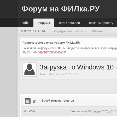
Форум на ФИЛка.РУ
сайт
форумы
пользователи
помощь проекту
ФОРУМ PHILka.RU
Операционные Системы
Windows 7
Приветствуем вас на Форуме PHILka.RU
Вы вошли на форум как ГОСТЬ. Убедительно просим вас зарегистриро
войти
- или
зарегистрироваться
!
Загрузка то Windows 10
Автор:
Vob
,
20 янв 2025 18:59
В этой теме нет ответов
Vob
Отправлено
20 Январь 2025 - 18:5