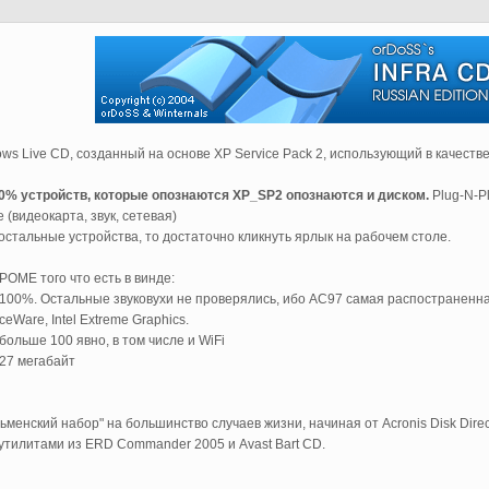
ws Live CD, созданный на основе XP Service Pack 2, использующий в качестве
0% устройств, которые опознаются XP_SP2 опознаются и диском.
Plug-N-P
 (видеокарта, звук, сетевая)
остальные устройства, то достаточно кликнуть ярлык на рабочем столе.
РОМЕ того что есть в винде:
ет 100%. Остальные звуковухи не проверялись, ибо AC97 самая распостраненна
rceWare, Intel Extreme Graphics.
. больше 100 явно, в том числе и WiFi
 27 мегабайт
менский набор" на большинство случаев жизни, начиная от Acronis Disk Direct
и утилитами из ERD Commander 2005 и Avast Bart CD.