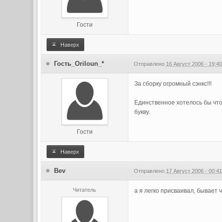
Гости
Наверх
Гость_Oriloun_*
Отправлено
16 Август 2006 - 19:4
За сборку огромный сэнкс!!!
Единственное хотелось бы что
букву.
Гости
Наверх
Bev
Отправлено
17 Август 2006 - 00:4
Читатель
а я легко присваивал, бывает 