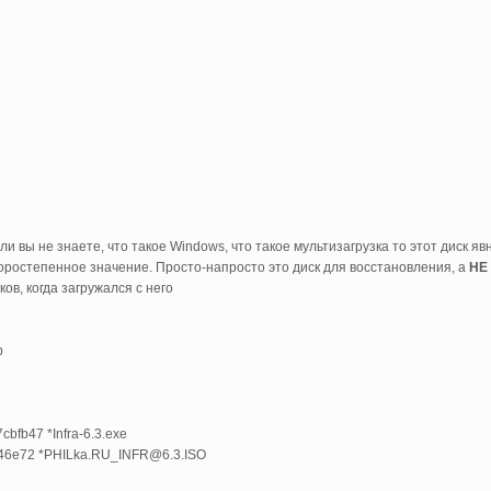
ли вы не знаете, что такое Windows, что такое мультизагрузка то этот диск явн
оростепенное значение. Просто-напросто это диск для восстановления, а
НЕ
ов, когда загружался с него
b
fb47 *Infra-6.3.exe
46e72 *PHILka.RU_INFR@6.3.ISO