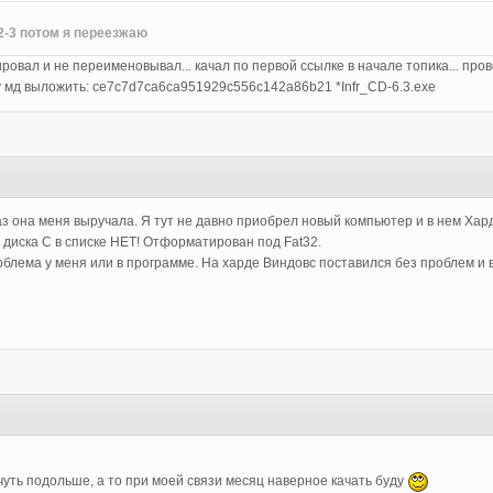
2-3 потом я переезжаю
цировал и не переименовывал... качал по первой ссылке в начале топика... про
гу мд выложить: ce7c7d7ca6ca951929c556c142a86b21 *Infr_CD-6.3.exe
 она меня выручала. Я тут не давно приобрел новый компьютер и в нем Хард:
 диска С в списке НЕТ! Отформатирован под Fat32.
облема у меня или в программе. На харде Виндовс поставился без проблем и 
3
чуть подольше, а то при моей связи месяц наверное качать буду