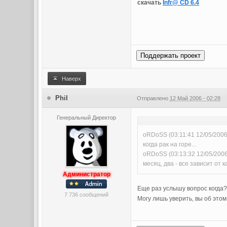
скачать
Infr@ CD 6.4
Поддержать проект
Наверх
Phil
Отправлено
12 Май 2006 - 02:28
Генеральный Директор
oRDoSS (03:11:41 12/05/2006
когда рак на горе...
oRDoSS (03:13:32 12/05/200
месяц, два - все зависит от к
Администратор
Еще раз услышу вопрос когда
7 736 сообщений
Могу лишь уверить, вы об это