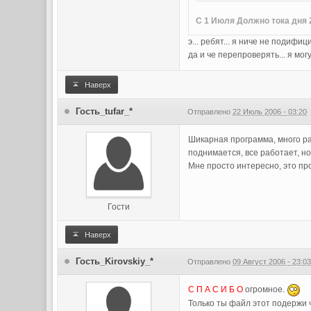
C 1 Июля Должно тока дня 
э... ребят... я ниче не подифи
да и че перепроверять... я мо
Наверх
Гость_tufar_*
Отправлено
22 Июль 2006 - 03:20
Шикарная программа, много раз
поднимается, все работает, но
Мне просто интересно, это пр
Гости
Наверх
Гость_Kirovskiy_*
Отправлено
09 Август 2006 - 23:0
С П А С И Б О
огромное.
Только ты файл этот подержи 