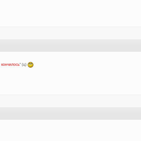
3
о кончилось
" (ц)