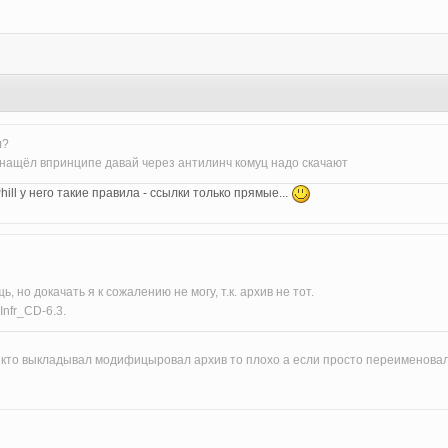
л?
енащёл впринципе давай через антилинч комуц надо скачают
hill у него такие правила - ссылки только прямые...
 но докачать я к сожалению не могу, т.к. архив не тот.
Infr_CD-6.3.
о кто выкладывал модифицыровал архив то плохо а если просто переименовал