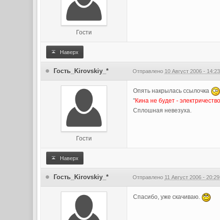
Гости
Наверх
Гость_Kirovskiy_*
Отправлено
10 Август 2006 - 14:2
Опять накрылась ссылочка
"
Кина не будет - электричеств
Сплошная невезуха.
Гости
Наверх
Гость_Kirovskiy_*
Отправлено
11 Август 2006 - 20:29
Спасибо, уже скачиваю.