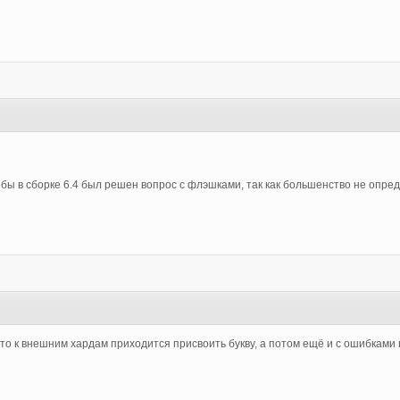
0
бы в сборке 6.4 был решен вопрос с флэшками, так как большенство не опре
1
что к внешним хардам приходится присвоить букву, а потом ещё и с ошибками