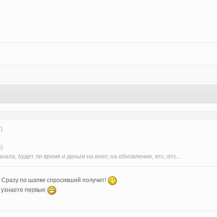
)
6)
анала, будет ли время и деньги на инет, на обновление, етс, етс...
? Сразу по шапке спросивший получит!
м узнаете первые