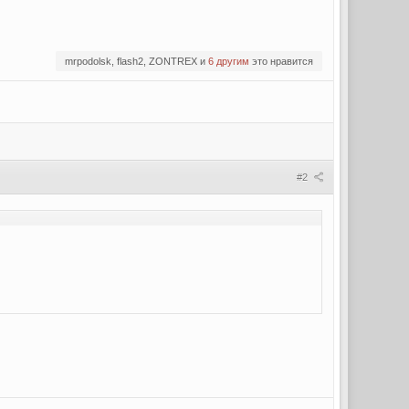
mrpodolsk, flash2, ZONTREX и
6 другим
это нравится
#2