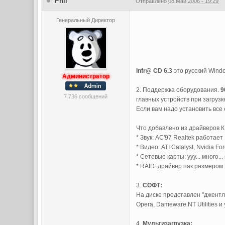
Phil
Отправлено
08 Май 2006 - 19:29
Генеральный Директор
Infr@ CD 6.3
это русский Windo
Администратор
2. Поддержка оборудования.
9
7 736 сообщений
главных устройств при загрузке
Если вам надо установить все 
Что добавлено из драйверов К
* Звук: AC'97 Realtek работа
* Видео: ATI Catalyst, Nvidia Fo
* Сетевые карты: ууу... много..
* RAID: драйвер пак размером
3.
СОФТ:
На диске представлен "джентль
Opera, Dameware NT Utilities 
4.
Мультизагрузка: