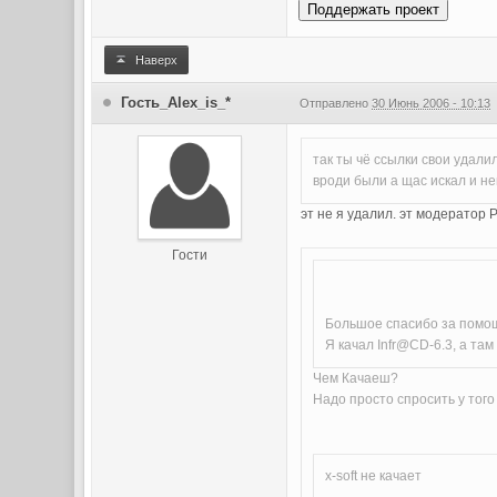
Поддержать проект
Наверх
Гость_Alex_is_*
Отправлено
30 Июнь 2006 - 10:13
так ты чё ссылки свои удали
вроди были а щас искал и н
эт не я удалил. эт модератор P
Гости
Большое спасибо за помощь,
Я качал Infr@CD-6.3, а там 
Чем Качаеш?
Надо просто спросить у тог
x-soft не качает