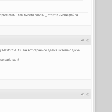
верьте сами - там вместо собаки _ стоит в имени файла...
#4
 Maxtor SATA2. Так вот странное дело! Система с диска
все работает!
#5