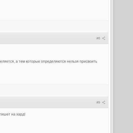
#8
деляется, а тем которые определяются нельзя присвоить
#9
 пишет на хард!