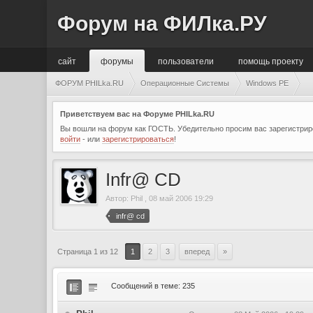
Форум на ФИЛка.РУ
сайт
форумы
пользователи
помощь проекту
ФОРУМ PHILka.RU
Операционные Системы
Windows PE
Приветствуем вас на Форуме PHILka.RU
Вы вошли на форум как ГОСТЬ. Убедительно просим вас зарегистриро
войти
- или
зарегистрироваться
!
Infr@ CD
Автор:
Phil
,
08 май 2006 19:29
infr@ cd
Страница 1 из 12
1
2
3
вперед
»
Сообщений в теме: 235