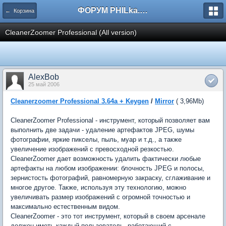
ФОРУМ PHILka.RU
← Корзина
CleanerZoomer Professional (All version)
AlexBob
25 май 2006
Cleanerzoomer Professional 3.64a + Keygen
/
Mirror
( 3,96Mb)
CleanerZoomer Professional - инструмент, который позволяет вам
выполнить две задачи - удаление артефактов JPEG, шумы
фотографии, яркие пикселы, пыль, муар и т.д., а также
увеличение изображений с превосходной резкостью.
CleanerZoomer дает возможность удалить фактически любые
артефакты на любом изображении: блочность JPEG и полосы,
зернистость фотографий, равномерную закраску, сглаживание и
многое другое. Также, используя эту технологию, можно
увеличивать размер изображений с огромной точностью и
максимально естественным видом.
CleanerZoomer - это тот инструмент, который в своем арсенале
должен иметь каждый пользователь, работающий с