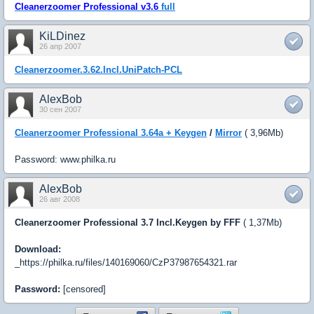
Cleanerzoomer Professional v3.6
full
KiLDinez
26 апр 2007
Cleanerzoomer.3.62.Incl.UniPatch-PCL
AlexBob
30 сен 2007
Cleanerzoomer Professional 3.64a + Keygen
/
Mirror
( 3,96Mb)
Password: www.philka.ru
AlexBob
26 авг 2008
Cleanerzoomer Professional 3.7 Incl.Keygen by FFF
( 1,37Mb)
Download:
_https://philka.ru/files/140169060/CzP37987654321.rar
Password:
[censored]