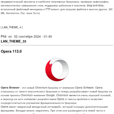
предварительный просмотр в наиболее популярных браузерах, проверка орфографии,
автоматическое завершение слов, поддержка шаблонов и плагинов, drag-and-drop,
встроенный файловый менеджер и FTP-клиент для загрузки файлов и многое другое. (50
МБ, бесплатно, Рус. язык: Есть)
[
LAN_THEME_4
]
Phil
on
02 сентября 2024 - 01:45
LAN_THEME_33
Opera 113.0
Opera Browser
- это новый Chromium-браузер от компании Opera Software. Opera
отказалась от своего классического браузера и теперь разрабатывает новый браузер на
основе проекта Chromium компании Google. Chromium является очень хорошей основой,
и переход на него избавляет разработчиков Opera от массы проблем и позволяет
сосредоточиться на улучшении функциональности браузера.
Opera имеет аккуратный вкладочный интерфейс, который оснащен дополнительными
функциями. Вкладки можно закреплять. При этом они размещаются в левой части и