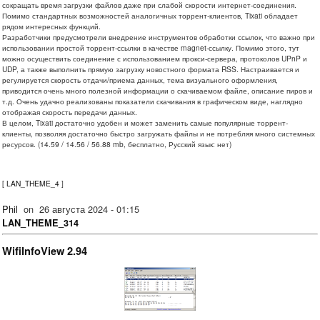
сокращать время загрузки файлов даже при слабой скорости интернет-соединения.
Помимо стандартных возможностей аналогичных торрент-клиентов, Tixati обладает
рядом интересных функций.
Разработчики предусмотрели внедрение инструментов обработки ссылок, что важно при
использовании простой торрент-ссылки в качестве magnet-ссылку. Помимо этого, тут
можно осуществить соединение с использованием прокси-сервера, протоколов UPnP и
UDP, а также выполнить прямую загрузку новостного формата RSS. Настраивается и
регулируется скорость отдачи/приема данных, тема визуального оформления,
приводится очень много полезной информации о скачиваемом файле, описание пиров и
т.д. Очень удачно реализованы показатели скачивания в графическом виде, наглядно
отображая скорость передачи данных.
В целом, Tixati достаточно удобен и может заменить самые популярные торрент-
клиенты, позволяя достаточно быстро загружать файлы и не потребляя много системных
ресурсов. (14.59 / 14.56 / 56.88 mb, бесплатно, Русский язык: нет)
[
LAN_THEME_4
]
Phil
on
26 августа 2024 - 01:15
LAN_THEME_314
WifiInfoView 2.94