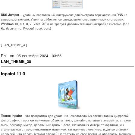
DNS Jumper
– удобный портативный инструмент для быстрого переключения DNS на
вашем компьютере. Утилита работает со следующими операционными системами:
Windows 10, 8.1, 8, 7, Vista, XP и не требует дополнительных настроек в системе. (567
kb, бесплатно, Русский язык: есть)
[
LAN_THEME_4
]
Phil
on
05 сентября 2024 - 03:55
LAN_THEME_30
Inpaint 11.0
Teorex Inpaint
– это программа для удаления нежелательных элементов на цифровой
фотографии, таких как ненужные объекты, текст, случайно попавшие элементы, а также
пыль, рекламу, мусор, царапины и грязь. Часто, скачивая из Интернет картинки, мы
сталкиваемся с таким неприятным явлением, как наличие логотипов, водяных знаков и
надписей. Что делать в таком случае? Не тратить же свое время на обработку, в общем