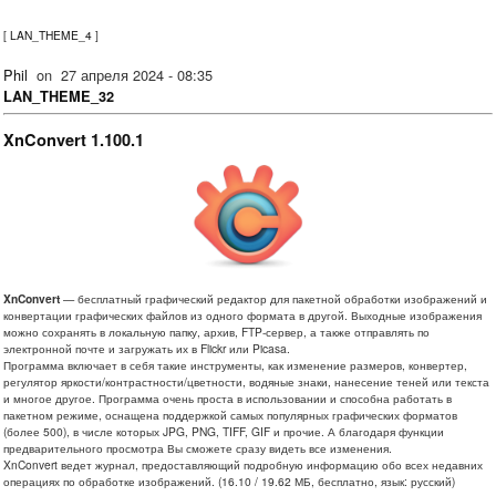
[
LAN_THEME_4
]
Phil
on
27 апреля 2024 - 08:35
LAN_THEME_32
XnConvert 1.100.1
XnConvert
— бесплатный графический редактор для пакетной обработки изображений и
конвертации графических файлов из одного формата в другой. Выходные изображения
можно сохранять в локальную папку, архив, FTP-сервер, а также отправлять по
электронной почте и загружать их в Flickr или Picasa.
Программа включает в себя такие инструменты, как изменение размеров, конвертер,
регулятор яркости/контрастности/цветности, водяные знаки, нанесение теней или текста
и многое другое. Программа очень проста в использовании и способна работать в
пакетном режиме, оснащена поддержкой самых популярных графических форматов
(более 500), в числе которых JPG, PNG, TIFF, GIF и прочие. А благодаря функции
предварительного просмотра Вы сможете сразу видеть все изменения.
XnConvert ведет журнал, предоставляющий подробную информацию обо всех недавних
операциях по обработке изображений. (16.10 / 19.62 МБ, бесплатно, язык: русский)