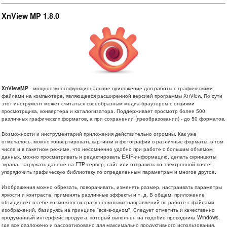
XnView MP 1.8.0
XnViewMP
- мощное многофункциональное приложение для работы с графическими
файлами на компьютере, являющееся расширенной версией программы XnView. По сути
этот инструмент может считаться своеобразным медиа-браузером с опциями
просмотрщика, конвертера и каталогизатора. Поддерживает просмотр более 500
различных графических форматов, а при сохранении (преобразовании) - до 50 форматов.
Возможности и инструментарий приложения действительно огромны. Как уже
отмечалось, можно конвертировать картинки и фотографии в различные форматы, в том
числе и в пакетном режиме, что несомненно удобно при работе с большим объемом
данных, можно просматривать и редактировать EXIF-информацию, делать скриншоты
экрана, загружать данные на FTP-сервер, сайт или отправить по электронной почте,
упорядочить графическую библиотеку по определенным параметрам и многое другое.
Изображения можно обрезать, поворачивать, изменять размер, настраивать параметры
яркости и контраста, применять различные эффекты и т. д. В общем, приложение
объединяет в себе возможности сразу нескольких направлений по работе с файлами
изображений, базируясь на принципе "все-в-одном". Следует отметить и качественно
продуманный интерфейс продукта, который выполнен на подобие проводника Windows,
где все разложено и рассортировано для максимально продуктивного использования.