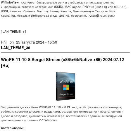
WifiInfoView
- сканирует беспроводные сети и отображает о них расширенную
информацию, включая: Сетевое Имя (SSID), MAC-адрес, PHY-тип (802.11g или 802.11n),
RSSI, Качество Сигнала, Частоту, Номер Канала, Максимальную Скорость, Имя
Компании, Модель и Имя роутера и т.д. (265 КБ, бесплатно, Русский язык: есть)
[
LAN_THEME_4
]
Phil
on
25 августа 2024 - 15:50
LAN_THEME_36
WinPE 11-10-8 Sergei Strelec (x86/x64/Native x86) 2024.07.12
[Ru]
Загрузочный диск на базе Windows 11, 10 и 8 PE — для обслуживания компьютеров,
работы с жесткими дисками и разделами, резервного копирования и восстановления
дисков и разделов, диагностики компьютера, восстановления данных, антивирусной
профилактики и установки ОС Windows.
Состав сборки::