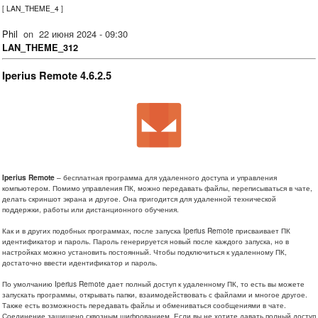
[
LAN_THEME_4
]
Phil
on
22 июня 2024 - 09:30
LAN_THEME_312
Iperius Remote 4.6.2.5
Iperius Remote
– бесплатная программа для удаленного доступа и управления
компьютером. Помимо управления ПК, можно передавать файлы, переписываться в чате,
делать скриншот экрана и другое. Она пригодится для удаленной технической
поддержки, работы или дистанционного обучения.
Как и в других подобных программах, после запуска Iperius Remote присваивает ПК
идентификатор и пароль. Пароль генерируется новый после каждого запуска, но в
настройках можно установить постоянный. Чтобы подключиться к удаленному ПК,
достаточно ввести идентификатор и пароль.
По умолчанию Iperius Remote дает полный доступ к удаленному ПК, то есть вы можете
запускать программы, открывать папки, взаимодействовать с файлами и многое другое.
Также есть возможность передавать файлы и обмениваться сообщениями в чате.
Соединение защищено сквозным шифрованием. Если вы не хотите давать полный доступ