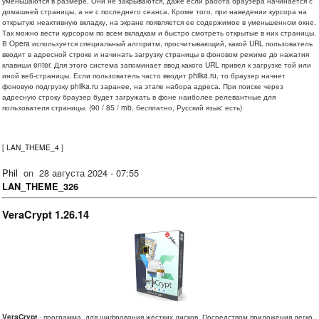
уменьшаются в размере. Они не закрываются, даже если работа браузера начинается с
домашней страницы, а не с последнего сеанса. Кроме того, при наведении курсора на
открытую неактивную вкладку, на экране появляется ее содержимое в уменьшенном окне.
Так можно вести курсором по всем вкладкам и быстро смотреть открытые в них страницы.
В Opera используется специальный алгоритм, просчитывающий, какой URL пользователь
вводит в адресной строке и начинать загрузку страницы в фоновом режиме до нажатия
клавиши enter. Для этого система запоминает ввод какого URL привел к загрузке той или
иной веб-страницы. Если пользователь часто вводит philka.ru, то браузер начнет
фоновую подгрузку philka.ru заранее, на этапе набора адреса. При поиске через
адресную строку браузер будет загружать в фоне наиболее релевантные для
пользователя страницы. (90 / 85 / mb, бесплатно, Русский язык: есть)
[
LAN_THEME_4
]
Phil
on
28 августа 2024 - 07:55
LAN_THEME_326
VeraCrypt 1.26.14
VeraCrypt
- программа, для шифрования жёстких дисков. Посредством приложения легко