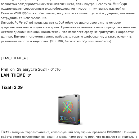
полностью закодировать носитель как внешнего, так и внутреннего типа. VeraCrypt
поддерживает современные виды оборудования и имеет интуитивные настройки.
Скачать VeraCrypt можно бесплатно, но утилита не имеет русской поддержки, что может
затруднить её использования.
Интерфейс VeraCrypt представляет собой обычное диалоговое окно, в котором
представлена масса опций и настроек. Приложение автоматически определяет наличие
жёстких дисков и внешних накопителей, что позволяет сразу же приступить к обработке
данных. Внутри инструмента легко выбрать алгоритм шифрования, а также изменить
различные пароли и кодировки. (33,6 mb, бесплатно, Русский язык: есть)
[
LAN_THEME_4
]
Phil
on
28 августа 2024 - 01:10
LAN_THEME_31
Tixati 3.29
Tixati
- мощный торрент-клиент, использующий популярный протокол BitTorrent. Принцип
работы этого приложения основан на механизме peer-to-peer, что позволяет значительно