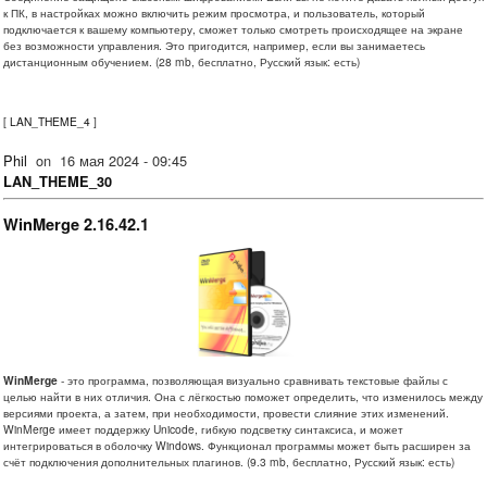
к ПК, в настройках можно включить режим просмотра, и пользователь, который
подключается к вашему компьютеру, сможет только смотреть происходящее на экране
без возможности управления. Это пригодится, например, если вы занимаетесь
дистанционным обучением. (28 mb, бесплатно, Русский язык: есть)
[
LAN_THEME_4
]
Phil
on
16 мая 2024 - 09:45
LAN_THEME_30
WinMerge 2.16.42.1
WinMerge
- это программа, позволяющая визуально сравнивать текстовые файлы с
целью найти в них отличия. Она с лёгкостью поможет определить, что изменилось между
версиями проекта, а затем, при необходимости, провести слияние этих изменений.
WinMerge имеет поддержку Unicode, гибкую подсветку синтаксиса, и может
интегрироваться в оболочку Windows. Функционал программы может быть расширен за
счёт подключения дополнительных плагинов. (9.3 mb, бесплатно, Русский язык: есть)