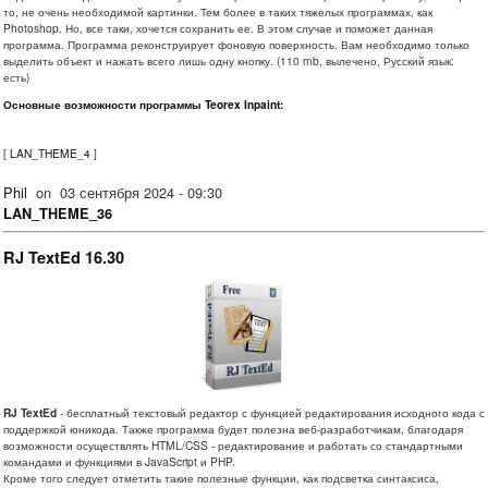
то, не очень необходимой картинки. Тем более в таких тяжелых программах, как
Photoshop. Но, все таки, хочется сохранить ее. В этом случае и поможет данная
программа. Программа реконструирует фоновую поверхность. Вам необходимо только
выделить объект и нажать всего лишь одну кнопку. (110 mb, вылечено, Русский язык:
есть)
Основные возможности программы Teorex Inpaint:
[
LAN_THEME_4
]
Phil
on
03 сентября 2024 - 09:30
LAN_THEME_36
RJ TextEd 16.30
RJ TextEd
- бесплатный текстовый редактор с функцией редактирования исходного кода с
поддержкой юникода. Также программа будет полезна веб-разработчикам, благодаря
возможности осуществлять HTML/CSS - редактирование и работать со стандартными
командами и функциями в JavaScript и PHP.
Кроме того следует отметить такие полезные функции, как подсветка синтаксиса,