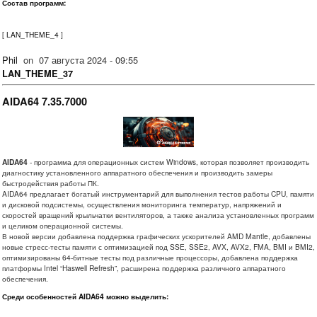
Состав программ:
[
LAN_THEME_4
]
Phil
on
07 августа 2024 - 09:55
LAN_THEME_37
AIDA64 7.35.7000
AIDA64
- программа для операционных систем Windows, которая позволяет производить
диагностику установленного аппаратного обеспечения и производить замеры
быстродействия работы ПК.
AIDA64 предлагает богатый инструментарий для выполнения тестов работы CPU, памяти
и дисковой подсистемы, осуществления мониторинга температур, напряжений и
скоростей вращений крыльчатки вентиляторов, а также анализа установленных программ
и целиком операционной системы.
В новой версии добавлена поддержка графических ускорителей AMD Mantle, добавлены
новые стресс-тесты памяти с оптимизацией под SSE, SSE2, AVX, AVX2, FMA, BMI и BMI2,
оптимизированы 64-битные тесты под различные процессоры, добавлена поддержка
платформы Intel “Haswell Refresh”, расширена поддержка различного аппаратного
обеспечения.
Среди особенностей AIDA64 можно выделить: