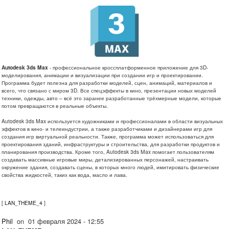
Autodesk 3ds Max
- профессиональное кроссплатформенное приложение для 3D-
моделирования, анимации и визуализации при создании игр и проектировании.
Программа будет полезна для разработки моделей, сцен, анимаций, материалов и
всего, что связано с миром 3D. Все спецэффекты в кино, презентации новых моделей
техники, одежды, авто – всё это заранее разработанные трёхмерные модели, которые
потом превращаются в реальные объекты.
Autodesk 3ds Max используется художниками и профессионалами в области визуальных
эффектов в кино- и телеиндустрии, а также разработчиками и дизайнерами игр для
создания игр виртуальной реальности. Также, программа может использоваться для
проектирования зданий, инфраструктуры и строительства, для разработки продуктов и
планирования производства. Кроме того, Autodesk 3ds Max помогает пользователям
создавать массивные игровые миры, детализированных персонажей, настраивать
окружение здания, создавать сцены, в которых много людей, имитировать физические
свойства жидкостей, таких как вода, масло и лава.
[
LAN_THEME_4
]
Phil
on
01 февраля 2024 - 12:55