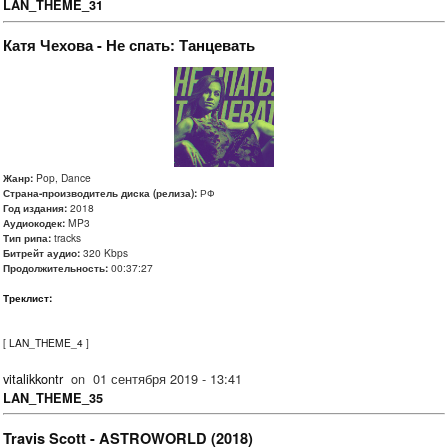
LAN_THEME_31
Катя Чехова - Не спать: Танцевать
Жанр:
Pop, Dance
Страна-производитель диска (релиза):
РФ
Год издания:
2018
Аудиокодек:
MP3
Тип рипа:
tracks
Битрейт аудио:
320 Kbps
Продолжительность:
00:37:27
Треклист:
[
LAN_THEME_4
]
vitalikkontr
on
01 сентября 2019 - 13:41
LAN_THEME_35
Travis Scott - ASTROWORLD (2018)