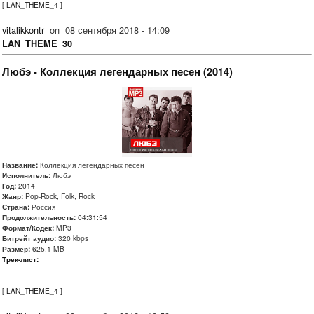
[
LAN_THEME_4
]
vitalikkontr
on
08 сентября 2018 - 14:09
LAN_THEME_30
Любэ - Коллекция легендарных песен (2014)
Название:
Коллекция легендарных песен
Исполнитель:
Любэ
Год:
2014
Жанр:
Pop-Rock, Folk, Rock
Страна:
Россия
Продолжительность:
04:31:54
Формат/Кодек:
MP3
Битрейт аудио:
320 kbps
Размер:
625.1 MB
Трек-лист:
[
LAN_THEME_4
]