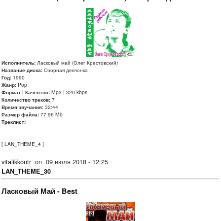
Исполнитель:
Ласковый май (Олег Крестовский)
Название диска:
Озорная девчонка
Год:
1990
Жанр:
Pop
Формат | Качество:
Mp3 | 320 kbps
Количество треков:
7
Время звучания:
32:44
Размер файла:
77.96 Mb
Треклист:
[
LAN_THEME_4
]
vitalikkontr
on
09 июля 2018 - 12:25
LAN_THEME_30
Ласковый Май - Best