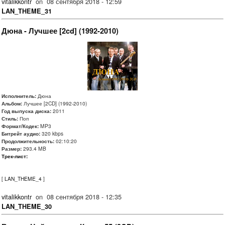
vitalikkontr
on
08 сентября 2018 - 12:59
LAN_THEME_31
Дюна - Лучшее [2cd] (1992-2010)
Исполнитель:
Дюна
Альбом:
Лучшее [2CD] (1992-2010)
Год выпуска диска:
2011
Стиль:
Поп
Формат/Кодек:
MP3
Битрейт аудио:
320 kbps
Продолжительность:
02:10:20
Размер:
293.4 MB
Трек-лист:
[
LAN_THEME_4
]
vitalikkontr
on
08 сентября 2018 - 12:35
LAN_THEME_30