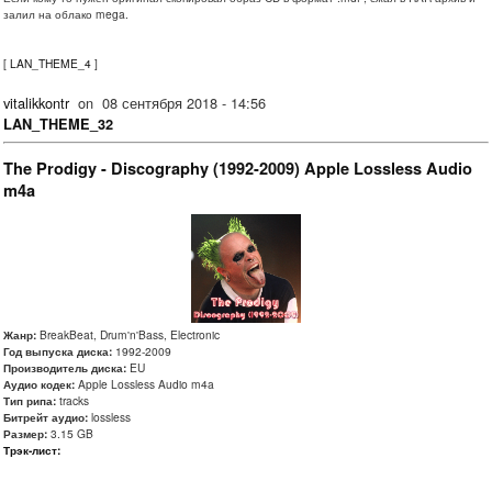
залил на облако mega.
[
LAN_THEME_4
]
vitalikkontr
on
08 сентября 2018 - 14:56
LAN_THEME_32
The Prodigy - Discography (1992-2009) Apple Lossless Audio
m4a
Жанр:
BreakBeat, Drum'n'Bass, Electronic
Год выпуска диска:
1992-2009
Производитель диска:
EU
Аудио кодек:
Apple Lossless Audio m4a
Тип рипа:
tracks
Битрейт аудио:
lossless
Размер:
3.15 GB
Трэк-лист: