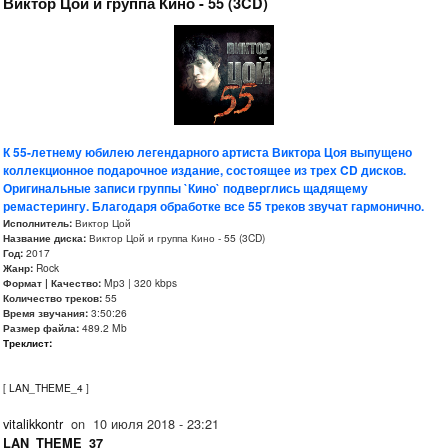
Виктор Цой и группа Кино - 55 (3CD)
К 55-летнему юбилею легендарного артиста Виктора Цоя выпущено
коллекционное подарочное издание, состоящее из трех CD дисков.
Оригинальные записи группы `Кино` подверглись щадящему
ремастерингу. Благодаря обработке все 55 треков звучат гармонично.
Исполнитель:
Виктор Цой
Название диска:
Виктор Цой и группа Кино - 55 (3CD)
Год:
2017
Жанр:
Rock
Формат | Качество:
Mp3 | 320 kbps
Количество треков:
55
Время звучания:
3:50:26
Размер файла:
489.2 Mb
Треклист:
[
LAN_THEME_4
]
vitalikkontr
on
10 июля 2018 - 23:21
LAN_THEME_37