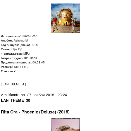
Исполнитель:
Travis Scott
Альбом:
Astroworld
Год выпуска диска:
2018
Стиль:
Hip-Hop
Формат/Кодек:
MP3
Битрейт аудио:
320 kbps
Продолжительность:
00:58:45
Размер:
139.74 mb
Трек-лист:
[
LAN_THEME_4
]
vitalikkontr
on
27 ноября 2018 - 23:24
LAN_THEME_30
Rita Ora - Phoenix (Deluxe) (2018)