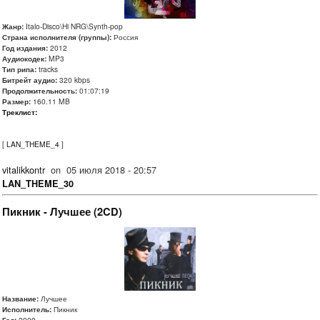
Жанр:
Italo-Disco\Hi NRG\Synth-pop
Страна исполнителя (группы):
Россия
Год издания:
2012
Аудиокодек:
MP3
Тип рипа:
tracks
Битрейт аудио:
320 kbps
Продолжительность:
01:07:19
Размер:
160.11 MB
Треклист:
[
LAN_THEME_4
]
vitalikkontr
on
05 июля 2018 - 20:57
LAN_THEME_30
Пикник - Лучшее (2CD)
Название:
Лучшее
Исполнитель:
Пикник
Год:
2009