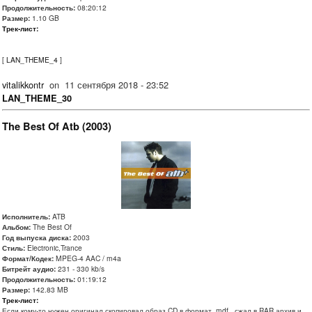
Продолжительность:
08:20:12
Размер:
1.10 GB
Трек-лист:
[
LAN_THEME_4
]
vitalikkontr
on
11 сентября 2018 - 23:52
LAN_THEME_30
The Best Of Atb (2003)
Исполнитель:
ATB
Альбом:
The Best Of
Год выпуска диска:
2003
Стиль:
Electronic,Trance
Формат/Кодек:
MPEG-4 AAC / m4a
Битрейт аудио:
231 - 330 kb/s
Продолжительность:
01:19:12
Размер:
142.83 MB
Трек-лист:
Если кому-то нужен оригинал скопировал образ CD в формат .mdf , сжал в RAR архив и