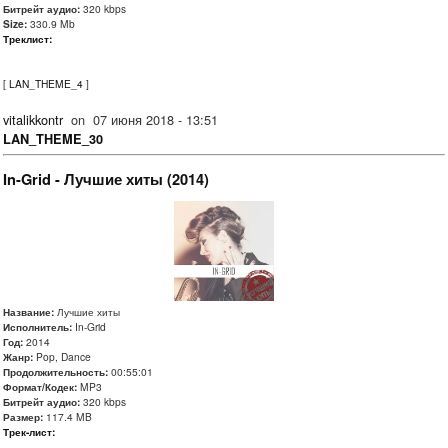
Битрейт аудио:
320 kbps
Size:
330.9 Mb
Треклист:
[
LAN_THEME_4
]
vitalikkontr
on
07 июня 2018 - 13:51
LAN_THEME_30
In-Grid - Лучшие хиты (2014)
Название:
Лучшие хиты
Исполнитель:
In-Grid
Год:
2014
Жанр:
Pop, Dance
Продолжительность:
00:55:01
Формат/Кодек:
MP3
Битрейт аудио:
320 kbps
Размер:
117.4 MB
Трек-лист: