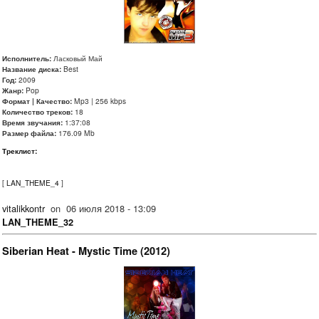
Исполнитель:
Ласковый Май
Название диска:
Best
Год:
2009
Жанр:
Pop
Формат | Качество:
Mp3 | 256 kbps
Количество треков:
18
Время звучания:
1:37:08
Размер файла:
176.09 Mb
Треклист:
[
LAN_THEME_4
]
vitalikkontr
on
06 июля 2018 - 13:09
LAN_THEME_32
Siberian Heat - Mystic Time (2012)