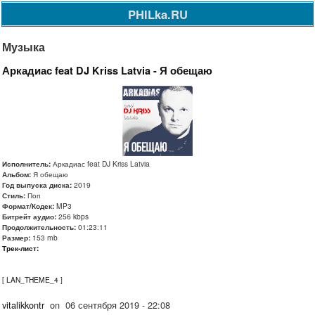
PHILka.RU
Музыка
Аркадиас feat DJ Kriss Latvia - Я обещаю
Исполнитель:
Аркадиас feat DJ Kriss Latvia
Альбом:
Я обещаю
Год выпуска диска:
2019
Стиль:
Поп
Формат/Кодек:
MP3
Битрейт аудио:
256 kbps
Продолжительность:
01:23:11
Размер:
153 mb
Трек-лист:
[
LAN_THEME_4
]
vitalikkontr
on
06 сентября 2019 - 22:08