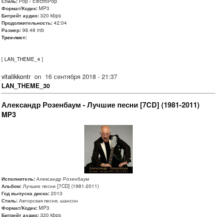
Стиль:
Pop / ElectroPop
Формат/Кодек:
MP3
Битрейт аудио:
320 kbps
Продолжительность:
42:04
Размер:
98.48 mb
Трек-лист:
[
LAN_THEME_4
]
vitalikkontr
on
16 сентября 2018 - 21:37
LAN_THEME_30
Александр Розенбаум - Лучшие песни [7CD] (1981-2011)
MP3
Исполнитель:
Александр Розенбаум
Альбом:
Лучшие песни [7CD] (1981-2011)
Год выпуска диска:
2013
Стиль:
Авторская песня, шансон
Формат/Кодек:
MP3
Битрейт аудио:
320 kbps