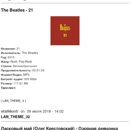
The Beatles - 21
Название:
21
Исполнитель:
The Beatles
Год:
2015
Жанр:
Rock, Pop-Rock
Страна:
Великобритания
Продолжительность:
00:51:33
Формат/Кодек:
MP3
Битрейт аудио:
320 kbps
Размер:
117.61 Mb
Трек-лист:
[
LAN_THEME_4
]
vitalikkontr
on
09 июля 2018 - 14:02
LAN_THEME_32
Ласковый май (Олег Крестовский) - Озорная девчонка