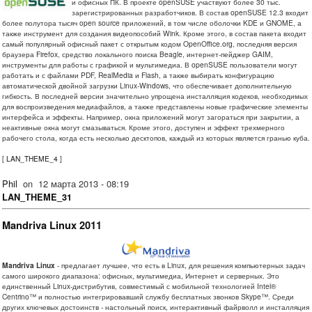
и офисных ПК. В проекте openSUSE участвуют более 30 тыс.
зарегистрированных разработчиков. В состав openSUSE 12.3 входит
более полутора тысяч open source приложений, в том числе оболочки KDE и GNOME, а
также инструмент для создания видеопособий Wink. Кроме этого, в состав пакета входит
самый популярный офисный пакет с открытым кодом OpenOffice.org, последняя версия
браузера Firefox, средство локального поиска Beagle, интернет-пейджер GAIM,
инструменты для работы с графикой и мультимедиа. В openSUSE пользователи могут
работать и с файлами PDF, RealMedia и Flash, а также выбирать конфигурацию
автоматической двойной загрузки Linux-Windows, что обеспечивает дополнительную
гибкость. В последней версии значительно упрощена инсталляция кодеков, необходимых
для воспроизведения медиафайлов, а также представлены новые графические элементы
интерфейса и эффекты. Например, окна приложений могут загораться при закрытии, а
неактивные окна могут смазываться. Кроме этого, доступен и эффект трехмерного
рабочего стола, когда есть несколько десктопов, каждый из которых является гранью куба.
[
LAN_THEME_4
]
Phil
on
12 марта 2013 - 08:19
LAN_THEME_31
Mandriva Linux 2011
Mandriva Linux
- предлагает лучшее, что есть в Linux, для решения компьютерных задач
самого широкого диапазона: офисных, мультимедиа, Интернет и серверных. Это
единственный Linux-дистрибутив, совместимый с мобильной технологией Intel®
Centrino™ и полностью интегрировавший службу бесплатных звонков Skype™. Среди
других ключевых достоинств - настольный поиск, интерактивный файрволл и инсталляция