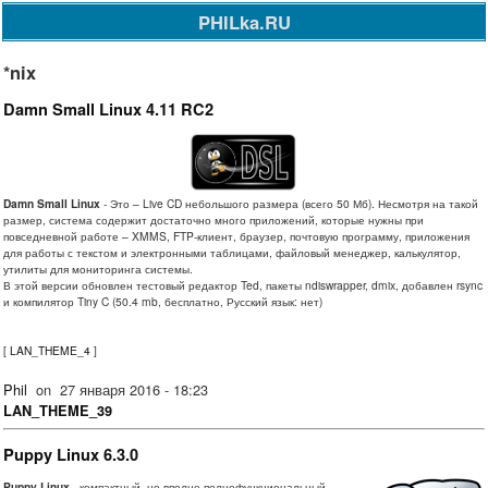
PHILka.RU
*nix
Damn Small Linux 4.11 RC2
Damn Small Linux
- Это – Live CD небольшого размера (всего 50 Мб). Несмотря на такой
размер, система содержит достаточно много приложений, которые нужны при
повседневной работе – XMMS, FTP-клиент, браузер, почтовую программу, приложения
для работы с текстом и электронными таблицами, файловый менеджер, калькулятор,
утилиты для мониторинга системы.
В этой версии обновлен тестовый редактор Ted, пакеты ndiswrapper, dmix, добавлен rsync
и компилятор Tiny C (50.4 mb, бесплатно, Русский язык: нет)
[
LAN_THEME_4
]
Phil
on
27 января 2016 - 18:23
LAN_THEME_39
Puppy Linux 6.3.0
Puppy Linux
- компактный, но вполне полнофункциональный