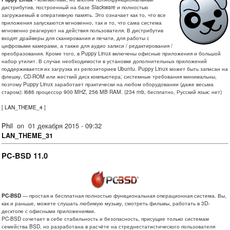
дистрибутив, построенный на базе Slackware и полностью
загружаемый в оперативную память. Это означает как то, что все
приложения запускаются мгновенно, так и то, что сама система
мгновенно реагируют на действия пользователя. В дистрибутив
входят драйверы для сканирования и печати, для работы с
цифровыми камерами, а также для аудио записи / редактирования /
преобразования. Кроме того, в Puppy Linux включены офисные приложения и большой
набор утилит. В случае необходимости в установке дополнительных приложений
поддерживается их загрузка из репозиториев Ubuntu. Puppy Linux может быть записан на
флешку, CD-ROM или жесткий диск компьютера; системные требования минимальны,
поэтому Puppy Linux заработает практически на любом оборудовании (даже весьма
старом): i686 процессор 900 MHZ, 256 MB RAM. (234 mb, бесплатно, Русский язык: нет)
[
LAN_THEME_4
]
Phil
on
01 декабря 2015 - 09:32
LAN_THEME_31
PC-BSD 11.0
PC-BSD
— простая и бесплатная полностью функциональная операционная система. Вы,
как и раньше, можете слушать любимую музыку, смотреть фильмы, работать в 3D-
десктопе с офисными приложениями.
PC-BSD сочетает в себе стабильность и безопасность, присущие только системам
семейства BSD, но разработана в расчёте на стреднестатистического пользователя