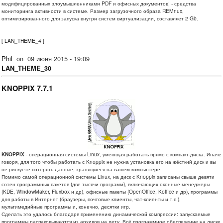
модифицированных злоумышленниками PDF и офисных документов; - средства
мониторинга активности в системе. Размер загрузочного образа REMnux,
оптимизированного для запуска внутри систем виртуализации, составляет 2 Gb.
[
LAN_THEME_4
]
Phil
on
09 июня 2015 - 19:09
LAN_THEME_30
KNOPPIX 7.7.1
KNOPPIX
- операционная системы Linux, умеющая работать прямо с компакт-диска. Иначе
говоря, для того чтобы работать с Knoppix не нужна установка его на жёсткий диск и вы
не рискуете потерять данные, хранящиеся на вашем компьютере.
Помимо самой операционной системы Linux, на диск с Knoppix записаны свыше девяти
сотен программных пакетов (две тысячи программ), включающих оконные менеджеры
(KDE, WindowMaker, Fluxbox и др), офисные пакеты (OpenOffice, Koffice и др), программы
для работы в Интернет (браузеры, почтовые клиенты, чат-клиенты и т.п.),
мультимедийные программы и, конечно, десятки игр.
Сделать это удалось благодаря применению динамической компрессии: запускаемые
программы распаковываются из архивов на лету. Всё программное обеспечение на диске