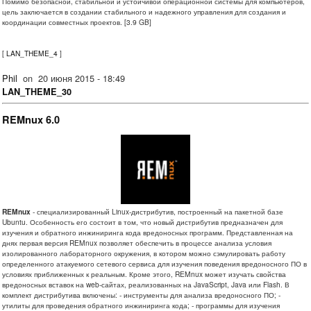
Помимо безопасной, стабильной и устойчивой операционной системы для компьютеров,
цель заключается в создании стабильного и надежного управления для создания и
координации совместных проектов. [3.9 GB]
[
LAN_THEME_4
]
Phil
on
20 июня 2015 - 18:49
LAN_THEME_30
REMnux 6.0
REMnux
- специализированный Linux-дистрибутив, построенный на пакетной базе
Ubuntu. Особенность его состоит в том, что новый дистрибутив предназначен для
изучения и обратного инжиниринга кода вредоносных программ. Представленная на
днях первая версия REMnux позволяет обеспечить в процессе анализа условия
изолированного лабораторного окружения, в котором можно сэмулировать работу
определенного атакуемого сетевого сервиса для изучения поведения вредоносного ПО в
условиях приближенных к реальным. Кроме этого, REMnux может изучать свойства
вредоносных вставок на web-сайтах, реализованных на JavaScript, Java или Flash. В
комплект дистрибутива включены: - инструменты для анализа вредоносного ПО; -
утилиты для проведения обратного инжиниринга кода; - программы для изучения