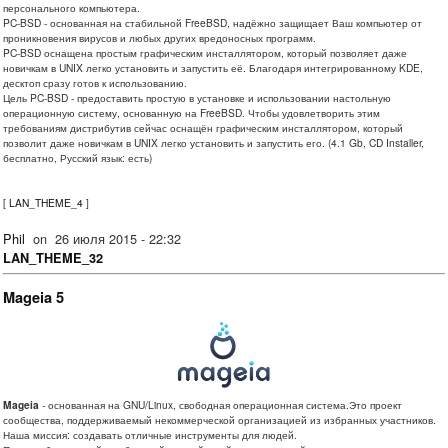
персонального компьютера.
PC-BSD - основанная на стабильной FreeBSD, надёжно защищает Ваш компьютер от
проникновения вирусов и любых других вредоносных программ.
PC-BSD оснащена простым графическим инсталлятором, который позволяет даже
новичкам в UNIX легко установить и запустить её. Благодаря интегрированному KDE,
десктоп сразу готов к использованию.
Цель PC-BSD - предоставить простую в установке и использовании настольную
операционную систему, основанную на FreeBSD. Чтобы удовлетворить этим
требованиям дистрибутив сейчас оснащён графическим инсталлятором, который
позволит даже новичкам в UNIX легко установить и запустить его. (4.1 Gb, CD Installer,
бесплатно, Русский язык: есть)
[
LAN_THEME_4
]
Phil
on
26 июля 2015 - 22:32
LAN_THEME_32
Mageia 5
Mageia
- основанная на GNU/Linux, свободная операционная система.Это проект
сообщества, поддерживаемый некоммерческой организацией из избранных участников.
Наша миссия: создавать отличные инструменты для людей.